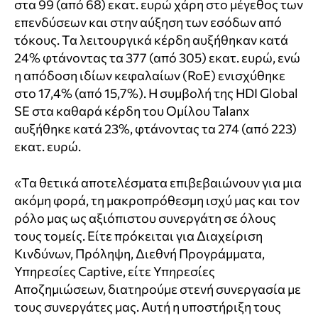
στα 99 (από 68) εκατ. ευρώ χάρη στο μέγεθος των
επενδύσεων και στην αύξηση των εσόδων από
τόκους. Τα λειτουργικά κέρδη αυξήθηκαν κατά
24% φτάνοντας τα 377 (από 305) εκατ. ευρώ, ενώ
η απόδοση ιδίων κεφαλαίων (RoE) ενισχύθηκε
στο 17,4% (από 15,7%). Η συμβολή της HDI Global
SE στα καθαρά κέρδη του Ομίλου Talanx
αυξήθηκε κατά 23%, φτάνοντας τα 274 (από 223)
εκατ. ευρώ.
«Τα θετικά αποτελέσματα επιβεβαιώνουν για μια
ακόμη φορά, τη μακροπρόθεσμη ισχύ μας και τον
ρόλο μας ως αξιόπιστου συνεργάτη σε όλους
τους τομείς. Είτε πρόκειται για Διαχείριση
Κινδύνων, Πρόληψη, Διεθνή Προγράμματα,
Υπηρεσίες Captive, είτε Υπηρεσίες
Αποζημιώσεων, διατηρούμε στενή συνεργασία με
τους συνεργάτες μας. Αυτή η υποστήριξη τους