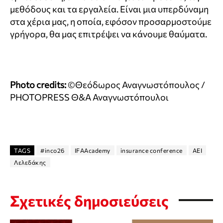
μεθόδους και τα εργαλεία. Είναι μια υπερδύναμη
στα χέρια μας, η οποία, εφόσον προσαρμοστούμε
γρήγορα, θα μας επιτρέψει να κάνουμε θαύματα.
Photo credits:
©Θεόδωρος Αναγνωστόπουλος /
PHOTOPRESS Θ&Α Αναγνωστόπουλοι
TAGS
#inco26
IFAAcademy
insurance conference
ΑΕΙ
Λελεδάκης
Σχετικές δημοσιεύσεις