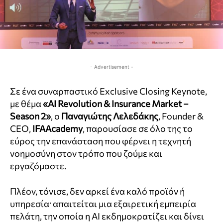
- Advertisement -
Σε ένα συναρπαστικό Exclusive Closing Keynote,
με θέμα
«AI Revolution & Insurance Market –
Season 2»
, ο
Παναγιώτης Λελεδάκης
, Founder &
CEO,
IFAAcademy
, παρουσίασε σε όλο της το
εύρος την επανάσταση που φέρνει η τεχνητή
νοημοσύνη στον τρόπο που ζούμε και
εργαζόμαστε.
Πλέον, τόνισε, δεν αρκεί ένα καλό προϊόν ή
υπηρεσία· απαιτείται μια εξαιρετική εμπειρία
πελάτη, την οποία η AI εκδημοκρατίζει και δίνει