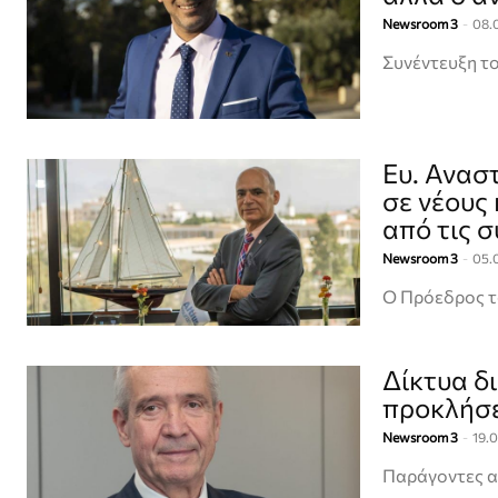
Newsroom 3
-
08.
Συνέντευξη τ
Ευ. Ανασ
σε νέους
από τις σ
Newsroom 3
-
05.
Ο Πρόεδρος τ
Δίκτυα δ
προκλήσε
Newsroom 3
-
19.
Παράγοντες αλ