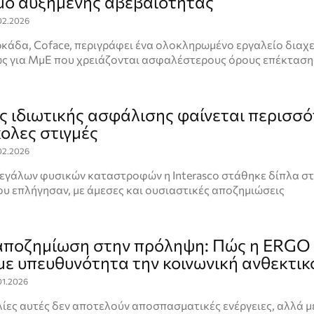
μο αυξημένης αβεβαιότητας
02.2026
κάδα, Coface, περιγράφει ένα ολοκληρωμένο εργαλείο διαχε
ίως για ΜμΕ που χρειάζονται ασφαλέστερους όρους επέκταση
ης ιδιωτικής ασφάλισης φαίνεται περισσ
κολες στιγμές
02.2026
μεγάλων φυσικών καταστροφών η Interasco στάθηκε δίπλα σ
υ επλήγησαν, με άμεσες και ουσιαστικές αποζημιώσεις
αποζημίωση στην πρόληψη: Πώς η ERGO
 με υπευθυνότητα την κοινωνική ανθεκτι
01.2026
ίες αυτές δεν αποτελούν αποσπασματικές ενέργειες, αλλά μ