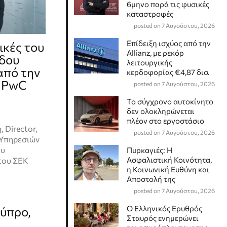
6μηνο παρά τις φυσικές
καταστροφές
posted on 7 Αυγούστου, 2026
Επίδειξη ισχύος από την
ικές του
Allianz, με ρεκόρ
δου
λειτουργικής
από την
κερδοφορίας €4,87 δισ.
ς PwC
posted on 7 Αυγούστου, 2026
Το σύγχρονο αυτοκίνητο
δεν ολοκληρώνεται
πλέον στο εργοστάσιο
 Director,
posted on 7 Αυγούστου, 2026
 Υπηρεσιών
ου
Πυρκαγιές: Η
Ασφαλιστική Κοινότητα,
του ΣEK
η Κοινωνική Ευθύνη και
Αποστολή της
posted on 7 Αυγούστου, 2026
Ο Ελληνικός Ερυθρός
Κύπρο,
Σταυρός ενημερώνει