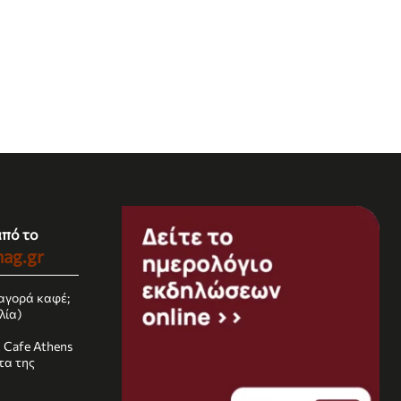
από το
ag.gr
αγορά καφέ;
λία)
k Cafe Athens
τα της