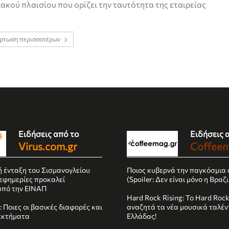
ακού πλαισίου που ορίζει την ταυτότητα της εταιρείας
ρτωση περισσοτέρων
Ειδήσεις από το
Ειδήσεις 
Virus.com.gr
Coffeem
ή ένταξη του Σισμανογλείου
Ποιος κυβερνά την παγκόσμια 
 εφημερίες προκαλεί
(Spoiler: Δεν είναι μόνο η Βραζι
από την ΕΙΝΑΠ
Hard Rock Rising: Το Hard Roc
 Ποιες οι βασικές διαφορές και
αναζητά τα νέα μουσικά ταλέν
εκτήματα
Ελλάδας!