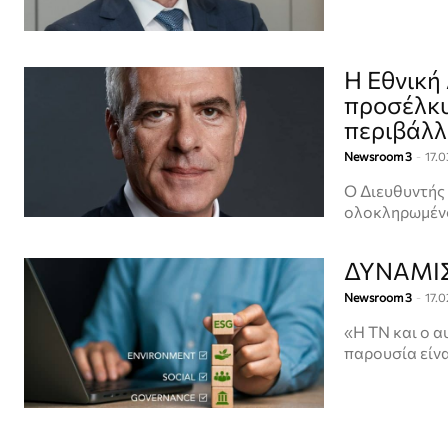
Η Εθνική
προσέλκυ
περιβάλλ
Newsroom 3
-
17.
Ο Διευθυντής
ολοκληρωμένο
ΔΥΝΑΜΙΣ:
Newsroom 3
-
17.
«Η ΤΝ και ο α
παρουσία είνα