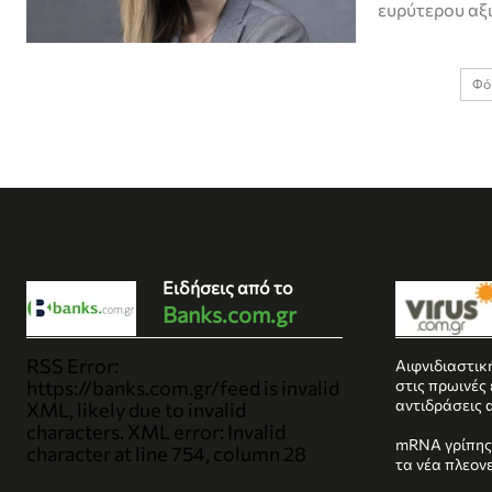
ευρύτερου αξι
Φό
Ειδήσεις από το
Banks.com.gr
RSS Error:
Αιφνιδιαστικ
https://banks.com.gr/feed is invalid
στις πρωινές
αντιδράσεις 
XML, likely due to invalid
characters. XML error: Invalid
mRNA γρίπης:
character at line 754, column 28
τα νέα πλεον