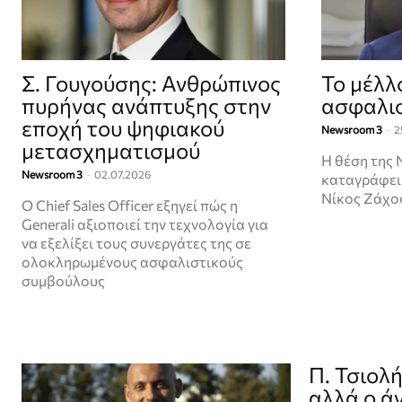
Σ. Γουγούσης: Ανθρώπινος
To μέλλ
πυρήνας ανάπτυξης στην
ασφαλισ
εποχή του ψηφιακού
Newsroom 3
-
2
μετασχηματισμού
Η θέση της 
Newsroom 3
-
02.07.2026
καταγράφει 
Νίκος Ζάχο
Ο Chief Sales Officer εξηγεί πώς η
Generali αξιοποιεί την τεχνολογία για
να εξελίξει τους συνεργάτες της σε
ολοκληρωμένους ασφαλιστικούς
συμβούλους
Π. Τσιολ
αλλά ο ά