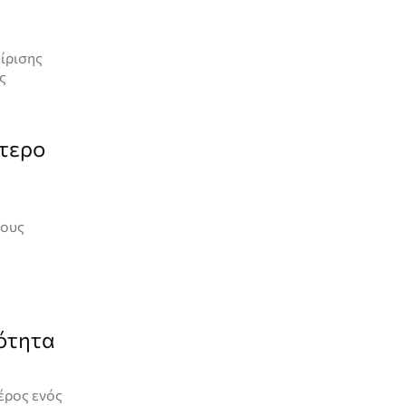
ίρισης
ς
ότερο
τους
κότητα
έρος ενός