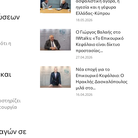
ασφαλιστική αγορά, η
ηγεσία και η γέφυρα
Ελλάδας-Κύπρου
τώσεων
18.05.2026
Ο Γιώργος Βαλαής στο
IWtalks: «Το Επικουρικό
ότι η
Κεφάλαιο είναι δίκτυο
προστασίας...
27.04.2026
Νέα εποχή για το
 και
Επικουρικό Κεφάλαιο: Ο
Ηρακλής Δασκαλόπουλος
μιλά στο...
16.04.2026
οστηρίζει
ιτουργία
αγών σε