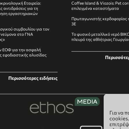
κρινολογική Εταιρεία:
Coffee Island & Viozois: Pet co
ς αντιδράσεις για τη
επιλεγμένα καταστήματα
ηση εργαστηριακών
Πρωταγωνιστής κερδοφορίας η
3E
ογικού συμβουλίου για τον
πνεύμονα στο ΓΝΑ
Το φυσικό μεταλλικό νερό ΒΙΚ
ός»
πλευρό της αθλήτριας Γεωργί
ν ΕΟΦ για την ασφαλή
ης εφοδιαστικής αλυσίδας
Περισσότερ
Περισσότερες ειδήσεις
Για να 
cookies
επιτρέψ