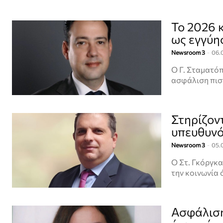
Το 2026 
ως εγγύη
Newsroom 3
-
06.
O Γ. Σταματόπ
ασφάλιση πισ
Στηρίζοντ
υπευθυν
Newsroom 3
-
05.
Ο Στ. Γκόργκα
την κοινωνία 
Ασφάλιση