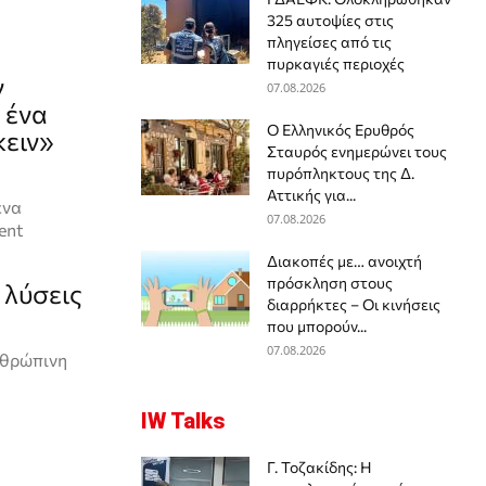
325 αυτοψίες στις
πληγείσες από τις
πυρκαγιές περιοχές
ν
07.08.2026
 ένα
Ο Ελληνικός Ερυθρός
κειν»
Σταυρός ενημερώνει τους
πυρόπληκτους της Δ.
Αττικής για...
ένα
07.08.2026
ent
Διακοπές με… ανοιχτή
πρόσκληση στους
 λύσεις
διαρρήκτες – Οι κινήσεις
που μπορούν...
07.08.2026
νθρώπινη
IW Talks
Γ. Τοζακίδης: Η