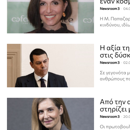
έναν κόσ
Newsroom 3
-
04.
Η Μ. Παπαζαρ
κινδύνου, ιδ
Η αξία τ
στις δύσ
Newsroom 3
-
02.
Σε γεγονότα 
ανθρώπους πο
Από την 
στηρίζει
Newsroom 3
-
20.
Οι πρωτοβουλ