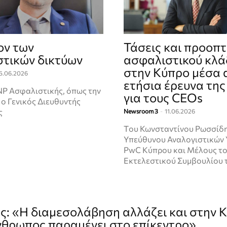
ον των
Τάσεις και προοπτ
τικών δικτύων
ασφαλιστικού κλά
στην Κύπρο μέσα 
5.06.2026
ετήσια έρευνα τη
NP Ασφαλιστικής, όπως την
για τους CEOs
ο Γενικός Διευθυντής
ς
Newsroom 3
-
11.06.2026
Tου Κωνσταντίνου Ρωσσίδη,
Υπεύθυνου Αναλογιστικών
PwC Κύπρου και Μέλους τ
Εκτελεστικού Συμβουλίου 
ής: «Η διαμεσολάβηση αλλάζει και στην 
νθρωπος παραμένει στο επίκεντρο»