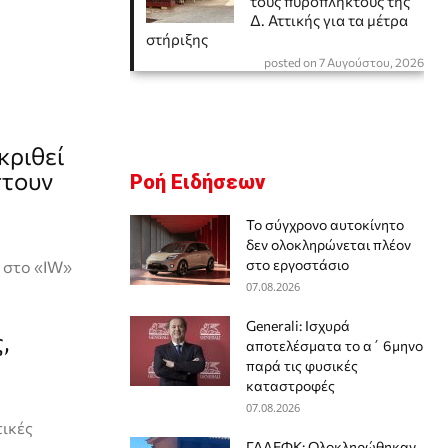
τους πυρόπληκτους της
Δ. Αττικής για τα μέτρα
στήριξης
posted on 7 Αυγούστου, 2026
κριθεί
πτουν
Ροή Ειδήσεων
Το σύγχρονο αυτοκίνητο
δεν ολοκληρώνεται πλέον
στο εργοστάσιο
 στο «IW»
07.08.2026
Generali: Ισχυρά
,
αποτελέσματα το α΄ 6μηνο
παρά τις φυσικές
καταστροφές
07.08.2026
τικές
ΓΔΑΕΦΚ: Ολοκληρώθηκαν