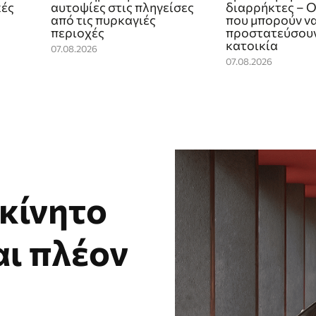
κές
αυτοψίες στις πληγείσες
διαρρήκτες – Ο
από τις πυρκαγιές
που μπορούν ν
περιοχές
προστατεύσουν
κατοικία
07.08.2026
07.08.2026