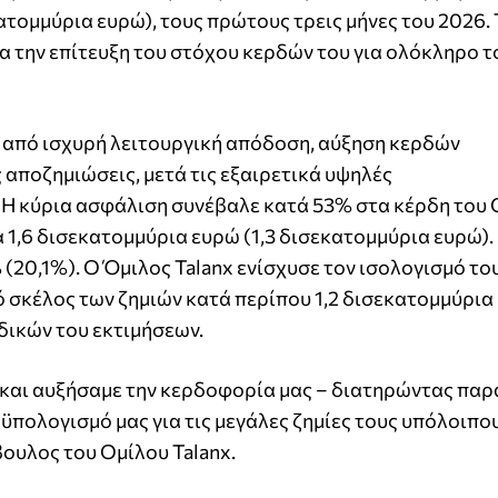
ατομμύρια ευρώ), τους πρώτους τρεις μήνες του 2026.
α την επίτευξη του στόχου κερδών του για ολόκληρο το
 από ισχυρή λειτουργική απόδοση, αύξηση κερδών
 αποζημιώσεις, μετά τις εξαιρετικά υψηλές
 Η κύρια ασφάλιση συνέβαλε κατά 53% στα κέρδη του 
 1,6 δισεκατομμύρια ευρώ (1,3 δισεκατομμύρια ευρώ).
20,1%). Ο Όμιλος Talanx ενίσχυσε τον ισολογισμό το
ό σκέλος των ζημιών κατά περίπου 1,2 δισεκατομμύρια
δικών του εκτιμήσεων.
 και αυξήσαμε την κερδοφορία μας – διατηρώντας παρ
ολογισμό μας για τις μεγάλες ζημίες τους υπόλοιπο
βουλος του Ομίλου Talanx.