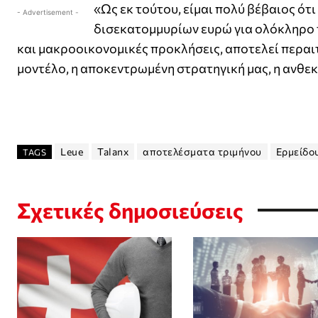
«Ως εκ τούτου, είμαι πολύ βέβαιος ότ
- Advertisement -
δισεκατομμυρίων ευρώ για ολόκληρο το
και μακροοικονομικές προκλήσεις, αποτελεί περαι
μοντέλο, η αποκεντρωμένη στρατηγική μας, η ανθεκ
Leue
Talanx
αποτελέσματα τριμήνου
Ερμείδο
TAGS
Σχετικές δημοσιεύσεις