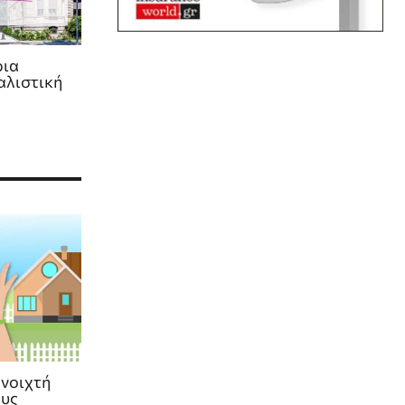
ρια
αλιστική
ανοιχτή
ους