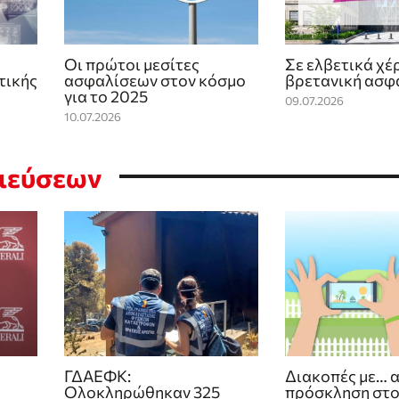
Οι πρώτοι μεσίτες
Σε ελβετικά χέ
τικής
ασφαλίσεων στον κόσμο
βρετανική ασφ
για το 2025
09.07.2026
10.07.2026
σιεύσεων
ΓΔΑΕΦΚ:
Διακοπές με… 
Ολοκληρώθηκαν 325
πρόσκληση στ