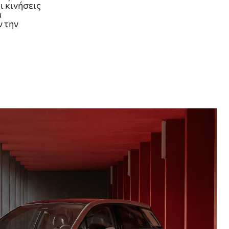
ι κινήσεις
α
 την