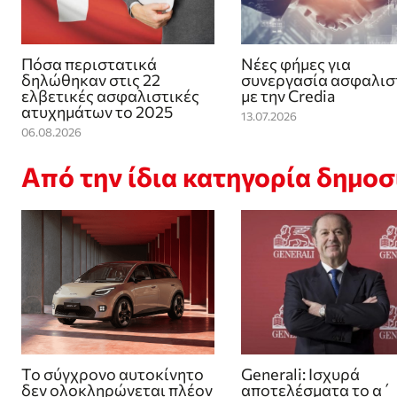
Πόσα περιστατικά
Νέες φήμες για
δηλώθηκαν στις 22
συνεργασία ασφαλισ
ελβετικές ασφαλιστικές
με την Credia
ατυχημάτων το 2025
13.07.2026
06.08.2026
Από την ίδια κατηγορία δημο
Το σύγχρονο αυτοκίνητο
Generali: Ισχυρά
δεν ολοκληρώνεται πλέον
αποτελέσματα το α΄