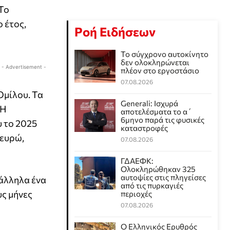
 Το
 έτος,
Ροή Ειδήσεων
Το σύγχρονο αυτοκίνητο
δεν ολοκληρώνεται
- Advertisement -
πλέον στο εργοστάσιο
07.08.2026
Ομίλου. Τα
Generali: Ισχυρά
 Η
αποτελέσματα το α΄
6μηνο παρά τις φυσικές
υ το 2025
καταστροφές
 ευρώ,
07.08.2026
ΓΔΑΕΦΚ:
Ολοκληρώθηκαν 325
αυτοψίες στις πληγείσες
άλληλα ένα
από τις πυρκαγιές
υς μήνες
περιοχές
07.08.2026
Ο Ελληνικός Ερυθρός