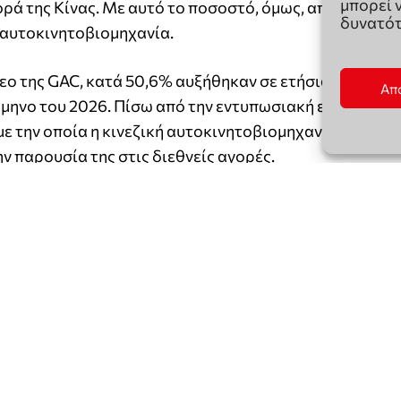
μπορεί 
δυνατότ
Απ