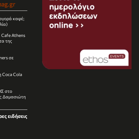
ag.gr
αγορά καφέ;
λία)
k Cafe Athens
τα της
rners σε
 Coca Cola
ΟΣ στο
ας Δαμασιώτη
ες ειδήσεις