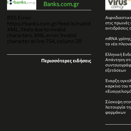
Banks.com.gr
RSS Error:
Αιφνιδιαστικ
https://banks.com.gr/feed is invalid
στις πρωινές
αντιδράσεις 
XML, likely due to invalid
characters. XML error: Invalid
mRNA γρίπης:
character at line 754, column 28
τα νέα πλεον
Ελληνική Ενδο
Απάντηση στι
Περισσότερες ειδήσεις
συνταγογράφ
εξετάσεων
Έναρξη ογκολ
καρκίνο του 
«Ευαγγελισμ
Σύσκεψη στο
λειτουργία τ
φαρμάκων