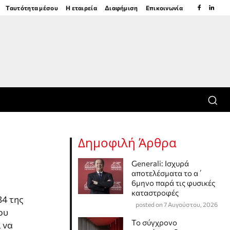
Ταυτότητα μέσου
Η εταιρεία
Διαφήμιση
Επικοινωνία
Δημοφιλή Άρθρα
Generali: Ισχυρά
αποτελέσματα το α΄
6μηνο παρά τις φυσικές
καταστροφές
34 της
posted on 7 Αυγούστου, 2026
ου
Το σύγχρονο
 να