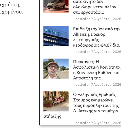
αυτοκίνητο δεν
υ χρήστη,
ολοκληρώνεται πλέον
εχομένου.
στο εργοστάσιο
posted on 7 Αυγούστου, 2026
Επίδειξη ισχύος από την
Allianz, με ρεκόρ
λειτουργικής
κερδοφορίας €4,87 δισ.
posted on 7 Αυγούστου, 2026
Πυρκαγιές: Η
Ασφαλιστική Κοινότητα,
η Κοινωνική Ευθύνη και
Αποστολή της
posted on 7 Αυγούστου, 2026
Ο Ελληνικός Ερυθρός
Σταυρός ενημερώνει
τους πυρόπληκτους της
Δ. Αττικής για τα μέτρα
στήριξης
posted on 7 Αυγούστου, 2026