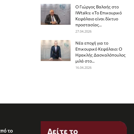
Ο Γιώργος Βαλαής στο
IWtalks: «Το Επικουρικό
Κεφάλαιο είναι δίκτυο
προστασίας...
27.04.2026
Νέα εποχή για το
Επικουρικό Κεφάλαιο: Ο
Ηρακλής Δασκαλόπουλος
μιλά στο...
16.04.2026
από το