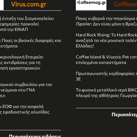
Virus.com.gr
Coffeem
ή ένταξη του Σισμανογλείου
Ποιος κυβερνά την παγκόσμια 
 εφημερίες προκαλεί
(Spoiler: Δεν είναι μόνο η Βραζι
από την ΕΙΝΑΠ
Hard Rock Rising: Το Hard Roc
 Ποιες οι βασικές διαφορές και
αναζητά τα νέα μουσικά ταλέν
εκτήματα
Ελλάδας!
κρινολογική Εταιρεία:
Coffee Island & Viozois: Pet co
ς αντιδράσεις για τη
επιλεγμένα καταστήματα
ηση εργαστηριακών
Πρωταγωνιστής κερδοφορίας η
3E
ογικού συμβουλίου για τον
πνεύμονα στο ΓΝΑ
Το φυσικό μεταλλικό νερό ΒΙΚ
ός»
πλευρό της αθλήτριας Γεωργί
ν ΕΟΦ για την ασφαλή
ης εφοδιαστικής αλυσίδας
Περισσότερ
Περισσότερες ειδήσεις