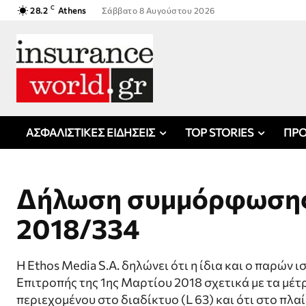
C
28.2
Athens
Σάββατο 8 Αυγούστου 2026
ΑΣΦΑΛΙΣΤΙΚΕΣ ΕΙΔΗΣΕΙΣ
TOP STORIES
ΠΡΟ
Δήλωση συμμόρφωσης 
2018/334
Η Ethos Media S.A. δηλώνει ότι η ίδια και ο παρώ
Επιτροπής της 1ης Μαρτίου 2018 σχετικά με τα μέ
περιεχομένου στο διαδίκτυο (L 63) και ότι στο πλαί