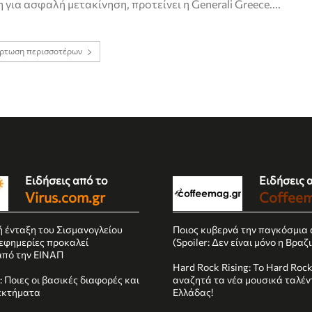
 για ασφαλή μετακίνηση, προτείνει η Generali Greece....
ρτωση περισσοτέρων
Ειδήσεις από το
Ειδήσεις 
Virus.com.gr
Coffeem
ή ένταξη του Σισμανογλείου
Ποιος κυβερνά την παγκόσμια 
 εφημερίες προκαλεί
(Spoiler: Δεν είναι μόνο η Βραζι
από την ΕΙΝΑΠ
Hard Rock Rising: Το Hard Roc
 Ποιες οι βασικές διαφορές και
αναζητά τα νέα μουσικά ταλέν
εκτήματα
Ελλάδας!