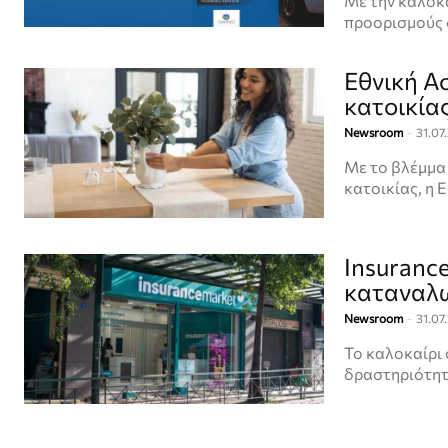
Με την καλοκα
προορισμούς δ
Εθνική Α
κατοικία
Newsroom
-
31.07
Με το βλέμμα
κατοικίας, η
Insuranc
καταναλω
Newsroom
-
31.07
Το καλοκαίρι 
δραστηριότητε