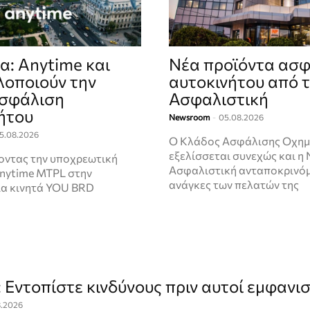
α: Anytime και
Νέα προϊόντα ασ
οποιούν την
αυτοκινήτου από 
ασφάλιση
Ασφαλιστική
ήτου
Newsroom
-
05.08.2026
5.08.2026
Ο Κλάδος Ασφάλισης Οχη
εξελίσσεται συνεχώς και η
ντας την υποχρεωτική
Ασφαλιστική ανταποκρινόμ
nytime MTPL στην
ανάγκες των πελατών της
ια κινητά YOU BRD
 Εντοπίστε κινδύνους πριν αυτοί εμφανι
8.2026