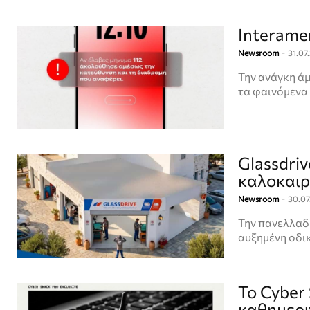
Interamer
Newsroom
-
31.07
Την ανάγκη άμ
τα φαινόμενα 
Glassdriv
καλοκαιρ
Newsroom
-
30.07
Την πανελλαδι
αυξημένη οδικ
Το Cyber 
καθημερι