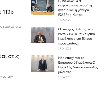
Γ. Τοζακίδης: Η
ασφαλιστική αγορά, η
ηγεσία και η γέφυρα
υ 112»
Ελλάδας-Κύπρου
18.05.2026
στασίας για
Ο Γιώργος Βαλαής στο
IWtalks: «Το Επικουρικό
Κεφάλαιο είναι δίκτυο
προστασίας...
27.04.2026
και στις
Νέα εποχή για το
Επικουρικό Κεφάλαιο: Ο
Ηρακλής Δασκαλόπουλος
μιλά στο...
όντο την
16.04.2026