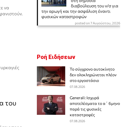
στη δημόσια
διαβούλευση του ν/σ για
τε να
την αρωγή και την ασφάλιση έναντι
φανιστούν.
φυσικών καταστροφών
posted on 7 Αυγούστου, 2026
Ροή Ειδήσεων
πυρκαγιές
Το σύγχρονο αυτοκίνητο
δεν ολοκληρώνεται πλέον
στο εργοστάσιο
07.08.2026
Generali: Ισχυρά
α του
αποτελέσματα το α΄ 6μηνο
παρά τις φυσικές
καταστροφές
07.08.2026