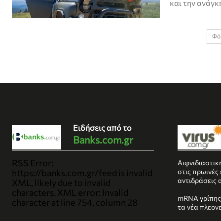
και την ανάγκη
Φό
Ειδήσεις από το
Banks.com.gr
RSS Error:
Αιφνιδιαστικ
https://banks.com.gr/feed is invalid
στις πρωινές
αντιδράσεις 
XML, likely due to invalid
characters. XML error: Invalid
mRNA γρίπης:
character at line 754, column 28
τα νέα πλεον