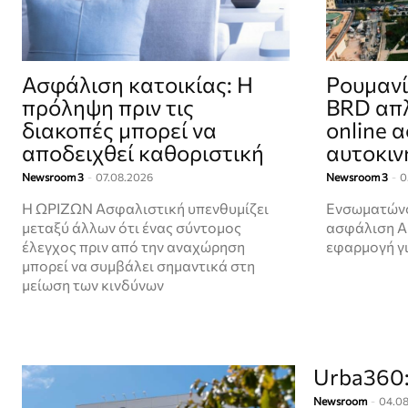
Ασφάλιση κατοικίας: Η
Ρουμανί
πρόληψη πριν τις
BRD απλ
διακοπές μπορεί να
online 
αποδειχθεί καθοριστική
αυτοκιν
Newsroom 3
-
07.08.2026
Newsroom 3
-
0
Η ΩΡΙΖΩΝ Ασφαλιστική υπενθυμίζει
Ενσωματώνο
μεταξύ άλλων ότι ένας σύντομος
ασφάλιση A
έλεγχος πριν από την αναχώρηση
εφαρμογή γ
μπορεί να συμβάλει σημαντικά στη
μείωση των κινδύνων
Urba360:
Newsroom
-
04.0