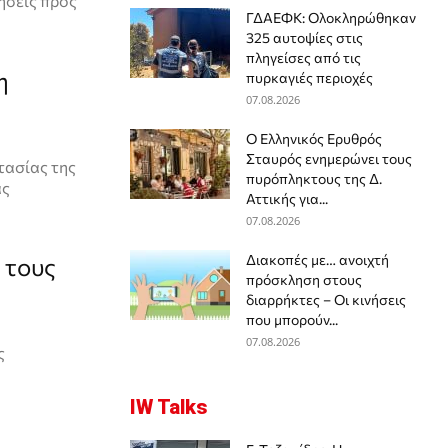
νήσεις προς
ΓΔΑΕΦΚ: Ολοκληρώθηκαν
325 αυτοψίες στις
πληγείσες από τις
η
πυρκαγιές περιοχές
07.08.2026
Ο Ελληνικός Ερυθρός
Σταυρός ενημερώνει τους
τασίας της
πυρόπληκτους της Δ.
ας
Αττικής για...
07.08.2026
Διακοπές με… ανοιχτή
 τους
πρόσκληση στους
διαρρήκτες – Οι κινήσεις
που μπορούν...
07.08.2026
ς
IW Talks