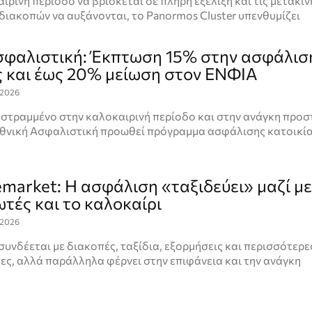
ιρινή περίοδο να βρίσκεται σε πλήρη εξέλιξη και τις μετακι
ιακοπών να αυξάνονται, το Panormos Cluster υπενθυμίζει
σφαλιστική: Έκπτωση 15% στην ασφάλισ
ς και έως 20% μείωση στον ΕΝΦΙΑ
.2026
 στραμμένο στην καλοκαιρινή περίοδο και στην ανάγκη προσ
 Εθνική Ασφαλιστική προωθεί πρόγραμμα ασφάλισης κατοικί
emarket: Η ασφάλιση «ταξιδεύει» μαζί με
τές και το καλοκαίρι
.2026
συνδέεται με διακοπές, ταξίδια, εξορμήσεις και περισσότερε
ς, αλλά παράλληλα φέρνει στην επιφάνεια και την ανάγκη