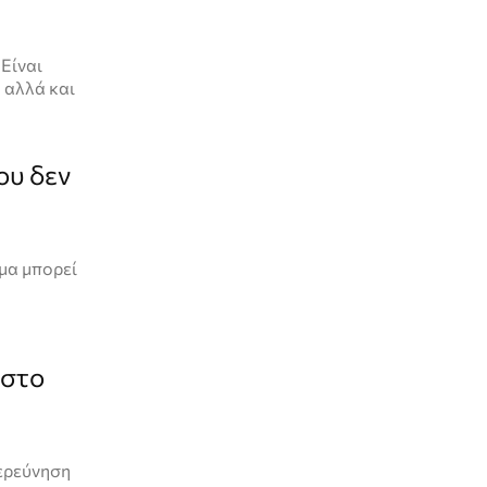
 Είναι
 αλλά και
ου δεν
ημα μπορεί
 στο
ξερεύνηση