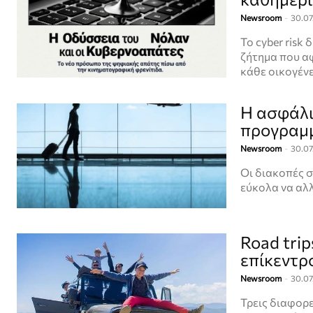
Newsroom
-
30.07
Το cyber risk
ζήτημα που αφ
κάθε οικογένε
Η ασφάλι
προγραμμ
Newsroom
-
30.07
Οι διακοπές σ
εύκολα να αλλ
Road tri
επίκεντρο
Newsroom
-
30.07
Τρεις διαφορ