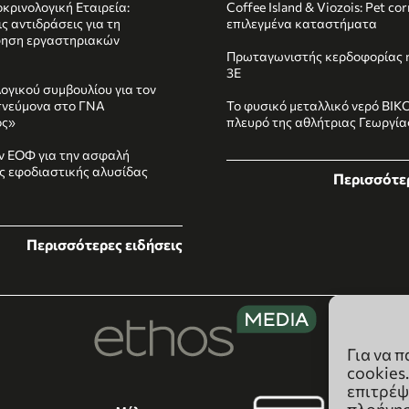
κρινολογική Εταιρεία:
Coffee Island & Viozois: Pet co
ς αντιδράσεις για τη
επιλεγμένα καταστήματα
ηση εργαστηριακών
Πρωταγωνιστής κερδοφορίας η
3E
ογικού συμβουλίου για τον
πνεύμονα στο ΓΝΑ
Το φυσικό μεταλλικό νερό ΒΙΚ
ός»
πλευρό της αθλήτριας Γεωργί
ν ΕΟΦ για την ασφαλή
ης εφοδιαστικής αλυσίδας
Περισσότερ
Περισσότερες ειδήσεις
Για να 
cookies
επιτρέψ