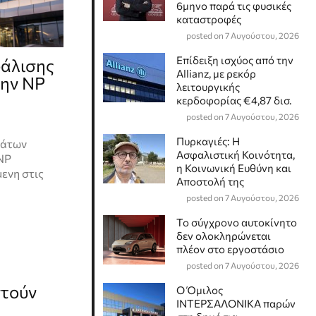
6μηνο παρά τις φυσικές
καταστροφές
posted on 7 Αυγούστου, 2026
Επίδειξη ισχύος από την
φάλισης
Allianz, με ρεκόρ
την NP
λειτουργικής
κερδοφορίας €4,87 δισ.
posted on 7 Αυγούστου, 2026
Πυρκαγιές: Η
μάτων
Ασφαλιστική Κοινότητα,
 ΝP
η Κοινωνική Ευθύνη και
ενη στις
Αποστολή της
posted on 7 Αυγούστου, 2026
Το σύγχρονο αυτοκίνητο
δεν ολοκληρώνεται
πλέον στο εργοστάσιο
posted on 7 Αυγούστου, 2026
στούν
Ο Όμιλος
ΙΝΤΕΡΣΑΛΟΝΙΚΑ παρών