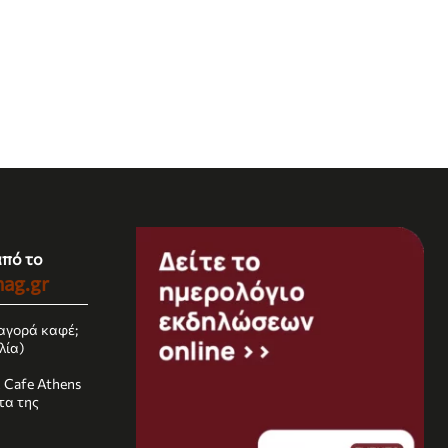
από το
ag.gr
αγορά καφέ;
λία)
k Cafe Athens
τα της