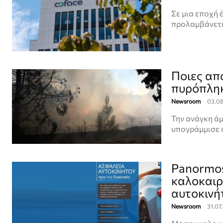
Σε μια εποχή 
προλαμβάνετε
Ποιες απ
πυρόπλη
Newsroom
-
03.0
Την ανάγκη άμ
υπογράμμισε 
Panormos
καλοκαιρ
αυτοκινή
Newsroom
-
31.07