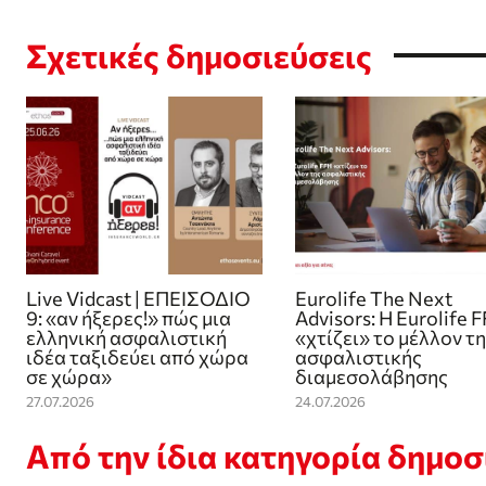
Σχετικές δημοσιεύσεις
Live Vidcast | ΕΠΕΙΣΟΔΙΟ
Eurolife The Next
9: «αν ήξερες!» πώς μια
Advisors: Η Eurolife 
ελληνική ασφαλιστική
«χτίζει» το μέλλον τ
ιδέα ταξιδεύει από χώρα
ασφαλιστικής
σε χώρα»
διαμεσολάβησης
27.07.2026
24.07.2026
Από την ίδια κατηγορία δημο