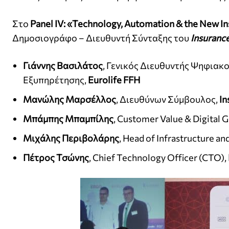
Στο
Panel IV: «Technology, Automation & the New I
Δημοσιογράφο – Διευθυντή Σύνταξης του
Insuranc
Γιάννης
Βασιλάτος
, Γενικός Διευθυντής Ψηφιακ
Εξυπηρέτησης,
Eurolife FFH
Μανώλης
Μαρσέλλος
, Διευθύνων Σύμβουλος,
In
Μπάμπης
Μπαμπίλης
, Customer Value & Digital G
Μιχάλης Περιβολάρης
, Head of Infrastructure a
Πέτρος
Τσώνης
, Chief Technology Officer (CTO),