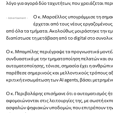
λόγο για αγορά δύο ταχυτήτων, που χρειάζεται περ
Ο κ. Μαρσέλλος υπογράμμισε τη σημασ
- Advertisement -
έρχεται από τους νέους εργαζομένους
από όλα τα τμήματα. Ακολούθως μοιράστηκε την εμπ
διαπίστωσε τη μετάβαση από τo digital στο συνολικ
Ο κ. Μπαμπίλης περιέγραψε τα προγνωστικά μοντέλ
συνδυαστικά με την τμηματοποίηση πελατών και σ
αυτοματοποίησης, τόνισε, σημασία έχει η ανθρώπι
παρέθεσε σημερινούς και μελλοντικούς τρόπους αξι
κριτική ενσωμάτωση των AI agents, βάσει μετρημέ
Ο κ. Περιβολάρης επισήμανε ότι ο αυτοματισμός ήτ
αφομοιώνονται στις λειτουργίες της, με σωστή εκπ
ασφαλών ψηφιακών υποδομών, που επιτρέπουν την 