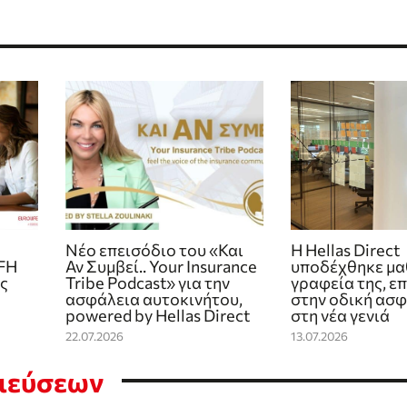
Νέο επεισόδιο του «Και
Η Hellas Direct
FFH
Αν Συμβεί.. Your Insurance
υποδέχθηκε μα
ης
Tribe Podcast» για την
γραφεία της, ε
ασφάλεια αυτοκινήτου,
στην οδική ασφ
powered by Hellas Direct
στη νέα γενιά
22.07.2026
13.07.2026
σιεύσεων