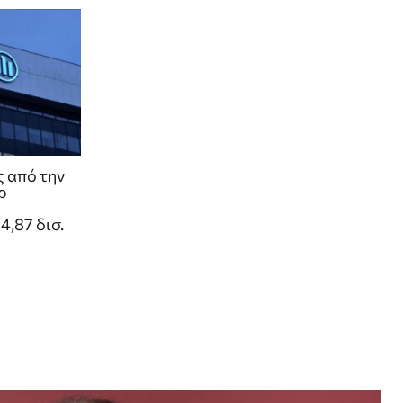
ς από την
ρ
,87 δισ.