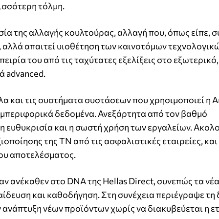
ισσότερη τόλμη.
ία της αλλαγής κουλτούρας, αλλαγή που, όπως είπε, 
, αλλά απαιτεί υιοθέτηση των καινοτόμων τεχνολογικ
ειρία του από τις ταχύτατες εξελίξεις στο εξωτερικό
ά advanced.
α και τις συστήματα συστάσεων που χρησιμοποιεί η A
υμπεριφορικά δεδομένα. Ανεξάρτητα από τον βαθμό
νη ευθυκρισία και η σωστή χρήση των εργαλείων. Ακο
οποίησης της ΤΝ από τις ασφαλιστικές εταιρείες, και
νου αποτελέσματος.
αν ανέκαθεν στο DNA της Hellas Direct, συνεπώς τα νέ
αίδευση και καθοδήγηση. Στη συνέχεια περιέγραψε τη
ανάπτυξη νέων προϊόντων χωρίς να διακυβεύεται η ε