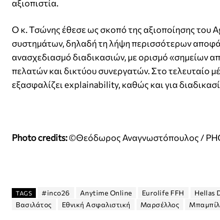
αξιοπιστία.
Ο κ. Τσώνης έθεσε ως σκοπό της αξιοποίησης του Ag
συστημάτων, δηλαδή τη λήψη περισσότερων αποφά
ανασχεδιασμό διαδικασιών, με ορισμό «σημείων απ
πελατών και δικτύου συνεργατών. Στο τελευταίο μέ
εξασφαλίζει explainability, καθώς και για διαδικα
Photo credits:
©Θεόδωρος Αναγνωστόπουλος / PH
#inco26
Anytime Online
Eurolife FFH
Hellas 
TAGS
Βασιλάτος
Εθνική Ασφαλιστική
Μαρσέλλος
Μπαμπίλ