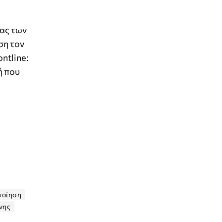
ίας των
ση τον
ntline:
ή που
ποίηση
νης