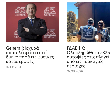
Generali: Ισχυρά
ΓΔΑΕΦΚ:
αποτελέσματα το α΄
Ολοκληρώθηκαν 325
6μηνο παρά τις φυσικές
αυτοψίες στις πληγε
καταστροφές
από τις πυρκαγιές
περιοχές
07.08.2026
07.08.2026