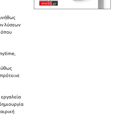
συνήθως
ών λύσεων
, όπου
nytime,
λούθως
 πρότεινε
α εργαλεία
 δημιουργία
ταιρική