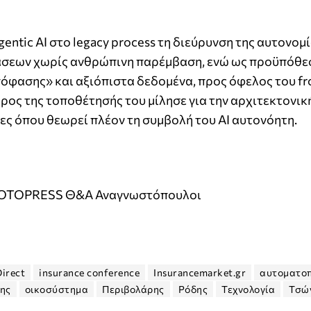
entic AI στο legacy process τη διεύρυνση της αυτονομ
σεων χωρίς ανθρώπινη παρέμβαση, ενώ ως προϋπόθε
όφασης» και αξιόπιστα δεδομένα, προς όφελος του fro
ρος της τοποθέτησής του μίλησε για την αρχιτεκτονικ
σίες όπου θεωρεί πλέον τη συμβολή του AI αυτονόητη.
OTOPRESS Θ&Α Αναγνωστόπουλοι
Direct
insurance conference
Insurancemarket.gr
αυτοματο
ης
οικοσύστημα
Περιβολάρης
Ρόδης
Τεχνολογία
Τσώ