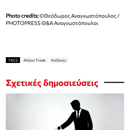
Photo credits:
©Θεόδωρος Αναγνωστόπουλος /
PHOTOPRESS Θ&Α Αναγνωστόπουλοι
TAGS
Allianz Trade
Καζάκης
Σχετικές δημοσιεύσεις