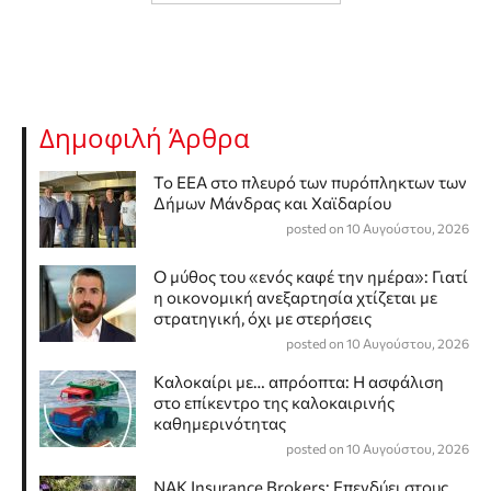
Δημοφιλή Άρθρα
Το ΕΕΑ στο πλευρό των πυρόπληκτων των
Δήμων Μάνδρας και Χαϊδαρίου
posted on 10 Αυγούστου, 2026
Ο μύθος του «ενός καφέ την ημέρα»: Γιατί
η οικονομική ανεξαρτησία χτίζεται με
στρατηγική, όχι με στερήσεις
posted on 10 Αυγούστου, 2026
Καλοκαίρι με… απρόοπτα: Η ασφάλιση
στο επίκεντρο της καλοκαιρινής
καθημερινότητας
posted on 10 Αυγούστου, 2026
NAK Insurance Brokers: Επενδύει στους