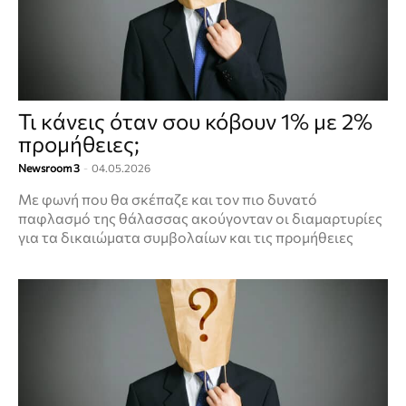
Τι κάνεις όταν σου κόβουν 1% με 2%
προμήθειες;
Newsroom 3
-
04.05.2026
Με φωνή που θα σκέπαζε και τον πιο δυνατό
παφλασμό της θάλασσας ακούγονταν οι διαμαρτυρίες
για τα δικαιώματα συμβολαίων και τις προμήθειες