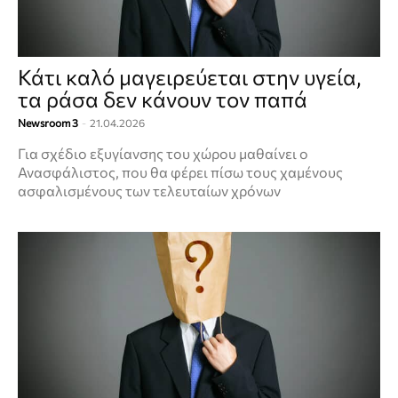
Κάτι καλό μαγειρεύεται στην υγεία,
τα ράσα δεν κάνουν τον παπά
Newsroom 3
-
21.04.2026
Για σχέδιο εξυγίανσης του χώρου μαθαίνει ο
Ανασφάλιστος, που θα φέρει πίσω τους χαμένους
ασφαλισμένους των τελευταίων χρόνων