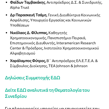
Φαίδων Ταμβακάκης
, Αντιπρόεδρος Δ.Σ. & Συνιδρυτής,
Alpha Trust
Δρ Παρασκευή Τσάμη
, Γενική Διευθύντρια Κοινωνικής
Ασφάλισης, Υπουργείο Εργασίας και Κοινωνικών
Υποθέσεων
Νικόλαος Δ. Φίλιππας,
Καθηγητής
Χρηματοοικονομικής, Πανεπιστήμιο Πειραιά,
Επιστημονικός Διευθυντής, Interamerican Research
Center & Πρόεδρος, Ινστιτούτο Χρηματοοικονομικού
Αλφαβητισμού
Χαράλαμπος Φύτρος,
Β΄ Αντιπρόεδρος ΕΛ.Ε.Τ.Ε.Α. &
Σύμβουλος Διοίκησης, ΤΕΑ Johnson & Johnson
Δηλώσεις Συμμετοχής ΕΔΩ
Δείτε ΕΔΩ αναλυτικά τη Θεματολογία του
Συνεδρίου
Για πληροφορίες μπορείτε να επισκεφτείτε την