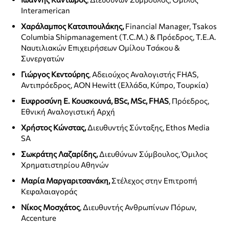
Interamerican
Χαράλαμπος Κατσιπουλάκης,
Financial Manager, Tsakos
Columbia Shipmanagement (T.C.M.) & Πρόεδρος, Τ.Ε.Α.
Ναυτιλιακών Επιχειρήσεων Ομίλου Τσάκου &
Συνεργατών
Γιώργος Κεντούρης
, Αδειούχος Αναλογιστής FHAS,
Αντιπρόεδρος, AON Hewitt (Ελλάδα, Κύπρο, Τουρκία)
Ευφροσύνη Ε. Κουσκουνά, BSc, MSc, FHAS
, Πρόεδρος,
Εθνική Αναλογιστική Αρχή
Χρήστος Κώνστας,
Διευθυντής Σύνταξης, Ethos Media
SA
Σωκράτης Λαζαρίδης,
Διευθύνων Σύμβουλος, Όμιλος
Χρηματιστηρίου Αθηνών
Μαρία Μαργαριτσανάκη,
Στέλεχος στην Επιτροπή
Κεφαλαιαγοράς
Νίκος Μοσχάτος
, Διευθυντής Ανθρωπίνων Πόρων,
Accenture