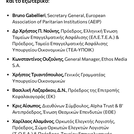
και το εξωτερικό
:
Bruno Gabellieri
, Secretary General, European
Association of Paritarian Institutions (AEIP)
Δρ Χρήστος Π. Νούνης
, Πρόεδρος, Ελληνική Ένωση
Ταμείων Επαγγελματικής Ασφάλισης (ΕΛ.Ε.Τ.Ε.Α.) &
Πρόεδρος, Ταμείο Επαγγελματικής Ασφάλισης
Υπουργείου Οικονομικών (ΤΕΑ-ΥΠΟΙΚ)
Κωνσταντίνος Ουζούνης
, General Manager, Ethos Media
S.A.
Χρήστος Τριαντόπουλος,
Γενικός Γραμματέας
Υπουργείου Οικονομικών
Βασιλική Λαζαράκου, Δ.Ν.
, Πρόεδρος της Επιτροπής
Κεφαλαιαγοράς (ΕΚ)
Κρις Αίσωπος
, Διευθύνων Σύμβουλος, Alpha Trust & Β’
Αντιπρόεδρος, Ένωση Θεσμικών Επενδυτών (ΕΘΕ)
Χαρίλαος Αλαμάνος
, Ορκωτός Ελεγκτής Λογιστής,
Πρόεδρος, Σώμα Ορκωτών Ελεγκτών Λογιστών
(Σ.Ο.Ε.Λ.) & Πρόεδρος, Ταμείου Επαγγελματικής