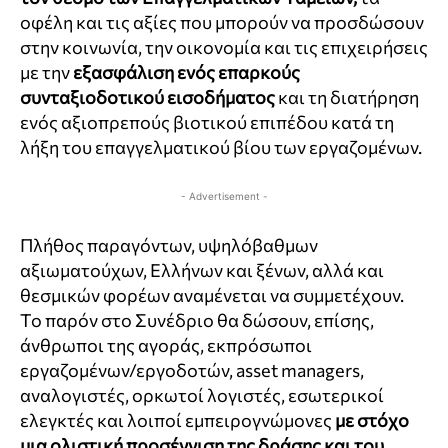
οφέλη και τις αξίες που μπορούν να προσδώσουν
στην κοινωνία, την οικονομία και τις επιχειρήσεις
με την
εξασφάλιση ενός επαρκούς
συνταξιοδοτικού εισοδήματος
και τη διατήρηση
ενός αξιοπρεπούς βιοτικού επιπέδου κατά τη
λήξη του επαγγελματικού βίου των εργαζομένων.
- Advertisement -
Πλήθος παραγόντων, υψηλόβαθμων
αξιωματούχων, Ελλήνων και ξένων, αλλά και
θεσμικών φορέων αναμένεται να συμμετέχουν.
Το παρόν στο Συνέδριο θα δώσουν, επίσης,
άνθρωποι της αγοράς, εκπρόσωποι
εργαζομένων/εργοδοτών, asset managers,
αναλογιστές, ορκωτοί λογιστές, εσωτερικοί
ελεγκτές και λοιποί εμπειρογνώμονες
με στόχο
μια ολιστική προσέγγιση της δράσης και του