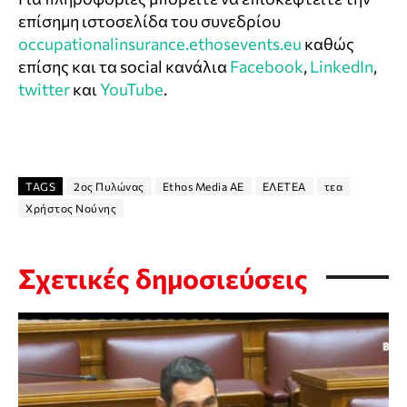
επίσημη ιστοσελίδα του συνεδρίου
occupationalinsurance.ethosevents.eu
καθώς
επίσης και τα social κανάλια
Facebook
,
LinkedIn
,
twitter
και
YouTube
.
TAGS
2ος Πυλώνας
Ethos Media AE
ΕΛΕΤΕΑ
τεα
Χρήστος Νούνης
Σχετικές δημοσιεύσεις