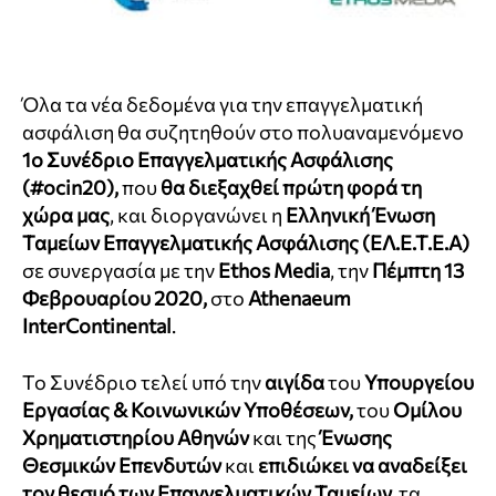
Όλα τα νέα δεδομένα για την επαγγελματική
ασφάλιση θα συζητηθούν στο πολυαναμενόμενο
1
o
Συνέδριο Επαγγελματικής Ασφάλισης
(#ocin20),
που
θα διεξαχθεί πρώτη φορά τη
χώρα μας
, και διοργανώνει η
Ελληνική Ένωση
Ταμείων Επαγγελματικής Ασφάλισης (ΕΛ.Ε.Τ.Ε.Α)
σε συνεργασία με την
Ethos Media
, την
Πέμπτη 13
Φεβρουαρίου 2020,
στo
Athenaeum
InterContinental
.
Το Συνέδριο τελεί υπό την
αιγίδα
του
Υπουργείου
Εργασίας & Κοινωνικών Υποθέσεων,
του
Ομίλου
Χρηματιστηρίου Αθηνών
και της
Ένωσης
Θεσμικών Επενδυτών
και
επιδιώκει να αναδείξει
τον θεσμό των Επαγγελματικών Ταμείων,
τα