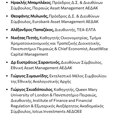
Ηρακλής Μπαμπλέκος
, Πρόεδρος Δ.Σ. & Διευθύνων
Σύμβουλος, Πειραιώς Asset Management ΑΕΔΑΚ
Θεοφάνης Μυλωνάς,
Πρόεδρος Δ.Σ. & Διευθύνων
Σύμβουλος, Eurobank Asset Management ΑΕΔΑΚ
Αλέξανδρος Παπαζέκος,
Διευθυντής, ΤΕΑ-ΕΛΤΑ
Νικήτας Πιττής,
Καθηγητής Οικονομετρίας, Τμήμα
Χρηματοοικονομικής και Τραπεζικής Διοικητικής,
Πανεπιστήμιο Πειραιώς & Chief Economist, AssetWise
Capital Management
Δρ Ευστράτιος Σαραντινός,
Διευθύνων Σύμβουλος,
Εθνική Asset Management ΑΕΔΑΚ
Γιώργος Συμεωνίδης
, Εκτελεστικό Μέλος Συμβουλίου
της Εθνικής Αναλογιστικής Αρχής
Γιώργος Σκιαδόπουλος
, Καθηγητής, Queen Mary
University of London & Πανεπιστήμιο Πειραιώς,
Διευθυντής, Institute of Finance and Financial
Regulation & Εξωτερικός Ανεξάρτητος Ακαδημαϊκός
Σύμβουλος, Iolcus Investments ΑΕΔΟΕΕ