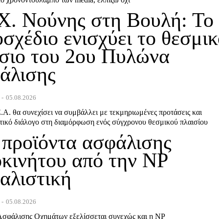
Χ. Νούνης στη Βουλή: Το
σχέδιο ενισχύει το θεσμι
ίσιο του 2ου Πυλώνα
άλισης
-
05.08.2026
.Α. θα συνεχίσει να συμβάλλει με τεκμηριωμένες προτάσεις και
τικό διάλογο στη διαμόρφωση ενός σύγχρονου θεσμικού πλαισίου
 προϊόντα ασφάλισης
κινήτου από την NP
αλιστική
-
05.08.2026
σφάλισης Οχημάτων εξελίσσεται συνεχώς και η ΝP