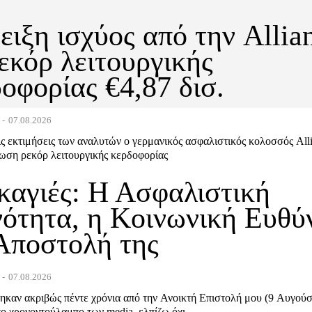
ειξη ισχύος από την Allia
εκόρ λειτουργικής
οφορίας €4,87 δισ.
-
07.08.2026
ς εκτιμήσεις των αναλυτών ο γερμανικός ασφαλιστικός κολοσσός Alli
νωση ρεκόρ λειτουργικής κερδοφορίας
καγιές: Η Ασφαλιστική
νότητα, η Κοινωνική Ευθύ
Αποστολή της
-
07.08.2026
καν ακριβώς πέντε χρόνια από την Ανοικτή Επιστολή μου (9 Αυγού
το χρονοντούλαμπο των media, ελπίζω όχι