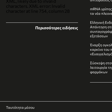
XML, likely due to invalid
characters. XML error: Invalid
mRNA γρίπης:
character at line 754, column 28
τα νέα πλεον
Ελληνική Ενδο
Απάντηση στι
Περισσότερες ειδήσεις
συνταγογράφ
εξετάσεων
Έναρξη ογκολ
καρκίνο του 
«Ευαγγελισμ
Σύσκεψη στο
λειτουργία τ
φαρμάκων
Ταυτότητα μέσου