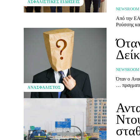
ΑΣΦΑΛΙΣΤΙΚΕΣ ΕΙΔΗΣΕΙΣ
NEWSROOM
Από την ΕΑ
Ρούσσης κα
Ότα
Δείκ
NEWSROOM
Όταν ο Ανα
… πραγματι
ΑΝΑΣΦΆΛΙΣΤΟΣ
Αντα
Ντο
σταθ