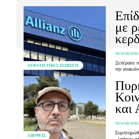
Επίδ
με ρ
κερδ
NEWSROOM
Ξεπέρασε τι
ΑΣΦΑΛΙΣΤΙΚΕΣ ΕΙΔΗΣΕΙΣ
την ανακοί
Πυρ
Κοι
και 
NEWSROOM
Συμπληρώθη
ΑΠΌΨΕΙΣ
- υπάρχει σ