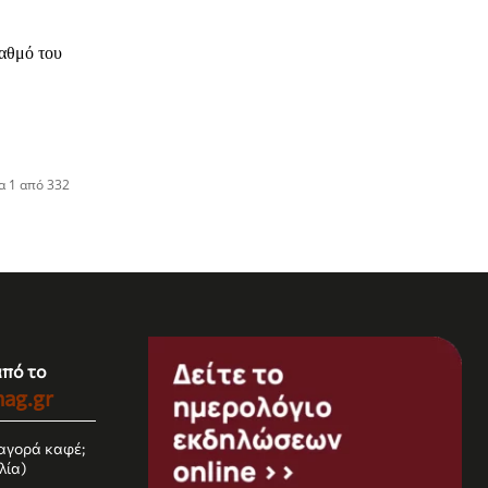
ταθμό του
α 1 από 332
από το
ag.gr
αγορά καφέ;
λία)