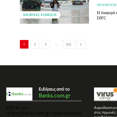
NEWSROOM
Η διαφορά 
ΔΙΕΘΝΕΊΣ ΕΙΔΉΣΕΙΣ
DIFC
...
1
2
3
332
Ειδήσεις από το
Banks.com.gr
RSS Error:
Αιφνιδιαστικ
https://banks.com.gr/feed is invalid
στις πρωινές
αντιδράσεις 