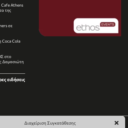
k Cafe Athens
τα της
rners σε
 Coca Cola
ΟΣ στο
ας Δαμασιώτη
ες ειδήσεις
Διαχείριση Συγκατάθεσης