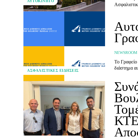
ΑΥΤΟΚΊΝΗΤΟ
Ασφαλιστικ
Αυτό
Γρα
NEWSROOM
Το Γραφείο
διάστημα α
ΑΣΦΑΛΙΣΤΙΚΕΣ ΕΙΔΗΣΕΙΣ
Συνά
Βου
Τομ
ΚΤΕ
Απο