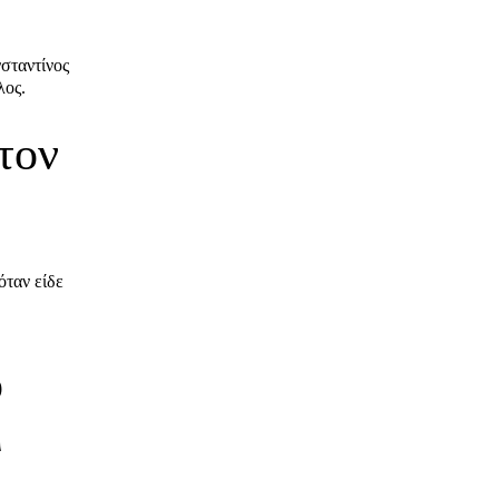
σταντίνος
λος.
τον
ταν είδε
ο
η