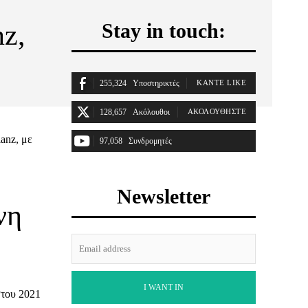
nz,
Stay in touch:
255,324
Υποστηρικτές
ΚΆΝΤΕ LIKE
128,657
Ακόλουθοι
ΑΚΟΛΟΥΘΉΣΤΕ
anz, με
97,058
Συνδρομητές
ΓΊΝΕΤΕ ΣΥΝΔΡΟΜΗΤΉΣ
Newsletter
νη
I WANT IN
στου 2021