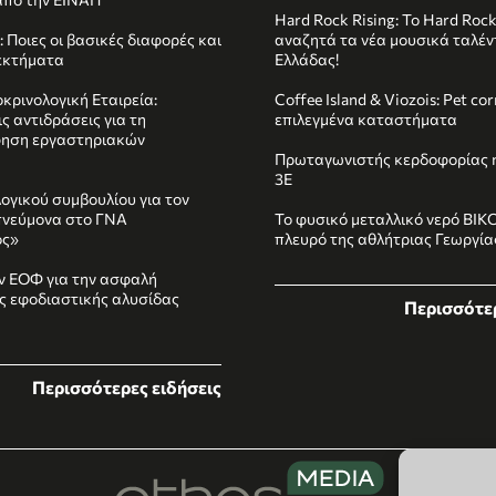
Hard Rock Rising: Το Hard Roc
 Ποιες οι βασικές διαφορές και
αναζητά τα νέα μουσικά ταλέν
εκτήματα
Ελλάδας!
κρινολογική Εταιρεία:
Coffee Island & Viozois: Pet co
ς αντιδράσεις για τη
επιλεγμένα καταστήματα
ηση εργαστηριακών
Πρωταγωνιστής κερδοφορίας η
3E
ογικού συμβουλίου για τον
πνεύμονα στο ΓΝΑ
Το φυσικό μεταλλικό νερό ΒΙΚ
ός»
πλευρό της αθλήτριας Γεωργί
ν ΕΟΦ για την ασφαλή
ης εφοδιαστικής αλυσίδας
Περισσότερ
Περισσότερες ειδήσεις