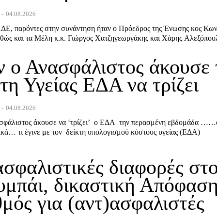
-
04.08.2026
ΔΕ, παρόντες στην συνάντηση ήταν ο Πρόεδρος της Ένωσης κος Κων
θώς και τα Μέλη κ.κ. Γιώργος Χατζηγεωργάκης και Χάρης Αλεξόπου
ν ο Ανασφάλιστος άκουσε 
τη Υγείας ΕΔΑ να τρίζει
-
04.08.2026
σφάλιστος άκουσε να ‘τρίζει’ ο ΕΔΑ την περασμένη εβδομάδα ……ό
κά… τι έγινε με τον δείκτη υπολογισμού κόστους υγείας (ΕΔΑ)
σφαλιστικές διαφορές στ
υμπάι, δικαστική Απόφασ
μός για (αντ)ασφαλιστές