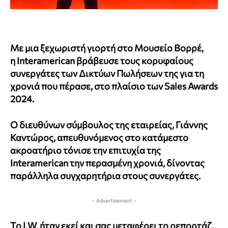
Με μια ξεχωριστή γιορτή στο Μουσείο Βορρέ,
η Interamerican βράβευσε τους κορυφαίους
συνεργάτες των Δικτύων Πωλήσεων της για τη
χρονιά που πέρασε, στο πλαίσιο των Sales Awards
2024.
Ο διευθύνων σύμβουλος της εταιρείας, Γιάννης
Καντώρος, απευθυνόμενος στο κατάμεστο
ακροατήριο τόνισε την επιτυχία της
Interamerican την περασμένη χρονιά, δίνοντας
παράλληλα συγχαρητήρια στους συνεργάτες.
- Advertisement -
To Ι.W. ήταν εκεί και σας μεταφέρει το ρεπορτάζ.