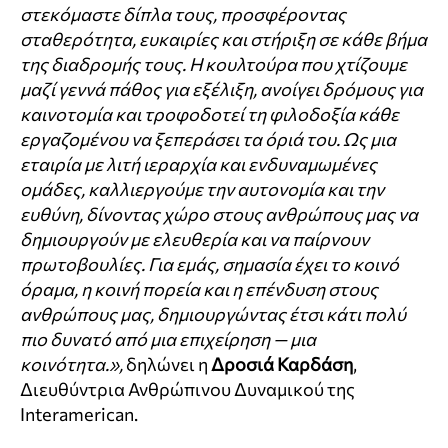
στεκόμαστε δίπλα τους, προσφέροντας
σταθερότητα, ευκαιρίες και στήριξη σε κάθε βήμα
της διαδρομής τους. Η κουλτούρα που χτίζουμε
μαζί γεννά πάθος για εξέλιξη, ανοίγει δρόμους για
καινοτομία και τροφοδοτεί τη φιλοδοξία κάθε
εργαζομένου να ξεπεράσει τα όριά του. Ως μια
εταιρία με λιτή ιεραρχία και ενδυναμωμένες
ομάδες, καλλιεργούμε την αυτονομία και την
ευθύνη, δίνοντας χώρο στους ανθρώπους μας να
δημιουργούν με ελευθερία και να παίρνουν
πρωτοβουλίες. Για εμάς, σημασία έχει το κοινό
όραμα, η κοινή πορεία και η επένδυση στους
ανθρώπους μας, δημιουργώντας έτσι κάτι πολύ
πιο δυνατό από μια επιχείρηση — μια
κοινότητα.»,
δηλώνει η
Δροσιά Καρδάση
,
Διευθύντρια Ανθρώπινου Δυναμικού της
Interamerican.