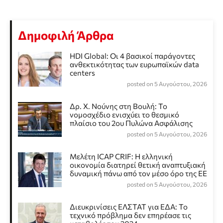
Δημοφιλή Άρθρα
HDI Global: Οι 4 βασικοί παράγοντες
ανθεκτικότητας των ευρωπαϊκών data
centers
posted on 5 Αυγούστου, 2026
Δρ. Χ. Νούνης στη Βουλή: Το
νομοσχέδιο ενισχύει το θεσμικό
πλαίσιο του 2ου Πυλώνα Ασφάλισης
posted on 5 Αυγούστου, 2026
Μελέτη ICAP CRIF: Η ελληνική
οικονομία διατηρεί θετική αναπτυξιακή
δυναμική πάνω από τον μέσο όρο της ΕΕ
posted on 5 Αυγούστου, 2026
Διευκρινίσεις ΕΛΣΤΑΤ για ΕΔΑ: Το
τεχνικό πρόβλημα δεν επηρέασε τις