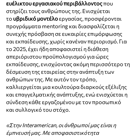
ευέλικτου εργασιακού περιβάλλοντος
που
στηρίζει τους ανθρώπους της. Ενισχύεται
το
υβριδικό μοντέλο
εργασίας, προσφέρονται
προγράμματα mentoring και διασφαλίζεται η
συνεχής πρόσβαση σε ευκαιρίες επιμόρφωσης
και εκπαίδευσης, χωρίς κανέναν περιορισμό. Για
το 2025, έχει ήδη αποφασιστεί η διάθεση
απεριόριστου προϋπολογισμού για ώρες
εκπαίδευσης, ενισχύοντας ακόμη περισσότερο τη
δέσμευση της εταιρείας στην ανάπτυξη των
ανθρώπων της. Με αυτόν τον τρόπο,
καλλιεργείται μια κουλτούρα διαρκούς εξέλιξης
και επαγγελματικής ανάπτυξης, ενώ ενισχύεται η
σύνδεση κάθε εργαζομένου με τον προσωπικό
και συλλογικό του στόχο.
«Στην Interamerican, οι άνθρωποί μας είναι η
έμπνευσή μας. Με αποφασιστικότητα