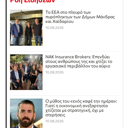
Το ΕΕΑ στο πλευρό των
πυρόπληκτων των Δήμων Μάνδρας
και Χαϊδαρίου
10.08.2026
NAK Insurance Brokers: Επενδύει
στους ανθρώπους της και χτίζει το
εργασιακό περιβάλλον του αύριο
10.08.2026
Ο μύθος του «ενός καφέ την ημέρα»:
Γιατί η οικονομική ανεξαρτησία
χτίζεται με στρατηγική, όχι με
στερήσεις
10.08.2026