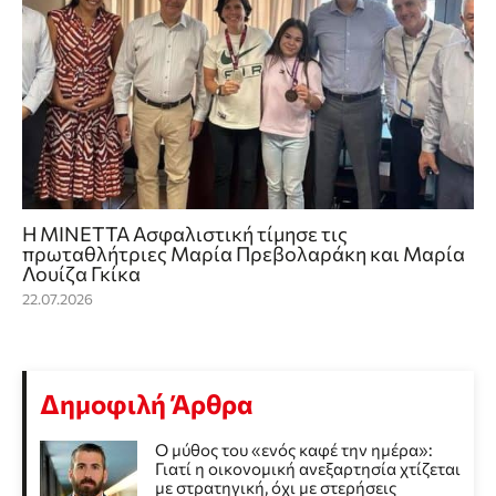
Η ΜΙΝΕΤΤΑ Ασφαλιστική τίμησε τις
πρωταθλήτριες Μαρία Πρεβολαράκη και Μαρία
Λουίζα Γκίκα
22.07.2026
Δημοφιλή Άρθρα
Ο μύθος του «ενός καφέ την ημέρα»:
Γιατί η οικονομική ανεξαρτησία χτίζεται
με στρατηγική, όχι με στερήσεις