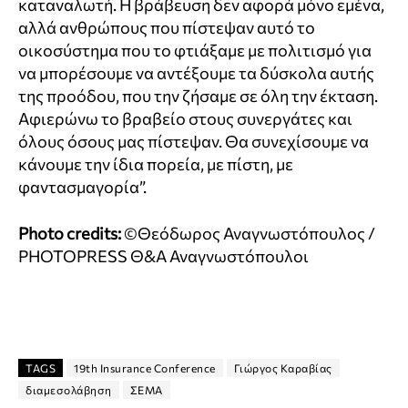
καταναλωτή. Η βράβευση δεν αφορά μόνο εμένα,
αλλά ανθρώπους που πίστεψαν αυτό το
οικοσύστημα που το φτιάξαμε με πολιτισμό για
να μπορέσουμε να αντέξουμε τα δύσκολα αυτής
της προόδου, που την ζήσαμε σε όλη την έκταση.
Αφιερώνω το βραβείο στους συνεργάτες και
όλους όσους μας πίστεψαν. Θα συνεχίσουμε να
κάνουμε την ίδια πορεία, με πίστη, με
φαντασμαγορία”.
Photo credits:
©Θεόδωρος Αναγνωστόπουλος /
PHOTOPRESS Θ&Α Αναγνωστόπουλοι
TAGS
19th Insurance Conference
Γιώργος Καραβίας
διαμεσολάβηση
ΣΕΜΑ