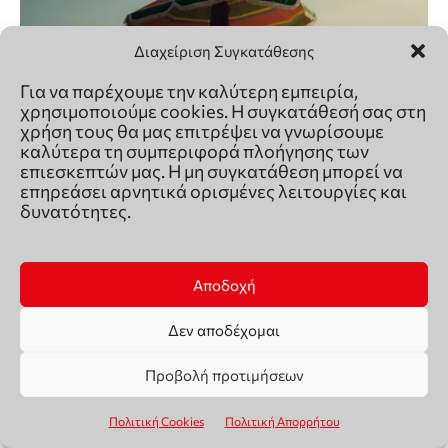
Διαχείριση Συγκατάθεσης
Για να παρέχουμε την καλύτερη εμπειρία,
χρησιμοποιούμε cookies. Η συγκατάθεσή σας στη
χρήση τους θα μας επιτρέψει να γνωρίσουμε
καλύτερα τη συμπεριφορά πλοήγησης των
επιεσκεπτών μας. Η μη συγκατάθεση μπορεί να
επηρεάσει αρνητικά ορισμένες λειτουργίες και
δυνατότητες.
Safe Water Sports: Eνημερωτική καμπάνια για την
ασφάλεια των ατόμων τρίτης ηλικίας στη
θάλασσα
Αποδοχή
06.08.2026
Δεν αποδέχομαι
Προβολή προτιμήσεων
Πολιτική Cookies
Πολιτική Απορρήτου