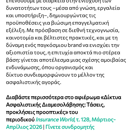
επενδύουμε με διάρκεια στην ενίσχυση των
δυνατοτήτων τους –μέσα από γνώση, εργαλεία
και υποστήριξη–, δημιουργώντας τις
προϋποθέσεις για βιώσιμη επαγγελματική
εξέλιξη. Με πρόσβαση σε διεθνή τεχνογνωσία,
καινοτομία και βέλτιστες πρακτικές, και με τη
δύναμη ενός παγκόσμιου
brand
να ενισχύει την
αξιοπιστία τους, η επιτυχία αποκτά πιο στέρεα
βάση: γίνεται αποτέλεσμα μιας σχέσης αμοιβαίας
ενδυνάμωσης, όπου οργανισμός και
δίκτυο συνδιαμορφώνουν το μέλλον της
ασφαλιστικής αγοράς.
Διαβάστε περισσότερα στο αφιέρωμα «Δίκτυα
Ασφαλιστικής Διαμεσολάβησης: Τάσεις,
προκλήσεις προοπτικές» του
περιοδικού
Insurance World
, τ. 128, Μάρτιος-
Απρίλιος 2026
|
Γίνετε συνδρομητής