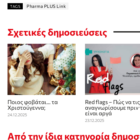
Pharma PLUS Link
TAGS
Σχετικές δημοσιεύσεις
Ποιος φοβάται… τα
Red flags – Πώς να τις
Χριστούγεννα;
αναγνωρίσουμε πριν 
είναι αργά
24.12.2025
23.12.2025
Από την ίδια κατηγορία δημο