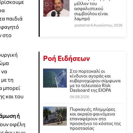
 Βρίσκουμε
μέλλον του
ασφαλιστικού
ρα
συμβούλου είναι
 τα παιδιά
λαμπρό
posted on 6 Αυγούστου, 2026
ο φαγητό
ν στο
ουργική
Ροή Ειδήσεων
χώμα
 να
Στο πορτοκαλί οι
κίνδυνοι αγοράς και
 με τη
κυβερνοχώρου σύμφωνα
με το τελευταίο Risk
α μπορεί
Dasboard της EIOPA
ης και του
06.08.2026
Πυρκαγιές, πλημμύρες
και ακραία φαινόμενα
νάμωση ή
επαναφέρουν στο
προσκήνιο το κόστος της
ρουν οφέλη
προστασίας
ες άνω των