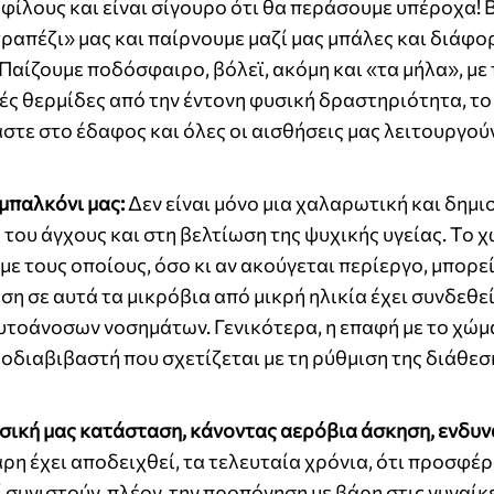
ή φίλους και είναι σίγουρο ότι θα περάσουμε υπέροχα!
ραπέζι» μας και παίρνουμε μαζί μας μπάλες και διάφο
. Παίζουμε ποδόσφαιρο, βόλεϊ, ακόμη και «τα μήλα», με
ές θερμίδες από την έντονη φυσική δραστηριότητα, τ
μαστε στο έδαφος και όλες οι αισθήσεις μας λειτουργού
 μπαλκόνι μας:
Δεν είναι μόνο μια χαλαρωτική και δημι
του άγχους και στη βελτίωση της ψυχικής υγείας. Το 
με τους οποίους, όσο κι αν ακούγεται περίεργο, μπορεί
η σε αυτά τα μικρόβια από μικρή ηλικία έχει συνδεθεί
υτοάνοσων νοσημάτων. Γενικότερα, η επαφή με το χώμ
οδιαβιβαστή που σχετίζεται με τη ρύθμιση της διάθεσ
υσική μας κατάσταση, κάνοντας αερόβια άσκηση, ενδυ
βάρη έχει αποδειχθεί, τα τελευταία χρόνια, ότι προσφέ
ί συνιστούν, πλέον, την προπόνηση με βάρη στις γυναίκ