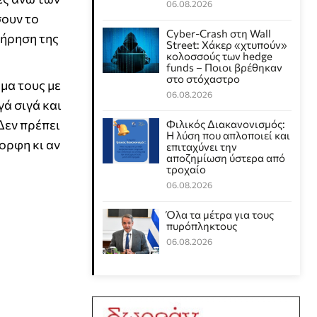
06.08.2026
σουν το
Cyber-Crash στη Wall
τήρηση της
Street: Χάκερ «χτυπούν»
κολοσσούς των hedge
funds – Ποιοι βρέθηκαν
στο στόχαστρο
μα τους με
06.08.2026
γά σιγά και
Δεν πρέπει
Φιλικός Διακανονισμός:
Η λύση που απλοποιεί και
μορφη κι αν
επιταχύνει την
αποζημίωση ύστερα από
τροχαίο
06.08.2026
Όλα τα μέτρα για τους
πυρόπληκτους
06.08.2026