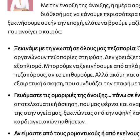
Με την έναρξη της άνοιξης, η ημέρα αρχ
διάθεσή μας να κάνουμε περισσότερα π
ξεκινήσουμε αυτήν την εποχή, ελάτε να βρούμε μαζ
που ανοίγει ο καιρός:
Ξεκινάμε με τη γνωστή σε όλους μας πεζοπορία
:
οργανώνουν πεζοπορίες στη φύση. Δεν χρειάζεται
εξοπλισμό. Μπορούμε να ξεκινήσουμε από απλά μ
πεζοπόρους, αν το επιθυμούμε. Αλλά ακόμη και α
εξαιρετική άσκηση, που συνδυάζει την επαφή με 
Γευόμαστε τις ομορφιές της άνοιξης… πάνω σε έ
αποτελεσματική άσκηση, που μας φέρνει και ανα
της στην υγεία μας, ξεκινώντας από την υψηλή κ
καρδιαγγειακών παθήσεων.
Αν είμαστε από τους ρομαντικούς ή από εκείνους…