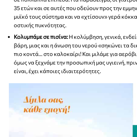
35 ετών και σε αυτές που οδεύουν προς την εμμ
μυϊκό τους σύστημα και να «χτίσουν» γερά κόκκ
οστικής πυκνότητας.
Κολυμπάμε σε πισίνα:
Η κολύμβηση, γενικά, ενδε
βάρη, μιας και η άνωση του νερού «σηκώνει τα δικ
πιο κοντά… στο καλοκαίρι! Και μιλάμε για αερόβ
όμως να ξεχνάμε την προσωπική μας υγιεινή, πριν
είναι, έχει κάποιες ιδιαιτερότητες.