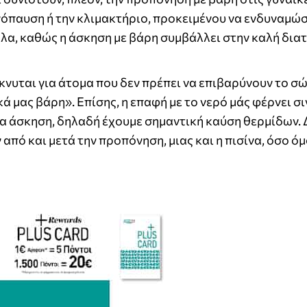
ηνόπαυση ή την κλιμακτήριο, προκειμένου να ενδυναμώ
αλα, καθώς η άσκηση με βάρη συμβάλλει στην καλή δια
ίκνυται για άτομα που δεν πρέπει να επιβαρύνουν το σώ
ά μας βάρη». Επίσης, η επαφή με το νερό μάς φέρνει σι
ια άσκηση, δηλαδή έχουμε σημαντική καύση θερμίδων. 
 από και μετά την προπόνηση, μιας και η πισίνα, όσο ό