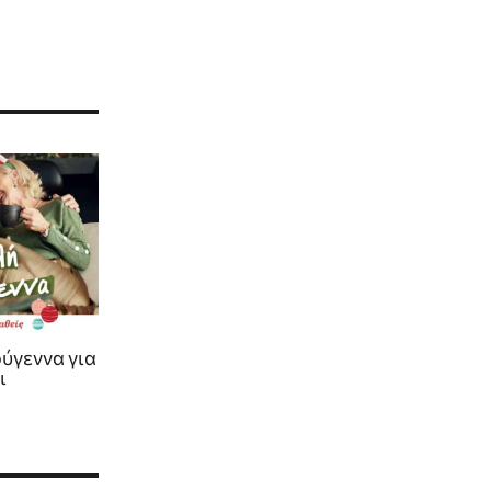
ύγεννα για
ι