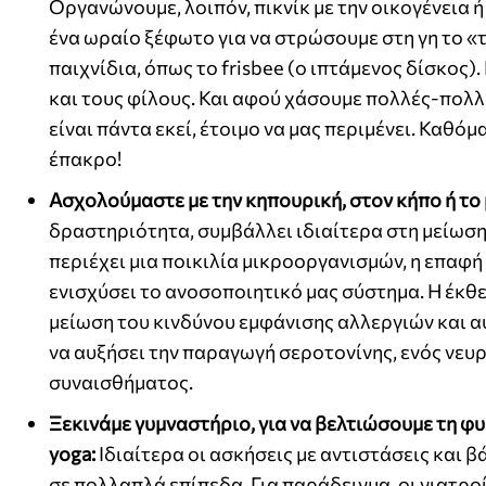
Οργανώνουμε, λοιπόν, πικνίκ με την οικογένεια 
ένα ωραίο ξέφωτο για να στρώσουμε στη γη το «τ
παιχνίδια, όπως το frisbee (ο ιπτάμενος δίσκος)
και τους φίλους. Και αφού χάσουμε πολλές-πολλ
είναι πάντα εκεί, έτοιμο να μας περιμένει. Καθό
έπακρο!
Ασχολούμαστε με την κηπουρική, στον κήπο ή το
δραστηριότητα, συμβάλλει ιδιαίτερα στη μείωση 
περιέχει μια ποικιλία μικροοργανισμών, η επαφή 
ενισχύσει το ανοσοποιητικό μας σύστημα. Η έκθεσ
μείωση του κινδύνου εμφάνισης αλλεργιών και α
να αυξήσει την παραγωγή σεροτονίνης, ενός νευρ
συναισθήματος.
Ξεκινάμε γυμναστήριο, για να βελτιώσουμε τη φ
yoga:
Ιδιαίτερα οι ασκήσεις με αντιστάσεις και 
σε πολλαπλά επίπεδα. Για παράδειγμα, οι γιατρο