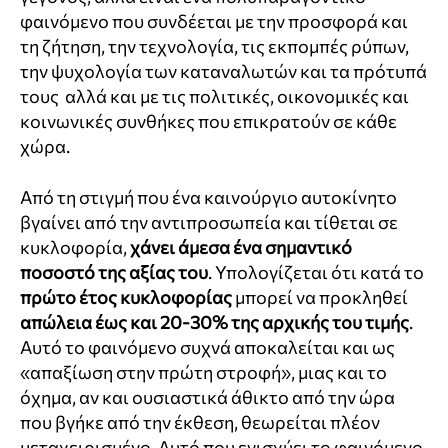
φαινόμενο που συνδέεται με την προσφορά και
τη ζήτηση, την τεχνολογία, τις εκπομπές ρύπων,
την ψυχολογία των καταναλωτών και τα πρότυπά
τους αλλά και με τις πολιτικές, οικονομικές και
κοινωνικές συνθήκες που επικρατούν σε κάθε
χώρα.
Από τη στιγμή που ένα καινούργιο αυτοκίνητο
βγαίνει από την αντιπροσωπεία και τίθεται σε
κυκλοφορία,
χάνει άμεσα ένα σημαντικό
ποσοστό της αξίας του
. Υπολογίζεται ότι κατά το
πρώτο έτος κυκλοφορίας
μπορεί να προκληθεί
απώλεια έως και 20-30% της αρχικής του τιμής
.
Αυτό το φαινόμενο συχνά αποκαλείται και ως
«απαξίωση στην πρώτη στροφή», μιας και το
όχημα, αν και ουσιαστικά άθικτο από την ώρα
που βγήκε από την έκθεση, θεωρείται πλέον
μεταχειρισμένο. Αυτό που ενισχύει το φαινόμενο