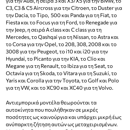
για την Audi, η σειρά 3 και Χ3/Χ5 για την BMW, το
C3, C3 & C5 Aircross για την Citroen, το Duster για
την Dacia, το Tipo, 500 και Panda για τη Fiat, το
Fiesta και το Focus για τη Ford, το Renegade για
την Jeep, η σειρά Α class και C class για τη
Mercedes, το Qashqai για τη Nissan, το Astra και
το Corsa για την Opel, το 208, 308, 2008 και το
3008 για την Peugeot, το i10 και i20 για την
Hyundai, το Picanto για την KIA, το Clio και
Megane για τη Renault, το Ibiza για τη Seat, το
Octavia για τη Skoda, το Vitara για τη Suzuki, το
Yaris και Corolla για την Toyota, το Golf και Polo
για τη VW, και το XC90 και XC40 για τη Volvo.
Αντιεμπορικά μοντέλα θεωρούνται τα
αυτοκίνητα που πουλήθηκαν σε μικρές
ποσότητες ως καινούργια και υπάρχει μικρή έως
ανύπαρκτη ζήτηση αυτών ως μεταχειρισμένων.