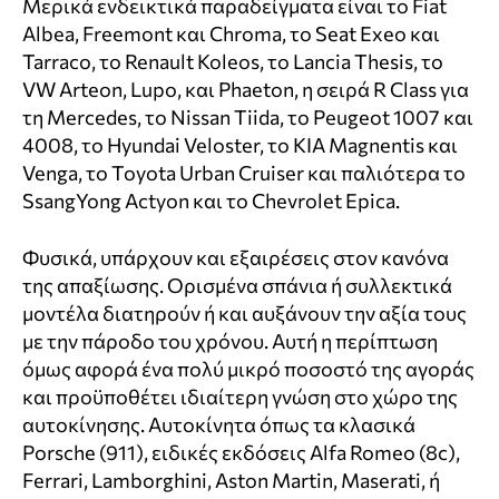
Μερικά ενδεικτικά παραδείγματα είναι το Fiat
Albea, Freemont και Chroma, το Seat Exeo και
Tarraco, το Renault Koleos, το Lancia Thesis, το
VW Arteon, Lupo, και Phaeton, η σειρά R Class για
τη Mercedes, το Nissan Tiida, το Peugeot 1007 και
4008, το Hyundai Veloster, το KIA Magnentis και
Venga, το Toyota Urban Cruiser και παλιότερα το
SsangYong Actyon και το Chevrolet Epica.
Φυσικά, υπάρχουν και εξαιρέσεις στον κανόνα
της απαξίωσης. Ορισμένα σπάνια ή συλλεκτικά
μοντέλα διατηρούν ή και αυξάνουν την αξία τους
με την πάροδο του χρόνου. Αυτή η περίπτωση
όμως αφορά ένα πολύ μικρό ποσοστό της αγοράς
και προϋποθέτει ιδιαίτερη γνώση στο χώρο της
αυτοκίνησης. Αυτοκίνητα όπως τα κλασικά
Porsche (911), ειδικές εκδόσεις Alfa Romeo (8c),
Ferrari, Lamborghini, Aston Martin, Maserati, ή