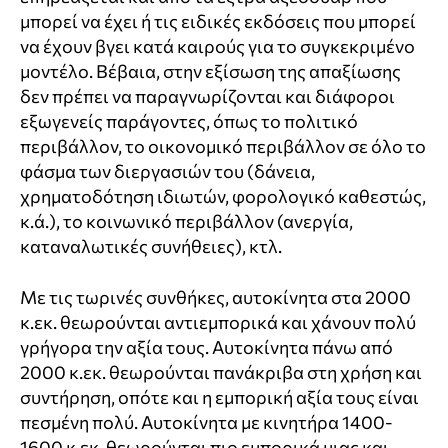
μπορεί να έχει ή τις ειδικές εκδόσεις που μπορεί
να έχουν βγει κατά καιρούς για το συγκεκριμένο
μοντέλο. Βέβαια, στην εξίσωση της απαξίωσης
δεν πρέπει να παραγνωρίζονται και διάφοροι
εξωγενείς παράγοντες, όπως το πολιτικό
περιβάλλον, το οικονομικό περιβάλλον σε όλο το
φάσμα των διεργασιών του (δάνεια,
χρηματοδότηση ιδιωτών, φορολογικό καθεστώς,
κ.ά.), το κοινωνικό περιβάλλον (ανεργία,
καταναλωτικές συνήθειες), κτλ.
Με τις τωρινές συνθήκες, αυτοκίνητα στα 2000
κ.εκ. θεωρούνται αντιεμπορικά και χάνουν πολύ
γρήγορα την αξία τους. Αυτοκίνητα πάνω από
2000 κ.εκ. θεωρούνται πανάκριβα στη χρήση και
συντήρηση, οπότε και η εμπορική αξία τους είναι
πεσμένη πολύ. Αυτοκίνητα με κινητήρα 1400-
1600 κ.εκ. θεωρούνται πιο εμπορικά μιας και