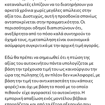
καταναλωτές ελπίζουν να το διατηρήσουν για
αρκετά χρόνια χωρίς μεγάλες απώλειες στην
αξία του. Δυστυχώς, αυτή η προσδοκία σπανίως
ανταποκρίνεται στην πραγματικότητα. Οι
περισσότεροι οδηγοί διαπιστώνουν ότι,
ανεξάρτητα από το πόσο καλά συντηρούν το
όχημά τους, η μεταπώληση είναι οικονομικά
ασύμφορη συγκριτικά με την αρχική τιμή αγοράς.
Εδώ θα πρέπει να σημειωθεί ότι η πτώση της
αξίας του αυτοκινήτου πάντα υπολογίζεται με
βάση την τρέχουσα τιμή του ως καινούργιου την
ώρα της πώλησης (ή, αν πλέον δεν κυκλοφορεί, με
βάση την τιμή του αντικαταστάτη του κάποιες
φορές) και όχι με βάση το ποσό με το οποίο
πιθανόν είχε αγοραστεί το αυτοκίνητο. Η
εμπορική απαξίωση ενός μοντέλου βέβαια
επηρεάζεται και από τα έξτρα αξεσουάρ που