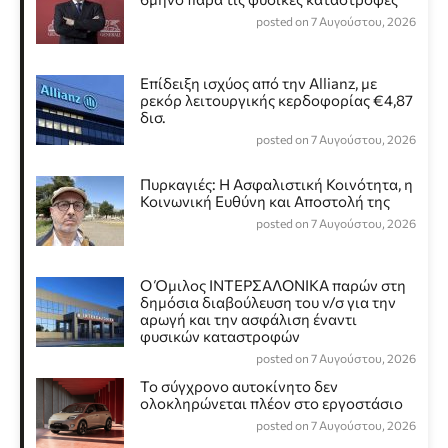
posted on 7 Αυγούστου, 2026
Επίδειξη ισχύος από την Allianz, με
ρεκόρ λειτουργικής κερδοφορίας €4,87
δισ.
posted on 7 Αυγούστου, 2026
Πυρκαγιές: Η Ασφαλιστική Κοινότητα, η
Κοινωνική Ευθύνη και Αποστολή της
posted on 7 Αυγούστου, 2026
Ο Όμιλος ΙΝΤΕΡΣΑΛΟΝΙΚΑ παρών στη
δημόσια διαβούλευση του ν/σ για την
αρωγή και την ασφάλιση έναντι
φυσικών καταστροφών
posted on 7 Αυγούστου, 2026
Το σύγχρονο αυτοκίνητο δεν
ολοκληρώνεται πλέον στο εργοστάσιο
posted on 7 Αυγούστου, 2026