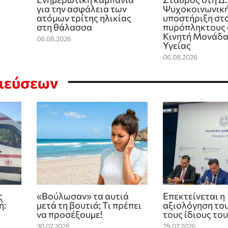
για την ασφάλεια των
Ψυχοκοινωνικ
ατόμων τρίτης ηλικίας
υποστήριξη στ
στη θάλασσα
πυρόπληκτους 
Κινητή Μονάδα
06.08.2026
Υγείας
06.08.2026
σιεύσεων
ς
«Βούλωσαν» τα αυτιά
Επεκτείνεται η
ή:
μετά τη βουτιά; Τι πρέπει
αξιολόγηση το
να προσέξουμε!
τους ίδιους το
30.07.2026
29.07.2026