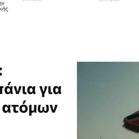
ην
κής