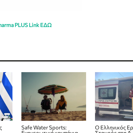
harma PLUS Link ΕΔΩ
ς
Safe Water Sports:
Ο Ελληνικός Ε
Eνημερωτική καμπάνια
Σταυρός στη Δ.