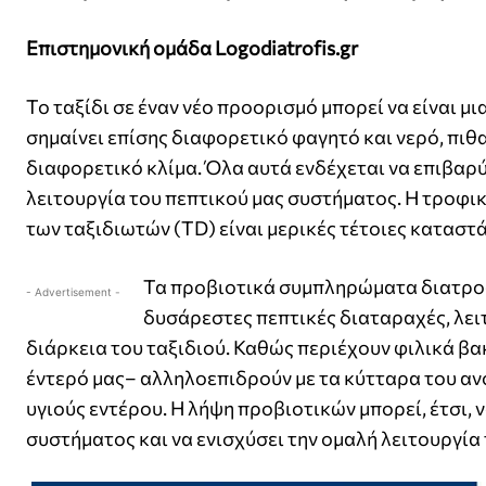
Επιστημονική ομάδα Logodiatrofis.gr
Το ταξίδι σε έναν νέο προορισμό μπορεί να είναι 
σημαίνει επίσης διαφορετικό φαγητό και νερό, πιθ
διαφορετικό κλίμα. Όλα αυτά ενδέχεται να επιβαρ
λειτουργία του πεπτικού μας συστήματος. Η τροφικ
των ταξιδιωτών (TD) είναι μερικές τέτοιες καταστά
Τα προβιοτικά συμπληρώματα διατροφ
- Advertisement -
δυσάρεστες πεπτικές διαταραχές, λει
διάρκεια του ταξιδιού. Καθώς περιέχουν φιλικά β
έντερό μας– αλληλοεπιδρούν με τα κύτταρα του α
υγιούς εντέρου. Η λήψη προβιοτικών μπορεί, έτσι,
συστήματος και να ενισχύσει την ομαλή λειτουργία