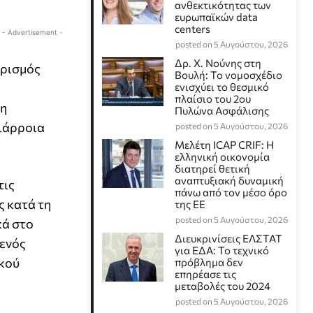
ανθεκτικότητας των
ευρωπαϊκών data
centers
- Advertisement -
posted on 5 Αυγούστου, 2026
Δρ. Χ. Νούνης στη
ορισμός
Βουλή: Το νομοσχέδιο
ενισχύει το θεσμικό
πλαίσιο του 2ου
τη
Πυλώνα Ασφάλισης
διάρροια
posted on 5 Αυγούστου, 2026
Μελέτη ICAP CRIF: Η
ελληνική οικονομία
διατηρεί θετική
αναπτυξιακή δυναμική
τις
πάνω από τον μέσο όρο
ς κατά τη
της ΕΕ
posted on 5 Αυγούστου, 2026
κά στο
Διευκρινίσεις ΕΛΣΤΑΤ
 ενός
για ΕΔΑ: Το τεχνικό
ικού
πρόβλημα δεν
επηρέασε τις
μεταβολές του 2024
posted on 5 Αυγούστου, 2026