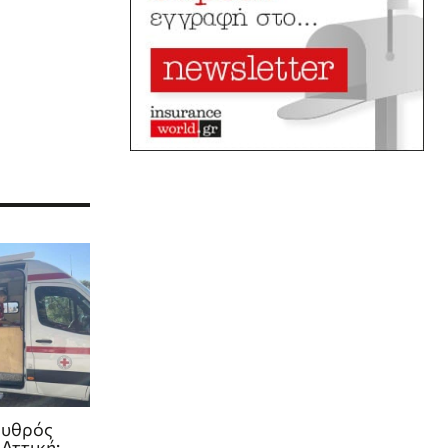
ρυθρός
 Αττική: