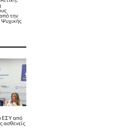
ή
ους
από την
 Ψυχικής
υ ΕΣΥ από
υς ασθενείς