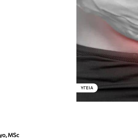
ΥΓΕΊΑ
γο, MSc