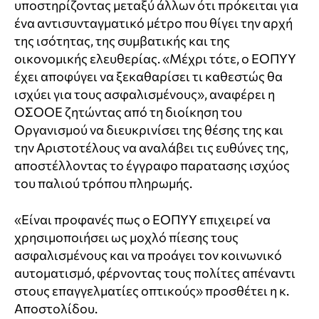
υποστηρίζοντας μεταξύ άλλων ότι πρόκειται για
ένα αντισυνταγματικό μέτρο που θίγει την αρχή
της ισότητας, της συμβατικής και της
οικονομικής ελευθερίας. «Μέχρι τότε, ο ΕΟΠΥΥ
έχει αποφύγει να ξεκαθαρίσει τι καθεστώς θα
ισχύει για τους ασφαλισμένους», αναφέρει η
ΟΣΟΟΕ ζητώντας από τη διοίκηση του
Οργανισμού να διευκρινίσει της θέσης της και
την Αριστοτέλους να αναλάβει τις ευθύνες της,
αποστέλλοντας το έγγραφο παρατασης ισχύος
του παλιού τρόπου πληρωμής.
«Είναι προφανές πως ο ΕΟΠΥΥ επιχειρεί να
χρησιμοποιήσει ως μοχλό πίεσης τους
ασφαλισμένους και να προάγει τον κοινωνικό
αυτοματισμό, φέρνοντας τους πολίτες απέναντι
στους επαγγελματίες οπτικούς» προσθέτει η κ.
Αποστολίδου.