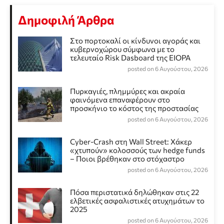
Δημοφιλή Άρθρα
Στο πορτοκαλί οι κίνδυνοι αγοράς και
κυβερνοχώρου σύμφωνα με το
τελευταίο Risk Dasboard της EIOPA
posted on 6 Αυγούστου, 2026
Πυρκαγιές, πλημμύρες και ακραία
φαινόμενα επαναφέρουν στο
προσκήνιο το κόστος της προστασίας
posted on 6 Αυγούστου, 2026
Cyber-Crash στη Wall Street: Χάκερ
«χτυπούν» κολοσσούς των hedge funds
– Ποιοι βρέθηκαν στο στόχαστρο
posted on 6 Αυγούστου, 2026
Πόσα περιστατικά δηλώθηκαν στις 22
ελβετικές ασφαλιστικές ατυχημάτων το
2025
posted on 6 Αυγούστου, 2026