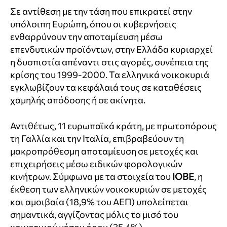
Σε αντίθεση με την τάση που επικρατεί στην
υπόλοιπη Ευρώπη, όπου οι κυβερνήσεις
ενθαρρύνουν την αποταμίευση μέσω
επενδυτικών προϊόντων, στην Ελλάδα κυριαρχεί
η δυσπιστία απέναντι στις αγορές, συνέπεια της
κρίσης του 1999-2000. Τα ελληνικά νοικοκυριά
εγκλωβίζουν τα κεφάλαιά τους σε καταθέσεις
χαμηλής απόδοσης ή σε ακίνητα.
Αντιθέτως, 11 ευρωπαϊκά κράτη, με πρωτοπόρους
τη Γαλλία και την Ιταλία, επιβραβεύουν τη
μακροπρόθεσμη αποταμίευση σε μετοχές και
επιχειρήσεις μέσω ειδικών φορολογικών
κινήτρων. Σύμφωνα με τα στοιχεία του
ΙΟΒΕ
, η
έκθεση των ελληνικών νοικοκυριών σε μετοχές
και αμοιβαία (18,9% του ΑΕΠ) υπολείπεται
σημαντικά, αγγίζοντας μόλις το μισό του