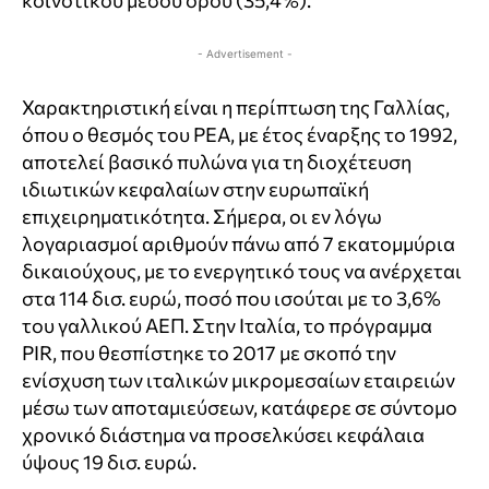
κοινοτικού μέσου όρου (35,4%).
- Advertisement -
Χαρακτηριστική είναι η περίπτωση της Γαλλίας,
όπου ο θεσμός του PEA, με έτος έναρξης το 1992,
αποτελεί βασικό πυλώνα για τη διοχέτευση
ιδιωτικών κεφαλαίων στην ευρωπαϊκή
επιχειρηματικότητα. Σήμερα, οι εν λόγω
λογαριασμοί αριθμούν πάνω από 7 εκατομμύρια
δικαιούχους, με το ενεργητικό τους να ανέρχεται
στα 114 δισ. ευρώ, ποσό που ισούται με το 3,6%
του γαλλικού ΑΕΠ. Στην Ιταλία, το πρόγραμμα
PIR, που θεσπίστηκε το 2017 με σκοπό την
ενίσχυση των ιταλικών μικρομεσαίων εταιρειών
μέσω των αποταμιεύσεων, κατάφερε σε σύντομο
χρονικό διάστημα να προσελκύσει κεφάλαια
ύψους 19 δισ. ευρώ.