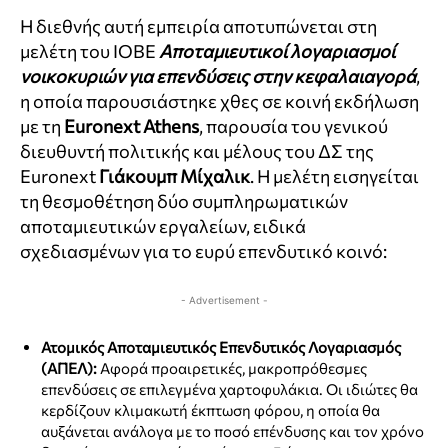
Η διεθνής αυτή εμπειρία αποτυπώνεται στη
μελέτη του ΙΟΒΕ
Αποταμιευτικοί λογαριασμοί
νοικοκυριών για επενδύσεις στην κεφαλαιαγορά
,
η οποία παρουσιάστηκε χθες σε κοινή εκδήλωση
με τη
Euronext Athens
, παρουσία του γενικού
διευθυντή πολιτικής και μέλους του ΔΣ της
Euronext
Γιάκουμπ Μίχαλικ
. Η μελέτη εισηγείται
τη θεσμοθέτηση δύο συμπληρωματικών
αποταμιευτικών εργαλείων, ειδικά
σχεδιασμένων για το ευρύ επενδυτικό κοινό:
- Advertisement -
Ατομικός Αποταμιευτικός Επενδυτικός Λογαριασμός
(ΑΠΕΛ):
Αφορά προαιρετικές, μακροπρόθεσμες
επενδύσεις σε επιλεγμένα χαρτοφυλάκια. Οι ιδιώτες θα
κερδίζουν κλιμακωτή έκπτωση φόρου, η οποία θα
αυξάνεται ανάλογα με το ποσό επένδυσης και τον χρόνο