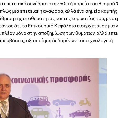
λο επετειακό συνέδριο στην 50ετή πορεία του θεσμού.
πλώς μια επετειακή αναφορά, αλλά ένα σημείο καμπής 
άθμιση της σταθερότητας και της ευρωστίας του, με σ
 τόνισε ότι το Επικουρικό Κεφάλαιο εισέρχεται σε μια 
ι πλέον μόνο στην αποζημίωση των θυμάτων, αλλά επεκ
παρεμβάσεις, αξιοποίηση δεδομένων και τεχνολογική