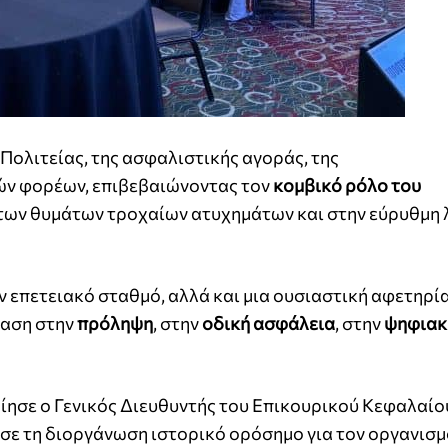
Πολιτείας, της ασφαλιστικής αγοράς, της
ών φορέων, επιβεβαιώνοντας τον
κομβικό ρόλο του
των θυμάτων τροχαίων ατυχημάτων και στην εύρυθμη 
ν επετειακό σταθμό, αλλά και μια ουσιαστική αφετηρί
φαση στην
πρόληψη
, στην
οδική ασφάλεια
,
στην
ψηφιακ
ίησε ο Γενικός Διευθυντής του Επικουρικού Κεφαλαίο
ισε τη διοργάνωση ιστορικό ορόσημο για τον οργανισμ