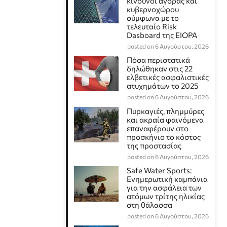
κίνδυνοι αγοράς και
κυβερνοχώρου
σύμφωνα με το
τελευταίο Risk
Dasboard της EIOPA
posted on 6 Αυγούστου, 2026
Πόσα περιστατικά
δηλώθηκαν στις 22
ελβετικές ασφαλιστικές
ατυχημάτων το 2025
posted on 6 Αυγούστου, 2026
Πυρκαγιές, πλημμύρες
και ακραία φαινόμενα
επαναφέρουν στο
προσκήνιο το κόστος
της προστασίας
posted on 6 Αυγούστου, 2026
Safe Water Sports:
Eνημερωτική καμπάνια
για την ασφάλεια των
ατόμων τρίτης ηλικίας
στη θάλασσα
posted on 6 Αυγούστου, 2026