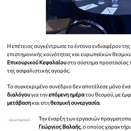
Η επέτειος συγκέντρωσε το έντονο ενδιαφέρον της 
επιστημονικής κοινότητας και ευρωπαϊκών θεσμικ
Επικουρικού Κεφαλαίου
στο σύστημα προστασίας 
της ασφαλιστικής αγοράς.
Το συγκεκριμένο συνέδριο δεν αποτέλεσε μόνο ένα
διαλόγου
για την
επόμενη ημέρα
του θεσμού, με έμ
μετάβαση
και στη
θεσμική συνεργασία
.
Την έναρξη των εργασιών πραγματοπο
- Advertisement -
Γεώργιος Βαλαής
, ο οποίος χαρακτήρ