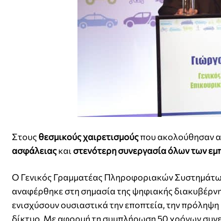
Στους
θεσμικούς χαιρετισμούς
που ακολούθησαν αν
ασφάλειας
και
στενότερη συνεργασία όλων των ε
Ο Γενικός Γραμματέας Πληροφοριακών Συστημάτω
αναφέρθηκε στη σημασία της ψηφιακής διακυβέρνη
ενισχύσουν ουσιαστικά την εποπτεία, την πρόληψη
δίκτυο. Με αφορμή τη συμπλήρωση 50 χρόνων συνε