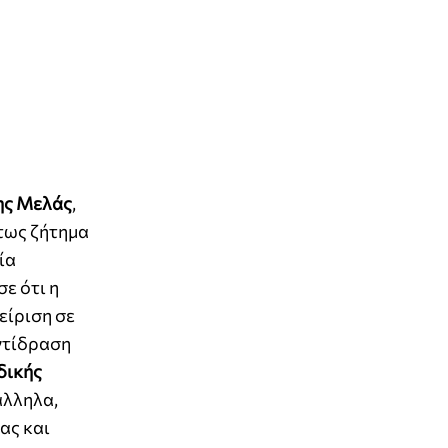
ης Μελάς
,
στως ζήτημα
ία
ε ότι η
είριση σε
ντίδραση
δικής
άλληλα,
ας και