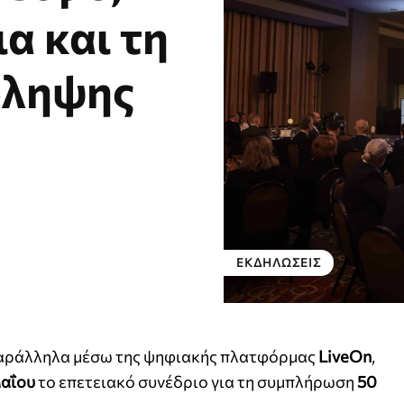
α και τη
όληψης
ΕΚΔΗΛΏΣΕΙΣ
αράλληλα μέσω της ψηφιακής πλατφόρμας
LiveOn
,
Μαΐου
το επετειακό συνέδριο για τη συμπλήρωση
50