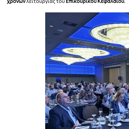
χρόνων
λειτουργίας του
Επικουρικού Κεφαλαίου
.