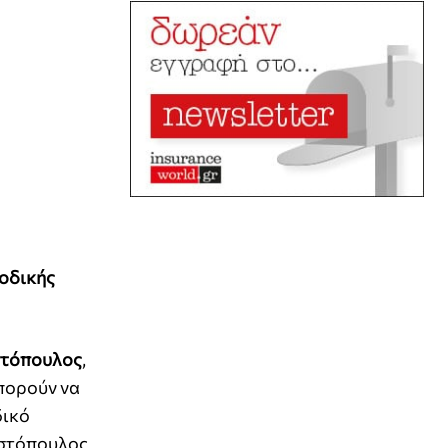
 οδικής
στόπουλος
,
πορούν να
δικό
ωστόπουλος