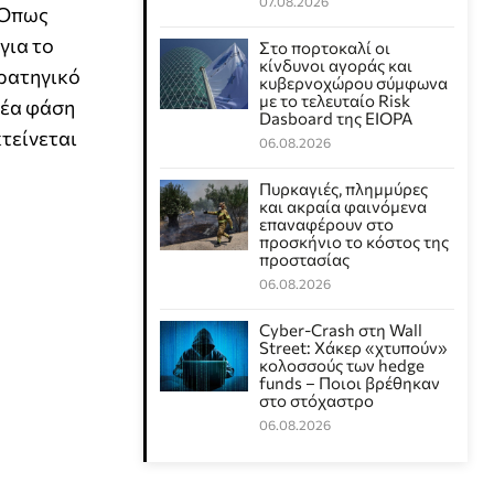
07.08.2026
 Όπως
για το
Στο πορτοκαλί οι
κίνδυνοι αγοράς και
τρατηγικό
κυβερνοχώρου σύμφωνα
με το τελευταίο Risk
νέα φάση
Dasboard της EIOPA
τείνεται
06.08.2026
Πυρκαγιές, πλημμύρες
και ακραία φαινόμενα
επαναφέρουν στο
προσκήνιο το κόστος της
προστασίας
06.08.2026
Cyber-Crash στη Wall
Street: Χάκερ «χτυπούν»
κολοσσούς των hedge
funds – Ποιοι βρέθηκαν
στο στόχαστρο
06.08.2026