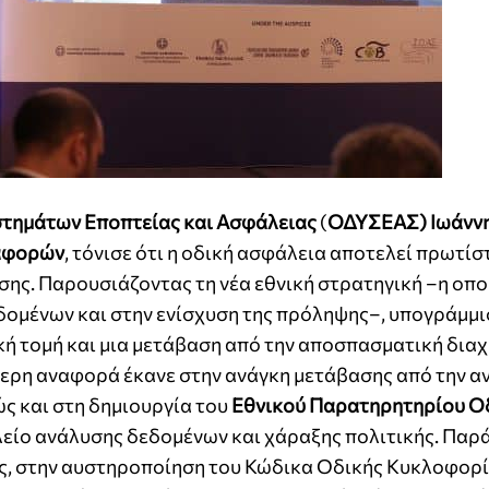
στημάτων Εποπτείας και Ασφάλειας
(
ΟΔΥΣΕΑΣ)
Ιωάνν
αφορών
, τόνισε ότι η οδική ασφάλεια αποτελεί πρωτί
ισης. Παρουσιάζοντας τη νέα εθνική στρατηγική –η οπο
δομένων και στην ενίσχυση της πρόληψης–, υπογράμμισ
κή τομή και μια μετάβαση από την αποσπασματική διαχ
ίτερη αναφορά έκανε στην ανάγκη μετάβασης από την α
ς και στη δημιουργία του
Εθνικού Παρατηρητηρίου Ο
αλείο ανάλυσης δεδομένων και χάραξης πολιτικής. Παρ
ς, στην αυστηροποίηση του Κώδικα Οδικής Κυκλοφορί