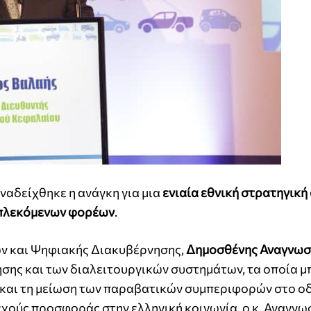
αδείχθηκε η ανάγκη για μια
ενιαία εθνική στρατηγική
μπλεκόμενων φορέων
.
ν και Ψηφιακής Διακυβέρνησης,
Δημοσθένης Αναγνω
σης και των διαλειτουργικών συστημάτων, τα οποία μ
 και τη μείωση των παραβατικών συμπεριφορών στο ο
χούς προσφοράς στην ελληνική κοινωνία, ο κ. Αναγν