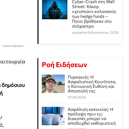
Cyber-Crash στη Wall
Street: Χάκερ
«χτυπούν» κολοσσούς
των hedge funds –
Ποιοι βρέθηκαν στο
στόχαστρο
posted on 6 Αυγούστου, 2026
- Advertisement -
λειτουργία
Ροή Ειδήσεων
Πυρκαγιές: Η
Ασφαλιστική Κοινότητα,
α
δημόσιου
η Κοινωνική Ευθύνη και
Αποστολή της
ή
07.08.2026
Ασφάλιση κατοικίας: Η
πρόληψη πριν τις
υ
διακοπές μπορεί να
αποδειχθεί καθοριστική
ό,