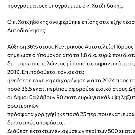
προγράμματος» υπογράμμισε ο κ. Χατζηδάκης.
Ο κ. Χατζηδάκης αναφέρθηκε επίσης στις εξής τέσ
Αυτοδιοίκησης:
Αύξηση 36% στους Κεντρικούς Αυτοτελείς Πόρους 
σημείωσε ο Υπουργός από τα 1,8 δισ. ευρώ που δια
δισ. ευρώ αποτελώντας μία από τις σημαντικότερες
2019. Επιπρόσθετα, τόνισε ότι:
η νεότερη τακτική επιχορήγηση για το 2024 προς το
ποσό 36,5 εκατ. περίπου αφορούσε ειδικά στους Δή
οι Δήμοι θα λάβουν 90 εκατ. ευρώ για κάλυψη ληξ
Εσωτερικών,
πρόσφατα χορηγήθηκε ποσό 25 περίπου εκατ. ευρώ
δικαστικές αποφάσεις.
Διάθεση έκτακτων ενισχύσεων περί των 500 εκατ. ε