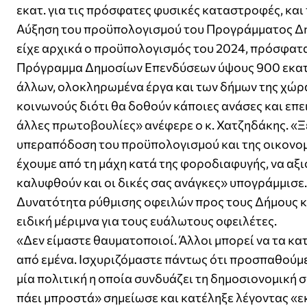
εκατ. για τις πρόσφατες φυσικές καταστροφές, και 
Αύξηση του προϋπολογισμού του Προγράμματος Δ
είχε αρχικά ο προϋπολογισμός του 2024, πρόσφατ
Πρόγραμμα Δημοσίων Επενδύσεων ύψους 900 εκατ. 
άλλων, ολοκληρωμένα έργα και των δήμων της χώρ
κοινωνούς διότι θα δοθούν κάποιες ανάσες και επε
άλλες πρωτοβουλίες» ανέφερε ο κ. Χατζηδάκης. «Ξέ
υπεραπόδοση του προϋπολογισμού και της οικονομί
έχουμε από τη μάχη κατά της φοροδιαφυγής, να αξ
καλυφθούν και οι δικές σας ανάγκες» υπογράμμισε.
Δυνατότητα ρύθμισης οφειλών προς τους Δήμους κα
ειδική μέριμνα για τους ευάλωτους οφειλέτες.
«Δεν είμαστε θαυματοποιοί. Άλλοι μπορεί να τα κ
από εμένα. Ισχυριζόμαστε πάντως ότι προσπαθούμε
μία πολιτική η οποία συνδυάζει τη δημοσιονομική 
πάει μπροστά» σημείωσε και κατέληξε λέγοντας «εκ