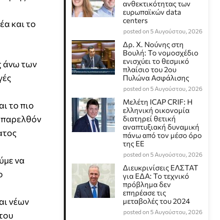
ανθεκτικότητας των
ευρωπαϊκών data
centers
έα και το
posted on 5 Αυγούστου, 2026
Δρ. Χ. Νούνης στη
Βουλή: Το νομοσχέδιο
ενισχύει το θεσμικό
ς άνω των
πλαίσιο του 2ου
γές
Πυλώνα Ασφάλισης
posted on 5 Αυγούστου, 2026
Μελέτη ICAP CRIF: Η
ι το πιο
ελληνική οικονομία
ο παρελθόν
διατηρεί θετική
αναπτυξιακή δυναμική
ατος
πάνω από τον μέσο όρο
της ΕΕ
posted on 5 Αυγούστου, 2026
ύμε να
Διευκρινίσεις ΕΛΣΤΑΤ
ο
για ΕΔΑ: Το τεχνικό
πρόβλημα δεν
επηρέασε τις
αι νέων
μεταβολές του 2024
posted on 5 Αυγούστου, 2026
 του