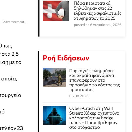
Πόσα περιστατικά
δηλώθηκαν στις 22
ελβετικές ασφαλιστικές
ατυχημάτων το 2025
- Advertisement -
posted on 6 Αυγούστου, 2026
 Όπως
 στα 2,5
Ροή Ειδήσεων
ιση με το
Πυρκαγιές, πλημμύρες
και ακραία φαινόμενα
 οποία,
επαναφέρουν στο
προσκήνιο το κόστος της
προστασίας
Υπουργείο
06.08.2026
Cyber-Crash στη Wall
πό
Street: Χάκερ «χτυπούν»
κολοσσούς των hedge
funds – Ποιοι βρέθηκαν
στο στόχαστρο
ιπλέον 23