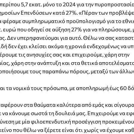
περίπου 5,7 εκατ. μόνο το 2024 για την πυροπροστασία
ημοσίων Επενδύσεων κατά 27%. «Πέραν των προβλέψ
α φέραμε συμπληρωματικό προϋπολογισμό για το εθνι
ευρώ που οδηγεί σε αύξηση 27% για να πληρώσουμε, 
ας. Δεν υπερηφανεύομαι για αυτό. Θέλω να σας κατασ
ιδή δεν έχει κλείσει ακόμα η χρονιά ενδεχομένως να υ
ρουμε τις ανησυχίες σας και επιχειρούμε, χάρη στην
ας, χάρη στην ανάπτυξη και στα θετικά αποτελέσματ
ιοποιήσουμε τους παραπάνω πόρους, μεταξύ των άλλων,
ι τα νομικά τους πρόσωπα, με αποπληρωμή έως 60 δό
αταφέρουν στα θαύματα καλύτερα από εμάς και σίγουρ
 να κάνουμε σωστά τη δουλειά μας. Επιχειρούμε να 
σύνεση με μία φιλοεπενδυτική προσέγγιση προκειμένου
είνο που θέλω να ξέρετε είναι ότι χωρίς να έχουμε κ