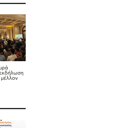
χυρά
 εκδήλωση
ο μέλλον