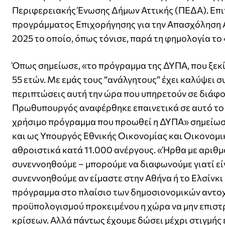
Περιφερειακής Ένωσης Δήμων Αττικής (ΠΕΔΑ). Επι
προγράμματος Επιχορήγησης για την Απασχόληση Αν
2025 το οποίο, όπως τόνισε, παρά τη φημολογία το «
Όπως σημείωσε, «το πρόγραμμα της ΔΥΠΑ, που ξεκίν
55 ετών. Με εμάς τους “ανάλγητους” έχει καλύψει 
περιπτώσεις αυτή την ώρα που υπηρετούν σε διάφο
Πρωθυπουργός αναφέρθηκε επαινετικά σε αυτό το π
χρήσιμο πρόγραμμα που προωθεί η ΔΥΠΑ» σημείωσ
και ως Υπουργός Εθνικής Οικονομίας και Οικονομ
αθροιστικά κατά 11.000 ανέργους. «Ήρθα με αριθμο
συνεννοηθούμε – μπορούμε να διαφωνούμε γιατί είν
συνεννοηθούμε αν είμαστε στην Αθήνα ή το Ελσίνκι
πρόγραμμα στο πλαίσιο των δημοσιονομικών αντο
προϋπολογισμού προκειμένου η χώρα να μην επιστ
κρίσεων. Αλλά πάντως έχουμε δώσει μέχρι στιγμής έ