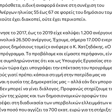
πρόσθετα, ειδική αναφορά έκανε στη συνέχιση του
έργων ηλικίας 55 έως 67 σε φορείς του δημόσιου τομ
ούτε έχει διακοπεί, ούτε έχει περικοπεί».
ησε το 2017, έως το 2019 είχε καλύψει 1.200 ανέργου
συνολικά 26.500 ανέργους. Έχουμε, σήμερα 17.000 ενερ
ρους δημόσιους τομείς» ανέφερε ο Κ. Χατζηδάκης. «Ο
ρόγραμμα. Το προβάλαμε και είμαστε περήφανοι, είνα
ε συμπληρώνοντας ότι και ως Υπουργός Εργασίας στ
ικών τώρα έχει υπογράψει την επέκταση του προγράμμ
ύς γιατί πρέπει κάποια στιγμή στην πατρίδα μας να
αι η ουσία της Δημοκρατίας μας – αλλά εάν δεν μπορο
 δεν μπορεί να γίνει διάλογος. Προφανώς στηρίζουμε τ
χών της χώρας και των δημοσιονομικών οροφών του
ρέψει στη διαδικασία των υπερβολικών ελλειμμάτων κ
να ποσό που αγγίζει τα 700 εκατ. ευρώ για τη στήριξη