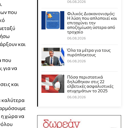
06.08.2026
.
εων που
Φιλικός Διακανονισμός:
Η λύση που απλοποιεί και
κό
επιταχύνει την
αποζημίωση ύστερα από
μεταξύ
τροχαίο
τήσω
06.08.2026
πάρξουν και
Όλα τα μέτρα για τους
πυρόπληκτους
α που
06.08.2026
 για να
Πόσα περιστατικά
δηλώθηκαν στις 22
σεις και
ελβετικές ασφαλιστικές
ατυχημάτων το 2025
06.08.2026
α καλύτερα
εφαρμόσουμε
 η χώρα να
αθόλου