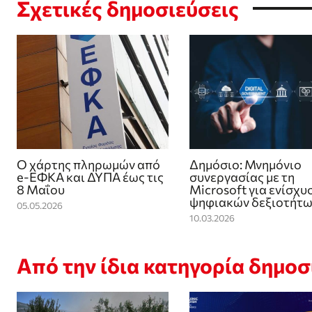
Σχετικές δημοσιεύσεις
Ο χάρτης πληρωμών από
Δημόσιο: Μνημόνιο
e-ΕΦΚΑ και ΔΥΠΑ έως τις
συνεργασίας με τη
8 Μαΐου
Microsoft για ενίσχυ
ψηφιακών δεξιοτήτ
05.05.2026
10.03.2026
Από την ίδια κατηγορία δημο