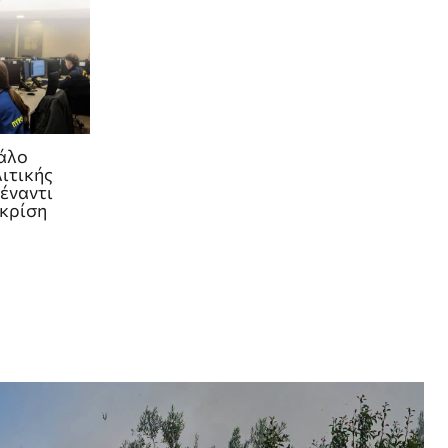
γάλο
ιτικής
έναντι
 κρίση