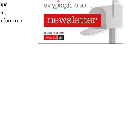
ύμε
ση,
 είμαστε η