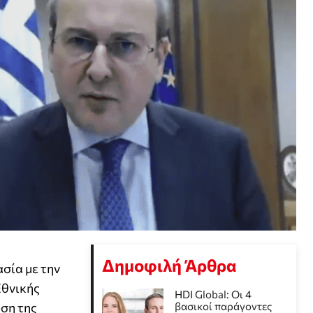
Δημοφιλή Άρθρα
σία με την
Εθνικής
HDI Global: Οι 4
ση της
βασικοί παράγοντες