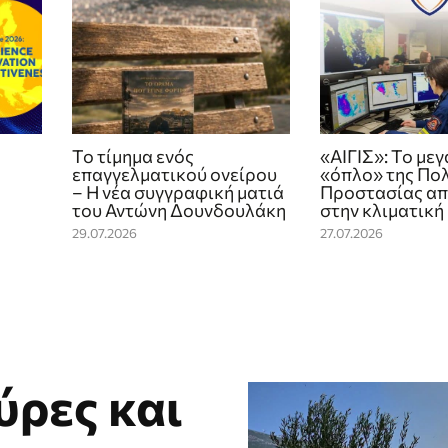
Το τίμημα ενός
«ΑΙΓΙΣ»: Το με
επαγγελματικού ονείρου
«όπλο» της Πολ
– Η νέα συγγραφική ματιά
Προστασίας απ
του Αντώνη Δουνδουλάκη
στην κλιματική
29.07.2026
27.07.2026