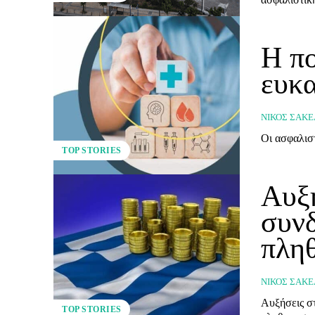
Η πο
ευκα
ΝΊΚΟΣ ΣΑΚΕ
TOP STORIES
Αυξή
συνδ
πλη
ΝΊΚΟΣ ΣΑΚΕ
Αυξήσεις στ
TOP STORIES