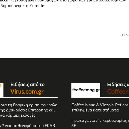
δημιούργησε η Eurolife
Σελί
Ειδήσεις από το
Ειδήσεις 
Virus.com.gr
Coffeem
 για τη θεσμική κρίση, τον ρόλο
Coffee Island & Viozois: Pet co
ής Διοικούσας Επιτροπής και
επιλεγμένα καταστήματα
για νόμιμες εκλογές
Πρωταγωνιστής κερδοφορίας η
 7 νέα ασθενοφόρα του ΕΚΑΒ
3E