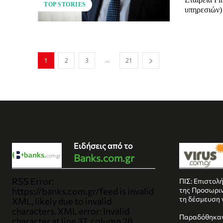
TOP STORIES
υπηρεσιών) 
...
1
2
3
21
Ειδήσεις από το
Banks.com.gr
RSS Error:
ΠΙΣ: Επιστολή
https://banks.com.gr/feed is invalid
της Προσωριν
τη δέσμευση 
XML, likely due to invalid
characters. XML error: Invalid
Παραδόθηκαν
character at line 37, column 28