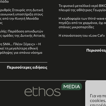
Ελλάδα
Το φυσικό μεταλλικό νερό ΒΙΚ
Ερυθρός Σταυρός στη Δυτική
πλευρό της αθλήτριας Γεωργί
κοινωνική υποστήριξη στους
ς από την Κινητή Μονάδα
Η κερδοφορία των third-wave r
ας
πηγάζει από τα χαρμάνια, όχι α
σπάνιες μικροπαρτίδες
υλής: Παράδοση απινιδωτών
ές ομάδες της Δυτικής Αττικής
Η επανάσταση του «Low Caf»
τη SMA… Πλέον Ξέρεις» – Η
ιεί τη μεγαλύτερη εθνική
Περισσότερ
ρόληψης για σπάνιο νόσημα
Περισσότερες ειδήσεις
Για να 
cookies
επιτρέψ