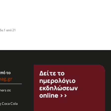
δα 1 από 21
από το
ag.gr
rners σε
 Coca Cola