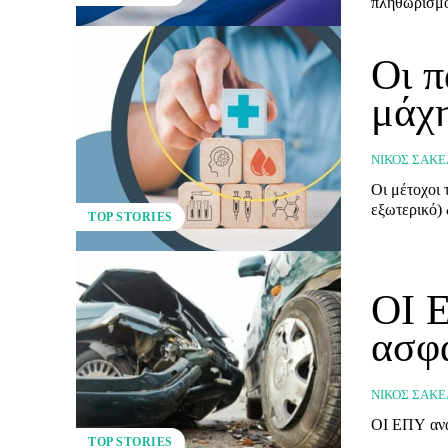
πληθωρισμού
Οι π
μάχη
ΝΊΚΟΣ ΣΑΚΕ
Oι μέτοχοι 
εξωτερικό) 
TOP STORIES
ΟΙ 
ασφά
ΝΊΚΟΣ ΣΑΚΕ
ΟΙ ΕΠΥ ανα
TOP STORIES