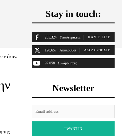
Stay in touch:
η
255,324
Υποστηρικτές
ΚΆΝΤΕ LIKE
128,657
Ακόλουθοι
ΑΚΟΛΟΥΘΉΣΤΕ
δεν έκανε
97,058
Συνδρομητές
ΓΊΝΕΤΕ ΣΥΝΔΡΟΜΗΤΉΣ
ην
Newsletter
I WANT IN
η της