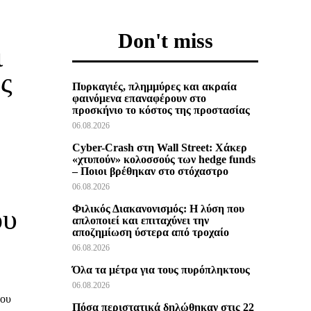
Don't miss
ι
ς
Πυρκαγιές, πλημμύρες και ακραία
φαινόμενα επαναφέρουν στο
προσκήνιο το κόστος της προστασίας
06.08.2026
Cyber-Crash στη Wall Street: Χάκερ
«χτυπούν» κολοσσούς των hedge funds
– Ποιοι βρέθηκαν στο στόχαστρο
06.08.2026
Φιλικός Διακανονισμός: Η λύση που
ου
απλοποιεί και επιταχύνει την
αποζημίωση ύστερα από τροχαίο
06.08.2026
Όλα τα μέτρα για τους πυρόπληκτους
06.08.2026
του
Πόσα περιστατικά δηλώθηκαν στις 22