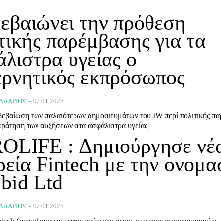
εβαιώνει την πρόθεση
τικής παρέμβασης για τα
λιστρα υγείας ο
ερνητικός εκπρόσωπος
ΛΛΑΡΊΟΥ
-
07.01.2025
βεβαίωση των παλαιότερων δημοσιευμάτων του IW περί πολιτικής π
γκράτηση των αυξήσεων στα ασφάλιστρα υγείας
OLIFE : Δημιούργησε νέ
ρεία Fintech με την ονομα
bid Ltd
ΛΛΑΡΊΟΥ
-
07.01.2025
intech (τεχνολογικών εφαρμογών στο χώρο των χρηματοοικονομικών