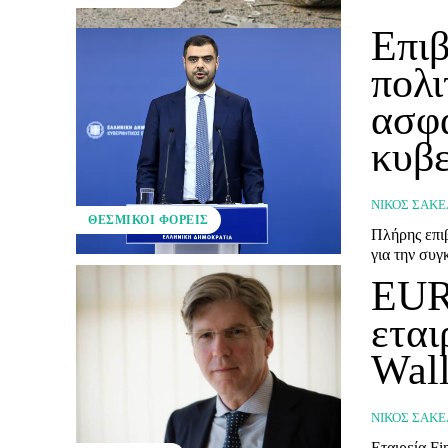
Επιβ
πολι
ασφά
κυβ
ΝΊΚΟΣ ΣΑΚΕ
ΘΕΣΜΙΚΟΊ ΦΟΡΕΊΣ
Πλήρης επι
για την συ
ΕUR
εται
Wall
ΝΊΚΟΣ ΣΑΚΕ
Eταιρεία F