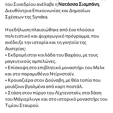
του Συνεδρίου ανέλαβε η
Νατάσσα Σιαμπάνη
,
Διευθύντρια Επικοινωνίας και Δημοσίων
Σχέσεων της Syndea.
Η εκδήλωση πλαισιώθηκε από ένα πλούσιο
πολιτιστικό και ψυχαγωγικό πρόγραμμα, που
ανέδειξε την ιστορία και τη γοητεία της
Αυστρίας:
• Εκδρομή στην κοιλάδα του Βαχάου, με τους
μαγευτικούς αμπελώνες.
• Επίσκεψη στο επιβλητικό μοναστήρι του Μελκ
και στο παραμυθένιο Ντίρνσταϊν.
• Κρουαζιέρα στον Δούναβη, με θέα τοπία που
μοιάζουν βγαλμένα από καρτ ποστάλ.
• Στάση στον πύργο του Λίχτενσταϊν, στα δάση
του Μάγιερλινγκ και στο ιστορικό μοναστήρι του
Τιμίου Σταυρού.