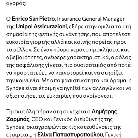
αγοράς:
Ο
Enrico San Pietro
, Insurance General Manager
της
Unipol Assicurazioni
, εξήρε στην ομιλία του τη
σημασία της φετινής συνάντησης, που αποτέλεσε
ευκαιρία γιορτής αλλά και κοινής πορείας προς
το μέλλον. Σε έναν κόσμο γεμάτο προκλήσεις και
αβεβαιότητες, ανέφερε χαρακτηριστικά, ο ρόλος
της ασφάλισης γίνεται πιο ουσιαστικός από ποτέ:
να προστατεύει, να καινοτομεί και να στηρίζει
την κοινωνία. Με αποφασιστικότητα και όραμα, η
Syndea είναι έτοιμη να ηγηθεί των αλλαγών και να
αξιοποιήσει τις ευκαιρίες που ανοίγονται.
Τη σκυτάλη πήραν στη συνέχεια ο
Δημήτρης
Ζορμπάς
, CEO και Γενικός Διευθυντής της
Syndea, σκιαγραφώντας τις κατευθύνσεις της
εταιρείας, η
Ελίνα Παπασπυροπούλου
, Γενική