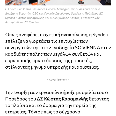
Ο Enrico San Pietro, Insurance General Manager Unipol Assicurazioni, ο
Δημήτρης Ζορμπάς, CEO και Γενικός Διευθυντής Syndea, ο Πρόεδρος ΔΣ
Syndea Κώστας Καραμανλής και ο Αλέξανδρος Κοντός, Εκτελεστικός
Αντιπρόεδρος ΔΣ Syndea
Όπως αναφέρει η σχετική ανακοίνωση, η Syndea
επέλεξε να γιορτάσει τις επιτυχίες των
συνεργατών της στο ξενοδοχείο SO VIENNA στην
καρδιά της πόλης των μεγάλων συνθετών και
ευρωπαϊκής πρωτεύουσας της μουσικής,
στέλνοντας μήνυμα υπεροχής και αριστείας.
- Advertisement -
Την έναρξη των εργασιών κήρυξε με ομιλία του ο
Πρόεδρος του ΔΣ
Κώστας Καραμανλής
θέτοντας
το πλαίσιο και το όραμα για την πορεία της
εταιρείας. Τόνισε πως το σύγχρονο