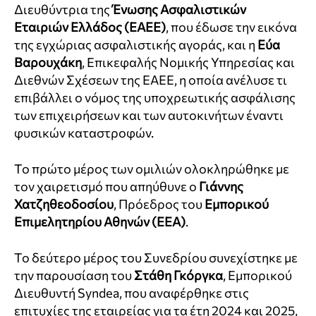
Διευθύντρια της
Ένωσης Ασφαλιστικών
Εταιριών Ελλάδος (ΕΑΕΕ)
, που έδωσε την εικόνα
της εγχώριας ασφαλιστικής αγοράς, και η
Εύα
Βαρουχάκη
, Επικεφαλής Νομικής Υπηρεσίας και
Διεθνών Σχέσεων της ΕΑΕΕ, η οποία ανέλυσε τι
επιβάλλει ο νόμος της υποχρεωτικής ασφάλισης
των επιχειρήσεων και των αυτοκινήτων έναντι
φυσικών καταστροφών.
Το πρώτο μέρος των ομιλιών ολοκληρώθηκε με
τον χαιρετισμό που απηύθυνε ο
Γιάννης
Χατζηθεοδοσίου
, Πρόεδρος του
Εμπορικού
Επιμελητηρίου Αθηνών (ΕΕΑ)
.
Το δεύτερο μέρος του Συνεδρίου συνεχίστηκε με
την παρουσίαση του
Στάθη Γκόργκα
, Εμπορικού
Διευθυντή Syndea, που αναφέρθηκε στις
επιτυχίες της εταιρείας για τα έτη 2024 και 2025,