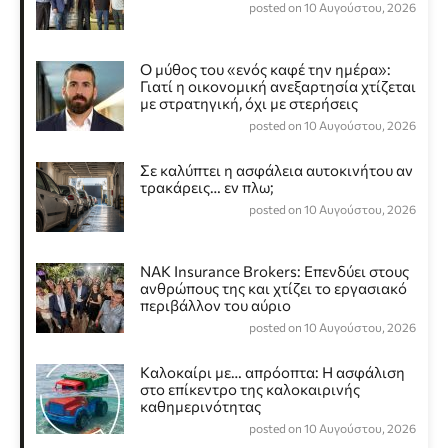
posted on 10 Αυγούστου, 2026
Ο μύθος του «ενός καφέ την ημέρα»:
Γιατί η οικονομική ανεξαρτησία χτίζεται
με στρατηγική, όχι με στερήσεις
posted on 10 Αυγούστου, 2026
Σε καλύπτει η ασφάλεια αυτοκινήτου αν
τρακάρεις… εν πλω;
posted on 10 Αυγούστου, 2026
NAK Insurance Brokers: Επενδύει στους
ανθρώπους της και χτίζει το εργασιακό
περιβάλλον του αύριο
posted on 10 Αυγούστου, 2026
Καλοκαίρι με… απρόοπτα: Η ασφάλιση
στο επίκεντρο της καλοκαιρινής
καθημερινότητας
posted on 10 Αυγούστου, 2026