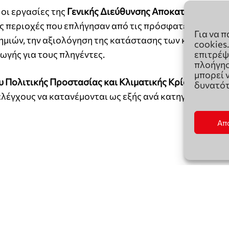
Για να 
cookies
επιτρέψ
πλοήγησ
μπορεί 
δυνατότ
Απ