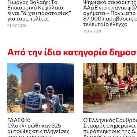
Γιώργος Βαλαής: Το
Ψηφιακό σαφάρι της
Επικουρικό Κεφάλαιο
ΑΑΔΕ για τα ανασφά
είναι “δίχτυ προστασίας”
οχήματα – Πάνω από
για τους πολίτες
87.000 παραβάσεις 
τελευταίο έλεγχο
21.07.2026
15.07.2026
Από την ίδια κατηγορία δημο
ΓΔΑΕΦΚ:
Ο Ελληνικός Ερυθρό
Ολοκληρώθηκαν 325
Σταυρός ενημερώνει
αυτοψίες στις πληγείσες
πυρόπληκτους της Δ.
από τις πυρκαγιές
Αττικής για τα μέτρα