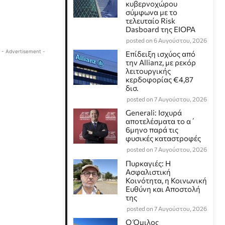
κυβερνοχώρου
σύμφωνα με το
τελευταίο Risk
Dasboard της EIOPA
posted on 6 Αυγούστου, 2026
- Advertisement -
Επίδειξη ισχύος από
την Allianz, με ρεκόρ
λειτουργικής
κερδοφορίας €4,87
δισ.
posted on 7 Αυγούστου, 2026
Generali: Ισχυρά
αποτελέσματα το α΄
6μηνο παρά τις
φυσικές καταστροφές
posted on 7 Αυγούστου, 2026
Πυρκαγιές: Η
Ασφαλιστική
Κοινότητα, η Κοινωνική
Ευθύνη και Αποστολή
της
posted on 7 Αυγούστου, 2026
Ο Όμιλος