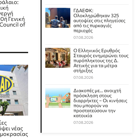
φάλαιο:
ική
ΓΔΑΕΦΚ:
νεργή
Ολοκληρώθηκαν 325
0ή Γενική
αυτοψίες στις πληγείσες
Council of
από τις πυρκαγιές
περιοχές
07.08.2026
Ο Ελληνικός Ερυθρός
Σταυρός ενημερώνει τους
πυρόπληκτους της Δ.
Αττικής για τα μέτρα
στήριξης
07.08.2026
Διακοπές με… ανοιχτή
πρόσκληση στους
διαρρήκτες – Οι κινήσεις
που μπορούν να
προστατεύσουν την
κατοικία
ίες
07.08.2026
όψει νέας
ρμοκρασίας