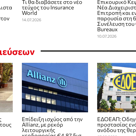
Τι θα διαβάσετε στο νέο
Επικουρικό Κε
λιστα
τεύχος του Insurance
Νέα Διαχειριστ
World
Επιτροπή και ε
στον
παρουσία στη 6
14.07.2026
Συνέλευση του 
Bureaux
10.07.2026
σιεύσεων
ς
Επίδειξη ισχύος από την
ΕΔΟΕΑΠ: Οδηγ
 τους
Allianz, με ρεκόρ
προστασίας εν
λειτουργικής
ανόδου της θε
κερδοφορίας €4,87 δισ.