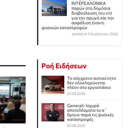
ΙΝΤΕΡΣΑΛΟΝΙΚΑ
παρών στη δημόσια
διαβούλευση του ν/σ
για την αρωγή και την
ασφάλιση έναντι
φυσικών καταστροφών
posted on 7 Αυγούστου, 2026
Ροή Ειδήσεων
Το σύγχρονο αυτοκίνητο
δεν ολοκληρώνεται
πλέον στο εργοστάσιο
07.08.2026
Generali: Ισχυρά
αποτελέσματα το α΄
6μηνο παρά τις φυσικές
καταστροφές
07.08.2026