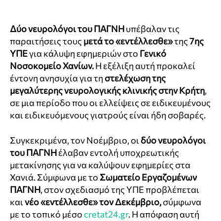
Δύο νευρολόγοι του ΠΑΓΝΗ
υπέβαλαν τις
παραιτήσεις τους
μετά το «εντέλλεσθε»
της
7ης
ΥΠΕ
για κάλυψη εφημεριών στο
Γενικό
Νοσοκομείο Χανίων.
Η εξέλιξη αυτή προκαλεί
έντονη ανησυχία για τη
στελέχωση της
μεγαλύτερης νευρολογικής κλινικής στην Κρήτη
,
σε μια περίοδο που οι ελλείψεις σε ειδικευμένους
και ειδικευόμενους γιατρούς είναι ήδη σοβαρές.
Συγκεκριμένα, τον Νοέμβριο, οι
δύο νευρολόγοι
του ΠΑΓΝΗ
έλαβαν εντολή υποχρεωτικής
μετακίνησης για να καλύψουν εφημερίες στα
Χανιά. Σύμφωνα με το
Σωματείο Εργαζομένων
ΠΑΓΝΗ
, στον σχεδιασμό της ΥΠΕ προβλέπεται
και
νέο «εντέλλεσθε» τον Δεκέμβριο,
σύμφωνα
με το τοπικό μέσο
cretat24.gr
. Η απόφαση αυτή