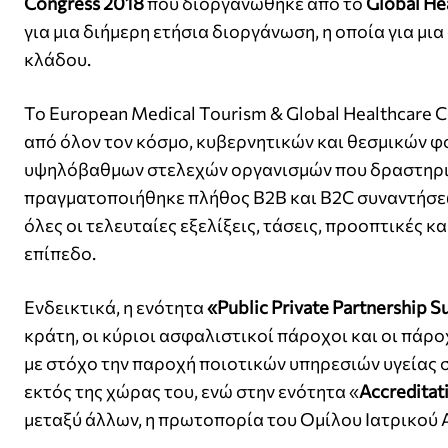
Congress
2018
που διοργανώθηκε από το
Global He
για μια διήμερη ετήσια διοργάνωση, η οποία για μ
κλάδου.
Το European Medical Tourism & Global Healthcare
από όλον τον κόσμο, κυβερνητικών και θεσμικών φ
υψηλόβαθμων στελεχών οργανισμών που δραστηριο
πραγματοποιήθηκε πλήθος B2B και Β2C συναντήσεω
όλες οι τελευταίες εξελίξεις, τάσεις, προοπτικές 
επίπεδο.
Ενδεικτικά, η ενότητα
«Public Private Partnership 
κράτη, οι κύριοι ασφαλιστικοί πάροχοι και οι πάρ
με στόχο την παροχή ποιοτικών υπηρεσιών υγείας 
εκτός της χώρας του, ενώ στην ενότητα «
Accreditati
μεταξύ άλλων, η πρωτοπορία του Ομίλου Ιατρικού 