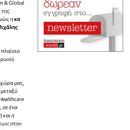
m & Global
 της
νών, η
κα
Μιχάλης
 πλαίσιο
τρικού
 χώρα μας,
 μεταξύ
Healthcare
 σε ένα
 και η
εων: στην