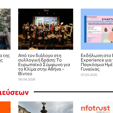
α της
Από τον διάλογο στη
Εκδήλωση στο 
ής
συλλογική δράση: Το
Experience για 
Ευρωπαϊκό Σύμφωνο για
Παγκόσμια Ημέ
το Κλίμα στην Αθήνα –
Γυναίκας
Βίντεο
07.03.2026
06.04.2026
σιεύσεων