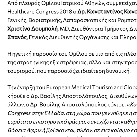
Από πλευράς Ομίλου Ιατρικού Αθηνών, συμμετείχαν 
Healthcare Congress 2018 ο
Δρ. Κωνσταντίνος Κωνσ
Γενικής, Βαριατρικής, Λαπαροσκοπικής και Ρομποτ
Χριστίνα Δουμπαλή
, MD, Διευθύντρια Τμήματος Δι
Σπανός
, Γενικός Διευθυντής Οργάνωσης και Πληρο
Η ηγετική παρουσία του Ομίλου σε μια από τις πλέ
της στρατηγικής εξωστρέφειας, αλλά και στην προσ
τουρισμού, που παρουσιάζει ιδιαίτερη δυναμική.
Την έναρξη του European Medical Tourism and Globa
κήρυξε ο Δρ. Βασίλης Αποστολόπουλος, Διευθύνων 
άλλων, ο Δρ. Βασίλης Αποστολόπουλος τόνισε:
«Κα
Congress στην Ελλάδα, στη χώρα που γεννήθηκε η σύ
ευρύτατο επιστημονικό φάσμα, συνεχίζονται καθημε
Βόρεια Αφρική βρίσκονται, πλέον, σε ένα κρίσιμο