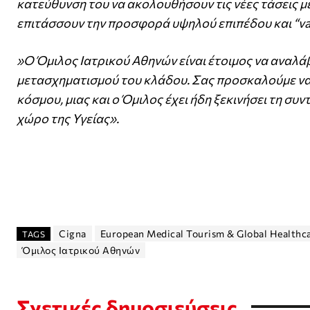
κατεύθυνση του να ακολουθήσουν τις νέες τάσεις μ
επιτάσσουν την προσφορά υψηλού επιπέδου και “val
»
Ο Όμιλος Ιατρικού Αθηνών είναι έτοιμος να αναλά
μετασχηματισμού του κλάδου. Σας προσκαλούμε να π
κόσμου, μιας και ο Όμιλος έχει ήδη ξεκινήσει τη συ
χώρο της Υγείας».
Cigna
European Medical Tourism & Global Healthc
TAGS
Όμιλος Ιατρικού Αθηνών
Σχετικές δημοσιεύσεις