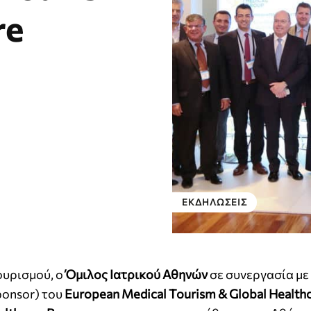
re
ΕΚΔΗΛΏΣΕΙΣ
ουρισμού, ο
Όμιλος Ιατρικού Αθηνών
σε συνεργασία με
ponsor) του
European Medical Tourism
&
Global Health