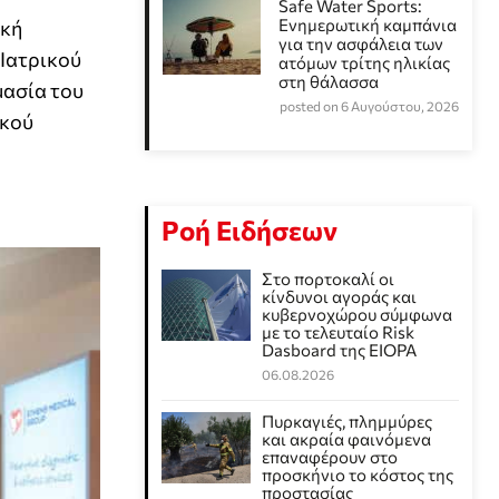
Safe Water Sports:
Eνημερωτική καμπάνια
ακή
για την ασφάλεια των
 Ιατρικού
ατόμων τρίτης ηλικίας
στη θάλασσα
μασία του
posted on 6 Αυγούστου, 2026
ικού
Ροή Ειδήσεων
Στο πορτοκαλί οι
κίνδυνοι αγοράς και
κυβερνοχώρου σύμφωνα
με το τελευταίο Risk
Dasboard της EIOPA
06.08.2026
Πυρκαγιές, πλημμύρες
και ακραία φαινόμενα
επαναφέρουν στο
προσκήνιο το κόστος της
προστασίας