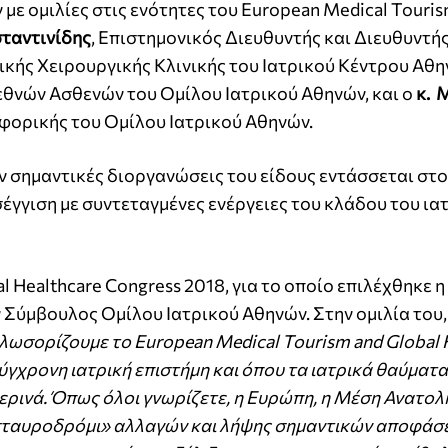
με ομιλίες στις ενότητες του European Medical Touris
ταντινίδης
, Επιστημονικός Διευθυντής και Διευθυντής
ικής Χειρουργικής Κλινικής του Ιατρικού Κέντρου Αθη
εθνών Ασθενών του Ομίλου Ιατρικού Αθηνών, και ο
κ. 
φορικής του Ομίλου Ιατρικού Αθηνών.
ον σημαντικές διοργανώσεις του είδους εντάσσεται στο
έγγιση με συντεταγμένες ενέργειες του κλάδου του ια
l Healthcare Congress 2018, για το οποίο επιλέχθηκε η
Σύμβουλος Ομίλου Ιατρικού Αθηνών. Στην ομιλία του,
λωσορίζουμε το European Medical Tourism and Global 
γχρονη ιατρική επιστήμη και όπου τα ιατρικά θαύματα,
ρινά. Όπως όλοι γνωρίζετε, η Ευρώπη, η Μέση Ανατολή
 «σταυροδρόμι» αλλαγών και λήψης σημαντικών αποφάσ