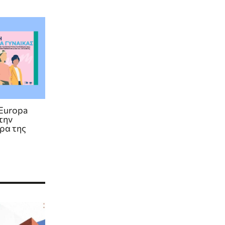
Europa
την
ρα της