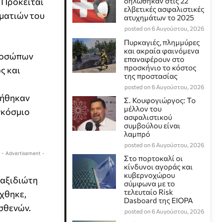
 Πρόκειται
δηλώθηκαν στις 22
ελβετικές ασφαλιστικές
λματιών του
ατυχημάτων το 2025
posted on 6 Αυγούστου, 2026
Πυρκαγιές, πλημμύρες
και ακραία φαινόμενα
προσώπων
επαναφέρουν στο
προσκήνιο το κόστος
ς και
της προστασίας
posted on 6 Αυγούστου, 2026
τήθηκαν
Σ. Κουφογιώργος: To
μέλλον του
γκόσμιο
ασφαλιστικού
συμβούλου είναι
λαμπρό
posted on 6 Αυγούστου, 2026
- Advertisement -
Στο πορτοκαλί οι
κίνδυνοι αγοράς και
κυβερνοχώρου
ταξιδιώτη
σύμφωνα με το
τελευταίο Risk
χθηκε,
Dasboard της EIOPA
σθενών.
posted on 6 Αυγούστου, 2026