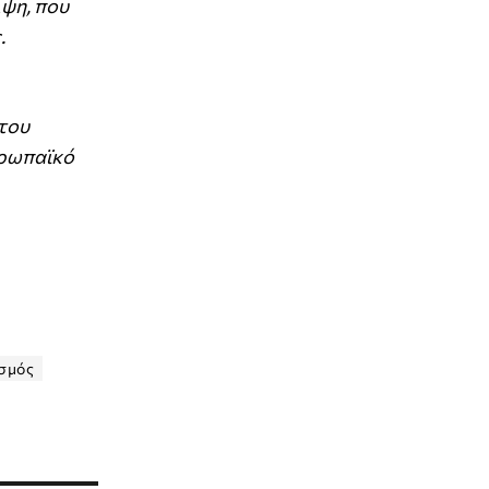
λψη, που
.
 του
Ευρωπαϊκό
ισμός