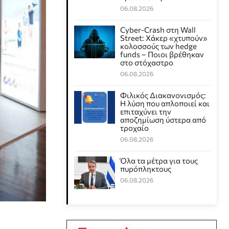
06.08.2026
Cyber-Crash στη Wall
Street: Χάκερ «χτυπούν»
κολοσσούς των hedge
funds – Ποιοι βρέθηκαν
στο στόχαστρο
06.08.2026
Φιλικός Διακανονισμός:
Η λύση που απλοποιεί και
επιταχύνει την
αποζημίωση ύστερα από
τροχαίο
06.08.2026
Όλα τα μέτρα για τους
πυρόπληκτους
06.08.2026