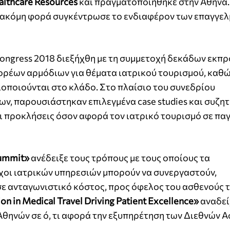
althcare Resources
και πραγματοποιήθηκε στην Αθήνα.
ια ακόμη φορά συγκέντρωσε το ενδιαφέρον των επαγγε
 Congress 2018 διεξήχθη με τη συμμετοχή δεκάδων εκ
ορέων αρμόδιων για θέματα ιατρικού τουρισμού, καθώ
ποιούνται στο κλάδο. Στο πλαίσιο του συνεδρίου
ν, παρουσιάστηκαν επιλεγμένα case studies και συζη
και προκλήσεις όσον αφορά τον ιατρικό τουρισμό σε πα
Summit»
ανέδειξε τους τρόπους με τους οποίους τα
οχοι ιατρικών υπηρεσιών μπορούν να συνεργαστούν,
σε ανταγωνιστικό κόστος, προς όφελος του ασθενούς 
on in Medical Travel Driving Patient Excellence»
αναδεί
Αθηνών σε ό, τι αφορά την εξυπηρέτηση των Διεθνών Α