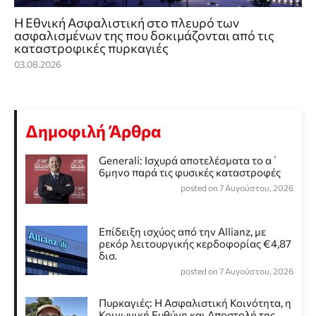
Η Εθνική Ασφαλιστική στο πλευρό των
ασφαλισμένων της που δοκιμάζονται από τις
καταστροφικές πυρκαγιές
03.08.2026
Δημοφιλή Άρθρα
Generali: Ισχυρά αποτελέσματα το α΄
6μηνο παρά τις φυσικές καταστροφές
posted on 7 Αυγούστου, 2026
Επίδειξη ισχύος από την Allianz, με
ρεκόρ λειτουργικής κερδοφορίας €4,87
δισ.
posted on 7 Αυγούστου, 2026
Πυρκαγιές: Η Ασφαλιστική Κοινότητα, η
Κοινωνική Ευθύνη και Αποστολή της