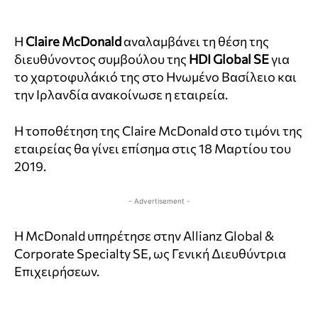
H
Claire McDonald
αναλαμβάνει τη θέση της
διευθύνοντος συμβούλου της
HDI Global SE
για
το χαρτοφυλάκιό της στο Ηνωμένο Βασίλειο και
την Ιρλανδία ανακοίνωσε η εταιρεία.
Η τοποθέτηση της Claire McDonald στο τιμόνι της
εταιρείας θα γίνει επίσημα στις 18 Μαρτίου του
2019.
- Advertisement -
Η McDonald υπηρέτησε στην Allianz Global &
Corporate Specialty SE, ως Γενική Διευθύντρια
Επιχειρήσεων.