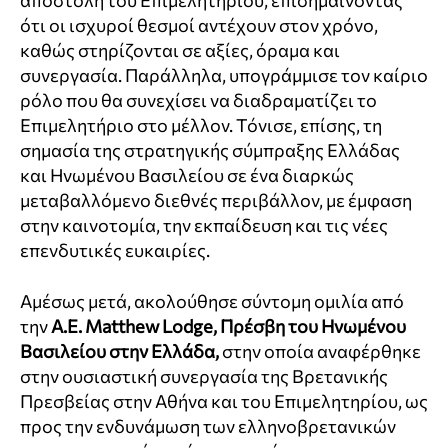
αποστολή του Επιμελητηρίου, επισημαίνοντας
ότι οι ισχυροί θεσμοί αντέχουν στον χρόνο,
καθώς στηρίζονται σε αξίες, όραμα και
συνεργασία. Παράλληλα, υπογράμμισε τον καίριο
ρόλο που θα συνεχίσει να διαδραματίζει το
Επιμελητήριο στο μέλλον. Τόνισε, επίσης, τη
σημασία της στρατηγικής σύμπραξης Ελλάδας
και Ηνωμένου Βασιλείου σε ένα διαρκώς
μεταβαλλόμενο διεθνές περιβάλλον, με έμφαση
στην καινοτομία, την εκπαίδευση και τις νέες
επενδυτικές ευκαιρίες.
Αμέσως μετά, ακολούθησε σύντομη ομιλία από
την
Α.Ε. Matthew Lodge, Πρέσβη του Ηνωμένου
Βασιλείου στην Ελλάδα,
στην οποία αναφέρθηκε
στην ουσιαστική συνεργασία της Βρετανικής
Πρεσβείας στην Αθήνα και του Επιμελητηρίου, ως
προς την ενδυνάμωση των ελληνοβρετανικών