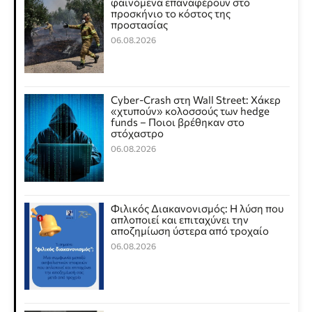
φαινόμενα επαναφέρουν στο
προσκήνιο το κόστος της
προστασίας
06.08.2026
Cyber-Crash στη Wall Street: Χάκερ
«χτυπούν» κολοσσούς των hedge
funds – Ποιοι βρέθηκαν στο
στόχαστρο
06.08.2026
Φιλικός Διακανονισμός: Η λύση που
απλοποιεί και επιταχύνει την
αποζημίωση ύστερα από τροχαίο
06.08.2026