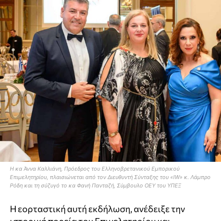
Η κα Άννα Καλλιάνη, Πρόεδρος του Ελληνοβρετανικού Εμπορικού
Επιμελητηρίου, πλαισιώνεται από τον Διευθυντή Σύνταξης του «IW» κ. Λάμπρο
Ρόδη και τη σύζυγό το κα Φανή Πανταζή, Σύμβουλο ΟΕΥ του ΥΠΕΞ
Η εορταστική αυτή εκδήλωση, ανέδειξε την