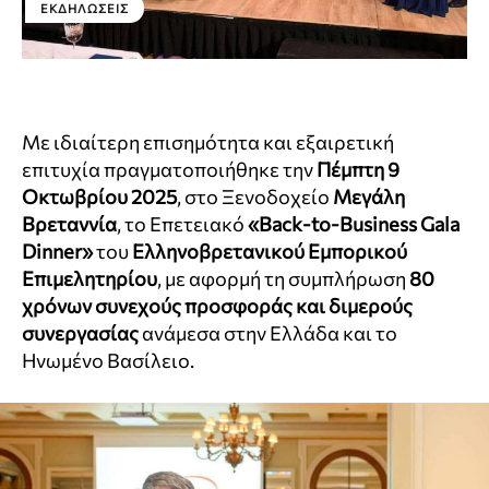
ΕΚΔΗΛΏΣΕΙΣ
Με ιδιαίτερη επισημότητα και εξαιρετική
επιτυχία πραγματοποιήθηκε την
Πέμπτη 9
Οκτωβρίου 2025
, στο Ξενοδοχείο
Μεγάλη
Βρεταννία
, το Επετειακό
«Back-to-Business Gala
Dinner»
του
Ελληνοβρετανικού Εμπορικού
Επιμελητηρίου
, με αφορμή τη συμπλήρωση
80
χρόνων συνεχούς προσφοράς και διμερούς
συνεργασίας
ανάμεσα στην Ελλάδα και το
Ηνωμένο Βασίλειο.