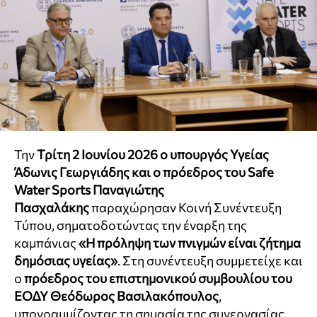
Την
Τρίτη 2 Ιουνίου 2026 ο υπουργός Υγείας
Άδωνις Γεωργιάδης και ο πρόεδρος του Safe
Water Sports Παναγιώτης
Πασχαλάκης
παραχώρησαν Κοινή Συνέντευξη
Τύπου, σηματοδοτώντας την έναρξη της
καμπάνιας
«Η πρόληψη των πνιγμών είναι ζήτημα
δημόσιας υγείας»
. Στη συνέντευξη συμμετείχε και
ο
πρόεδρος του επιστημονικού συμβουλίου του
ΕΟΔΥ Θεόδωρος Βασιλακόπουλος
,
υπογραμμίζοντας τη σημασία της συνεργασίας