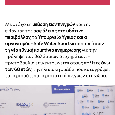
Με στόχο τη
μείωση των πνιγμών
και την
ενίσχυση της
ασφάλειας στο υδάτινο
περιβάλλον,
το
Υπουργείο Υγείας και ο
οργανισμός «Safe Water Sports»
παρουσίασαν
τη
νέα εθνική καμπάνια ενημέρωσης
για την
πρόληψη των θαλάσσιων ατυχημάτων. Η
πρωτοβουλία επικεντρώνεται στους πολίτες
άνω
των 60 ετών
, την ηλικιακή ομάδα που καταγράφει
τα περισσότερα περιστατικά πνιγμών στη χώρα.