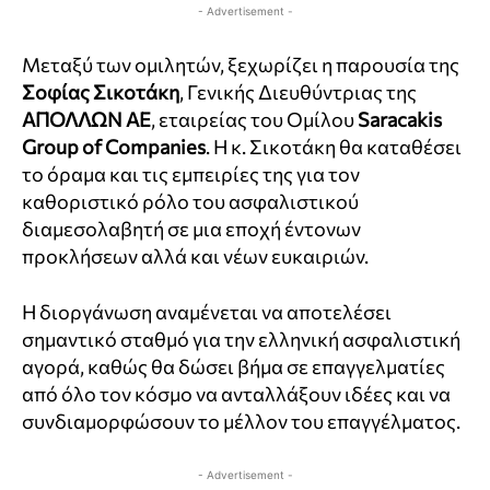
- Advertisement -
Μεταξύ των ομιλητών, ξεχωρίζει η παρουσία της
Σοφίας Σικοτάκη
, Γενικής Διευθύντριας της
ΑΠΟΛΛΩΝ ΑΕ
, εταιρείας του Ομίλου
Saracakis
Group of Companies
. Η κ. Σικοτάκη θα καταθέσει
το όραμα και τις εμπειρίες της για τον
καθοριστικό ρόλο του ασφαλιστικού
διαμεσολαβητή σε μια εποχή έντονων
προκλήσεων αλλά και νέων ευκαιριών.
Η διοργάνωση αναμένεται να αποτελέσει
σημαντικό σταθμό για την ελληνική ασφαλιστική
αγορά, καθώς θα δώσει βήμα σε επαγγελματίες
από όλο τον κόσμο να ανταλλάξουν ιδέες και να
συνδιαμορφώσουν το μέλλον του επαγγέλματος.
- Advertisement -