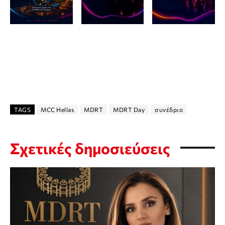
TAGS
MCC Hellas
MDRT
MDRT Day
συνέδριο
Σχετικές δημοσιεύσεις