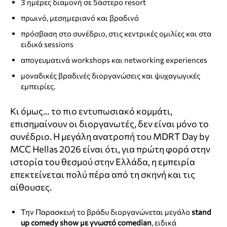
3 ημέρες διαμονή σε 5άστερο resort
ε
πρωινό, μεσημεριανό και βραδινό
ο
πρόσβαση στο συνέδριο, στις κεντρικές ομιλίες και στα
ειδικά sessions
απογευματινά workshops και networking experiences
μοναδικές βραδινές διοργανώσεις και ψυχαγωγικές
εμπειρίες.
Κι όμως… το πιο εντυπωσιακό κομμάτι,
επισημαίνουν οι διοργανωτές, δεν είναι μόνο το
συνέδριο. Η μεγάλη ανατροπή του MDRT Day by
MCC Hellas 2026 είναι ότι, για πρώτη φορά στην
ιστορία του θεσμού στην Ελλάδα, η εμπειρία
επεκτείνεται πολύ πέρα από τη σκηνή και τις
αίθουσες.
Την Παρασκευή το βράδυ διοργανώνεται μεγάλο
stand
up comedy show με γνωστό comedian
, ειδικά