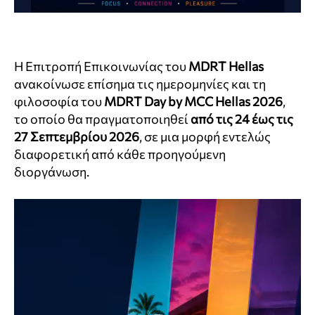
Η Επιτροπή Επικοινωνίας του
MDRT Hellas
ανακοίνωσε επίσημα τις ημερομηνίες και τη
φιλοσοφία του
MDRT Day by MCC Hellas 2026
,
το οποίο θα πραγματοποιηθεί
από τις
24 έως τις
27 Σεπτεμβρίου 2026
, σε μια μορφή εντελώς
διαφορετική από κάθε προηγούμενη
διοργάνωση.
Π
ρ
ό
γ
ρ
α
μ