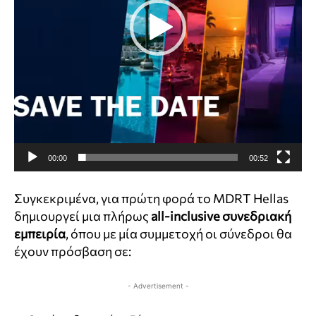
μ
α
Α
ν
α
π
α
ρ
α
00:00
00:52
γ
ω
Συγκεκριμένα, για πρώτη φορά το MDRT Hellas
γ
δημιουργεί μια πλήρως
all-inclusive συνεδριακή
ή
εμπειρία
, όπου με μία συμμετοχή οι σύνεδροι θα
ς
έχουν πρόσβαση σε:
Β
ί
- Advertisement -
ν
τ