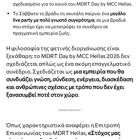
σχεδιασμένο για το κοινό του MDRT Day by MCC Hellas.
Το Σάββατο το βράδυ τη σκυτάλη παίρνει ένα
μεγάλο
live party με πολύ γνωστό συγκρότημα
, σε μια βραδιά
που στόχο έχει να μετατρέψει το συνέδριο σε
πραγματική εμπειρία ζωής.
Η φιλοσοφία της φετινής διοργάνωσης είναι
ξεκάθαρη: το MDRT Day by MCC Hellas 2026 δεν
σχεδιάζεται απλώς ως ένα ακόμη επαγγελματικό
συνέδριο. Σχεδιάζεται ως
μια εμπειρία που θα
συνδυάζει γνώση, σύνδεση, ενέργεια, διασκέδαση
και ανθρώπινες σχέσεις με τρόπο που δεν έχει
ξανασυμβεί ποτέ στον χώρο
.
- Advertisement -
Όπως χαρακτηριστικά αναφέρει η Επιτροπή
Επικοινωνίας του MDRT Hellas,
«Στόχος μας