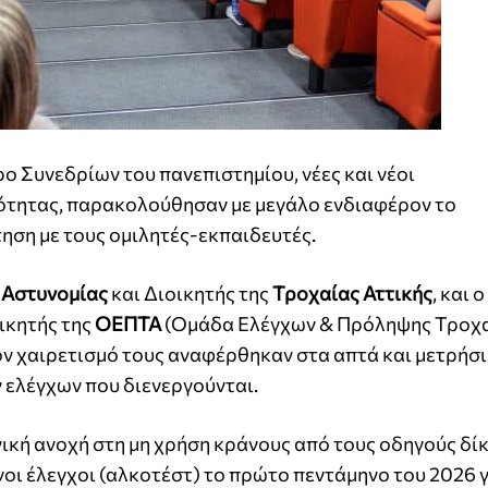
ο Συνεδρίων του πανεπιστημίου, νέες και νέοι
νότητας, παρακολούθησαν με μεγάλο ενδιαφέρον το
τηση με τους ομιλητές-εκπαιδευτές.
 Αστυνομίας
και Διοικητής της
Τροχαίας Αττικής
, και ο
ικητής της
ΟΕΠΤΑ
(Ομάδα Ελέγχων & Πρόληψης Τροχ
ον χαιρετισμό τους αναφέρθηκαν στα απτά και μετρήσ
 ελέγχων που διενεργούνται.
νική ανοχή στη μη χρήση κράνους από τους οδηγούς δί
οι έλεγχοι (αλκοτέστ) το πρώτο πεντάμηνο του 2026 γ