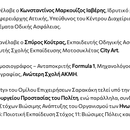
νέλαβε ο
Κωνσταντίνος Μαρκουίζος Ιαβέρης
, Ιδρυτικό
φερειάρχης Αττικής, Υπεύθυνος του Κέντρου Διαχείρι
έματα Οδικής Ασφάλειας.
 ανέλαβε ο
Σπύρος Κούτρας,
Εκπαιδευτής Οδηγικής Α
δρυτής Σχολής Εκπαίδευσης Μοτοσυκλέτας
City Art
.
ημοσιογράφος – Ανταποκριτής
Formula 1
, Μηχανολόγο
ογραφίας,
Ανώτερη Σχολή ΑΚΜΗ
.
ety» του Ομίλου Επιχειρήσεων Σαρακάκη τελεί υπό την
υργείου Προστασίας του Πολίτη
, ενώ παράλληλα, συν
Στόχων Βιώσιμης Ανάπτυξης του Οργανισμού των
Ηνω
 4: Ποιοτική Εκπαίδευση Στόχος 11: Βιώσιμες Πόλεις κα