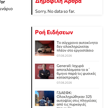
Δημοφιλή Άρθρα
for
ινάριο
Sorry. No data so far.
Ροή Ειδήσεων
Το σύγχρονο αυτοκίνητο
δεν ολοκληρώνεται
πλέον στο εργοστάσιο
07.08.2026
Generali: Ισχυρά
αποτελέσματα το α΄
6μηνο παρά τις φυσικές
καταστροφές
07.08.2026
ΓΔΑΕΦΚ:
Ολοκληρώθηκαν 325
αυτοψίες στις πληγείσες
από τις πυρκαγιές