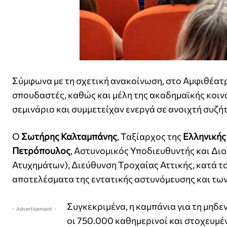
Σύμφωνα με τη σχετική ανακοίνωση, στο Αμφιθέατρ
σπουδαστές, καθώς και μέλη της ακαδημαϊκής κοι
σεμινάριο και συμμετείχαν ενεργά σε ανοιχτή συζή
Ο
Σωτήρης Καλταμπάνης
, Ταξίαρχος της
Ελληνικής
Πετρόπουλος
, Αστυνομικός Υποδιευθυντής και Διο
Ατυχημάτων), Διεύθυνση Τροχαίας Αττικής, κατά τ
αποτελέσματα της εντατικής αστυνόμευσης και των
Συγκεκριμένα, η καμπάνια για τη μηδε
- Advertisement -
οι 750.000 καθημερινοί και στοχευμέν