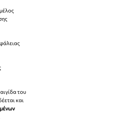
 μέλος
σης
σφάλειας
ς
 αιγίδα του
δέεται και
μένων
ι