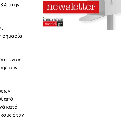
23% στην
αι
η σημασία
ου τόνισε
σης των
ήσεων
οί από
ρνά κατά
ίκους όταν