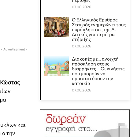
περιοχές
07.08.2026
Ο Ελληνικός Ερυθρός
Σταυρός ενημερώνει τους
πυρόπληκτους της Δ.
Αττικής για τα μέτρα
στήριξης
07.08.2026
- Advertisement -
Διακοπές με… ανοιχτή
πρόσκληση στους
διαρρήκτες – Οι κινήσεις
που μπορούν να
προστατεύσουν την
Κώστας
κατοικία
αίων
07.08.2026
ιμα
κυκλων και
ια την