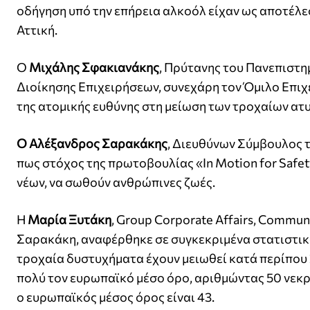
οδήγηση υπό την επήρεια αλκοόλ είχαν ως αποτέλ
Αττική.
Ο
Μιχάλης Σφακιανάκης
, Πρύτανης του Πανεπιστη
Διοίκησης Επιχειρήσεων, συνεχάρη τον Όμιλο Επιχ
της ατομικής ευθύνης στη μείωση των τροχαίων ατ
Ο Αλέξανδρος Σαρακάκης
, Διευθύνων Σύμβουλος τ
πως στόχος της πρωτοβουλίας «In Motion for Safet
νέων, να σωθούν ανθρώπινες ζωές.
Η
Μαρία Ξυτάκη
, Group Corporate Affairs, Commu
Σαρακάκη, αναφέρθηκε σε συγκεκριμένα στατιστικ
τροχαία δυστυχήματα έχουν μειωθεί κατά περίπου 2
πολύ τον ευρωπαϊκό μέσο όρο, αριθμώντας 50 νεκ
ο ευρωπαϊκός μέσος όρος είναι 43.