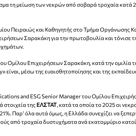
εσμα τη μείωση των νεκρών από σοβαρά τροχαία κατά 
μίου Πειραιώς και Καθηγητής στο Τμήμα Οργάνωσης Κ
ειρήσεων Σαρακάκη για την πρωτοβουλία και τόνισε τ
υχημάτων.
ου Ομίλου Επιχειρήσεων Σαρακάκη, κατά την ομιλία τ
y» είναι, μέσω της ευαισθητοποίησης και της εκπαίδευ
nications and ESG Senior Manager του Ομίλου Επιχειρ
ά στοιχεία της
ΕΛΣΤΑΤ
, κατά τα οποία το 2025 οι νεκρ
1%. Παρ’ όλα αυτά όμως, η Ελλάδα συνεχίζει να ξεπε
ρούς από τροχαία δυστυχήματα ανά εκατομμύριο κατο