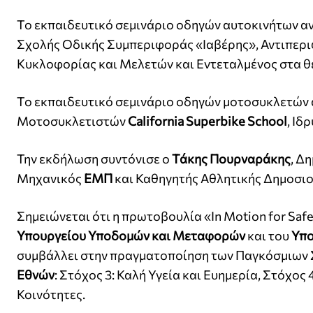
Το εκπαιδευτικό σεμινάριο οδηγών αυτοκινήτων α
Σχολής Οδικής Συμπεριφοράς «Ιαβέρης», Αντιπερι
Κυκλοφορίας και Μελετών και Εντεταλμένος στα θ
Το εκπαιδευτικό σεμινάριο οδηγών μοτοσυκλετών
Μοτοσυκλετιστών
California Superbike School
, Ι
Την εκδήλωση συντόνισε ο
Τάκης Πουρναράκης
, Δ
Μηχανικός
ΕΜΠ
και Καθηγητής Αθλητικής Δημοσι
Σημειώνεται ότι η πρωτοβουλία «In Motion for Saf
Υπουργείου Υποδομών και Μεταφορών
και του
Υπο
συμβάλλει στην πραγματοποίηση των Παγκόσμιων 
Εθνών
: Στόχος 3: Καλή Υγεία και Ευημερία, Στόχος
Κοινότητες.