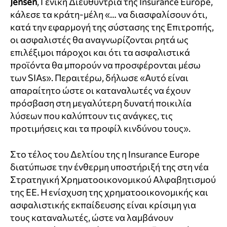
Jensen
, Γενική Διευθύντρια της Insurance Europe,
κάλεσε τα κράτη-μέλη «… να διασφαλίσουν ότι,
κατά την εφαρμογή της σύστασης της Επιτροπής,
οι ασφαλιστές θα αναγνωρίζονται ρητά ως
επιλέξιμοι πάροχοι και ότι τα ασφαλιστικά
προϊόντα θα μπορούν να προσφέρονται μέσω
των SIAs». Περαιτέρω, δήλωσε «Αυτό είναι
απαραίτητο ώστε οι καταναλωτές να έχουν
πρόσβαση στη μεγαλύτερη δυνατή ποικιλία
λύσεων που καλύπτουν τις ανάγκες, τις
προτιμήσεις και τα προφίλ κινδύνου τους».
Στο τέλος του Δελτίου της η Insurance Europe
διατύπωσε την ένθερμη υποστήριξή της στη νέα
Στρατηγική Χρηματοοικονομικού Αλφαβητισμού
της ΕΕ. Η ενίσχυση της χρηματοοικονομικής και
ασφαλιστικής εκπαίδευσης είναι κρίσιμη για
τους καταναλωτές, ώστε να λαμβάνουν