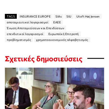
TAGS
INSURANCE EUROPE
SIAs
SIU
Utoft Høj Jensen
αποταμιευτικοί λογαριασμοί
ΕΑΕΕ
Ένωση Αποταμιεύσεων και Επενδύσεων
επενδυτικοί λογαριασμοί
Ευρωπαϊκή Επιτροπή
προβληματισμός
χρηματοοικονομικός αλφαβητισμός
Σχετικές δημοσιεύσεις