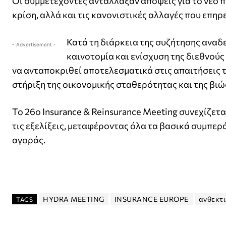
Οι συμμετέχοντες αντάλλαξαν απόψεις για το νέο πε
κρίση, αλλά και τις κανονιστικές αλλαγές που επη
Κατά τη διάρκεια της συζήτησης αναδε
- Advertisement -
καινοτομία και ενίσχυση της διεθνού
να ανταποκριθεί αποτελεσματικά στις απαιτήσεις τ
στήριξη της οικονομικής σταθερότητας και της βιώ
Το 26ο Insurance & Reinsurance Meeting συνεχίζετα
τις εξελίξεις, μεταφέροντας όλα τα βασικά συμπε
αγοράς.
HYDRA MEETING
INSURANCE EUROPE
ανθεκτ
TAGS