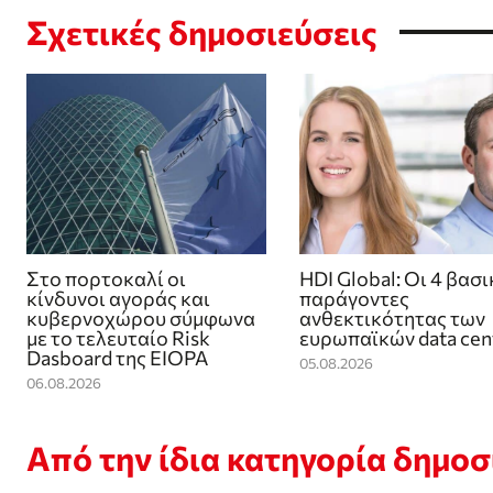
Σχετικές δημοσιεύσεις
Στο πορτοκαλί οι
HDI Global: Οι 4 βασι
κίνδυνοι αγοράς και
παράγοντες
κυβερνοχώρου σύμφωνα
ανθεκτικότητας των
με το τελευταίο Risk
ευρωπαϊκών data cen
Dasboard της EIOPA
05.08.2026
06.08.2026
Από την ίδια κατηγορία δημο