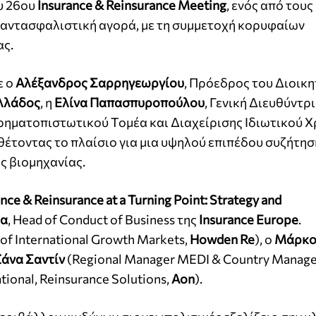
υ 26ου
Insurance & Reinsurance Meeting
, ενός από τους
 αντασφαλιστική αγορά, με τη συμμετοχή κορυφαίων
ας.
ε ο
Αλέξανδρος Σαρρηγεωργίου
, Πρόεδρος του Διοικη
λλάδος
, η
Ελίνα Παπασπυροπούλου
, Γενική Διευθύντρι
Χρηματοπιστωτικού Τομέα και Διαχείρισης Ιδιωτικού Χ
 θέτοντας το πλαίσιο για μια υψηλού επιπέδου συζήτησ
ς βιομηχανίας.
nce & Reinsurance at a Turning Point: Strategy and
ια
, Head of Conduct of Business της
Insurance Europe
.
of International Growth Markets,
Howden Re
), ο
Μάρκο
άνα Σαντίν
(Regional Manager MEDI & Country Manager 
tional, Reinsurance Solutions,
Aon
).