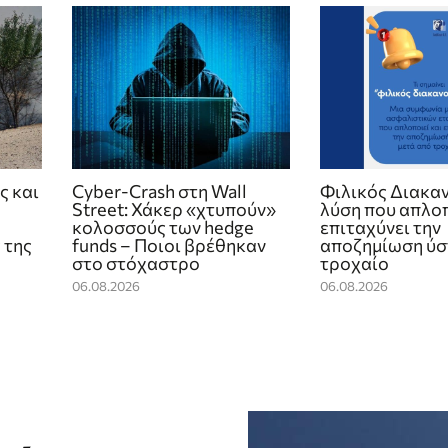
ς και
Cyber-Crash στη Wall
Φιλικός Διακαν
Street: Χάκερ «χτυπούν»
λύση που απλοπ
κολοσσούς των hedge
επιταχύνει την
 της
funds – Ποιοι βρέθηκαν
αποζημίωση ύσ
στο στόχαστρο
τροχαίο
06.08.2026
06.08.2026