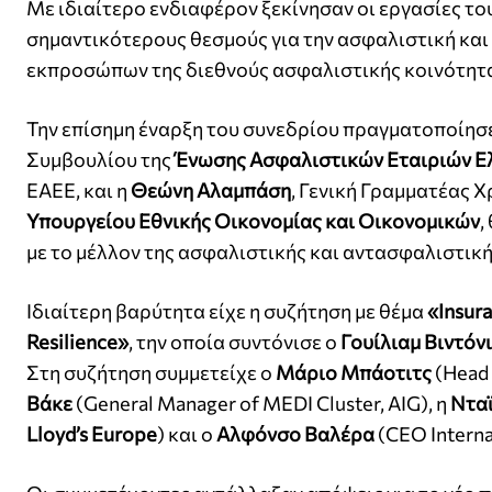
Με ιδιαίτερο ενδιαφέρον ξεκίνησαν οι εργασίες το
σημαντικότερους θεσμούς για την ασφαλιστική και
εκπροσώπων της διεθνούς ασφαλιστικής κοινότητ
Την επίσημη έναρξη του συνεδρίου πραγματοποίησ
Συμβουλίου της
Ένωσης Ασφαλιστικών Εταιριών Ε
ΕΑΕΕ, και η
Θεώνη Αλαμπάση
, Γενική Γραμματέας 
Υπουργείου Εθνικής Οικονομίας και Οικονομικών
,
με το μέλλον της ασφαλιστικής και αντασφαλιστική
Ιδιαίτερη βαρύτητα είχε η συζήτηση με θέμα
«Insura
Resilience»
, την οποία συντόνισε ο
Γουίλιαμ Βιντόν
Στη συζήτηση συμμετείχε ο
Μάριο Μπάοτιτς
(Head 
Βάκε
(General Manager of MEDI Cluster, AIG), η
Νταϊ
Lloyd’s Europe
) και ο
Αλφόνσο Βαλέρα
(CEO Interna