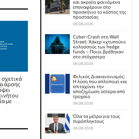
και ακραία φαινόμενα
επαναφέρουν στο
προσκήνιο το κόστος της
προστασίας
06.08.2026
Cyber-Crash στη Wall
Street: Χάκερ «χτυπούν»
κολοσσούς των hedge
funds – Ποιοι βρέθηκαν
στο στόχαστρο
06.08.2026
Φιλικός Διακανονισμός:
 σχετικά
Η λύση που απλοποιεί και
ία άρσης
επιταχύνει την
όψει
αποζημίωση ύστερα από
κινήτου
τροχαίο
ία με
06.08.2026
Όλα τα μέτρα για τους
πυρόπληκτους
06.08.2026