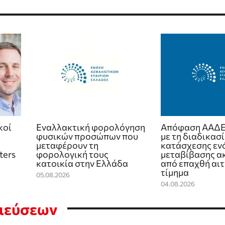
κοί
Εναλλακτική φορολόγηση
Απόφαση ΑΑΔΕ
φυσικών προσώπων που
με τη διαδικασ
μεταφέρουν τη
κατάσχεσης εν
ters
φορολογική τους
μεταβίβασης α
κατοικία στην Ελλάδα
από επαχθή αιτ
τίμημα
05.08.2026
04.08.2026
σιεύσεων