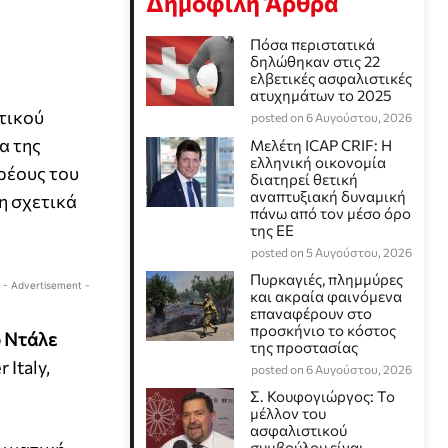
Δημοφιλή Άρθρα
Πόσα περιστατικά
δηλώθηκαν στις 22
ελβετικές ασφαλιστικές
ατυχημάτων το 2025
τικού
posted on 6 Αυγούστου, 2026
α της
Μελέτη ICAP CRIF: Η
ελληνική οικονομία
ρέους του
διατηρεί θετική
αναπτυξιακή δυναμική
η σχετικά
πάνω από τον μέσο όρο
της ΕΕ
posted on 5 Αυγούστου, 2026
Πυρκαγιές, πλημμύρες
- Advertisement -
και ακραία φαινόμενα
επαναφέρουν στο
προσκήνιο το κόστος
 Ντάλε
της προστασίας
Italy,
posted on 6 Αυγούστου, 2026
Σ. Κουφογιώργος: To
μέλλον του
ασφαλιστικού
συμβούλου είναι