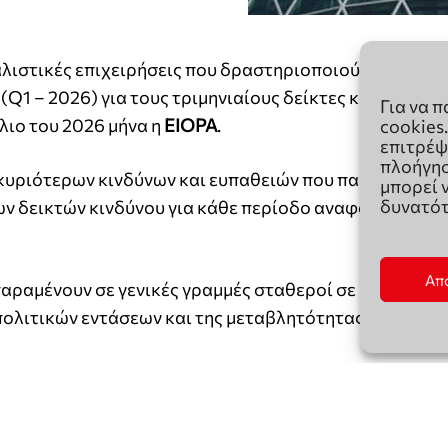
Για να 
cookies
επιτρέψ
πλοήγησ
μπορεί 
δυνατότ
Απ