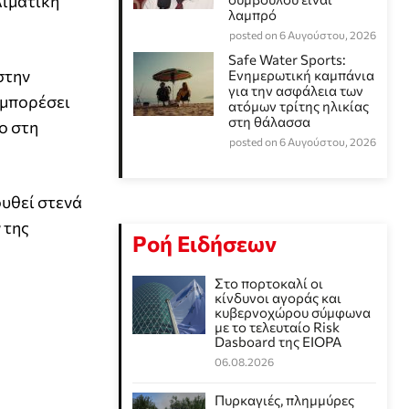
λιματική
λαμπρό
posted on 6 Αυγούστου, 2026
Safe Water Sports:
στην
Eνημερωτική καμπάνια
για την ασφάλεια των
 μπορέσει
ατόμων τρίτης ηλικίας
στη θάλασσα
ο στη
posted on 6 Αυγούστου, 2026
υθεί στενά
 της
Ροή Ειδήσεων
Στο πορτοκαλί οι
κίνδυνοι αγοράς και
κυβερνοχώρου σύμφωνα
με το τελευταίο Risk
Dasboard της EIOPA
06.08.2026
Πυρκαγιές, πλημμύρες