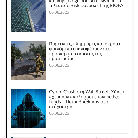
και κυβερνοχώρου σύμφωνα με το
τελευταίο Risk Dasboard της EIOPA
06.08.2026
Πυρκαγιές, πλημμύρες και ακραία
φαινόμενα επαναφέρουν στο
προσκήνιο το κόστος της
προστασίας
06.08.2026
Cyber-Crash στη Wall Street: Χάκερ
«χτυπούν» κολοσσούς των hedge
funds – Ποιοι βρέθηκαν στο
στόχαστρο
06.08.2026