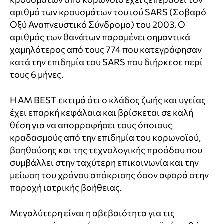
αριθμό των κρουσμάτων του ιού SARS (Σοβαρό
Οξύ Αναπνευστικό Σύνδρομο) του 2003. Ο
αριθμός των θανάτων παραμένει σημαντικά
χαμηλότερος από τους 774 που κατεγράφησαν
κατά την επιδημία του SARS που διήρκεσε περί
τους 6 μήνες.
Η AM BEST εκτιμά ότι ο κλάδος ζωής και υγείας
έχει επαρκή κεφάλαια και βρίσκεται σε καλή
θέση για να απορροφήσει τους όποιους
κραδασμούς από την επιδημία του κορωνοϊού,
βοηθούσης και της τεχνολογικής προόδου που
συμβάλλει στην ταχύτερη επικοινωνία και την
μείωση του χρόνου απόκρισης όσον αφορά στην
παροχή ιατρικής βοήθειας.
Μεγαλύτερη είναι η αβεβαιότητα για τις