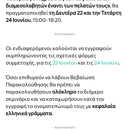
διαμεσολαβητών έναντι των πελατών τους»
, θα
πραγματοποιηθεί
τη Δευτέρα 22 και την Τετάρτη
24 Ιουνίου
, 15:00-18:20.
- Advertisement -
Οι ενδιαφερόμενοι καλούνται να εγγραφούν
συμπληρώνοντας τις σχετικές φόρμες
συμμετοχής, για τις
22 Ιουνίου
και τις
24 Ιουνίου
.
Όσοι επιθυμούν να λάβουν Βεβαίωση
Παρακολούθησης θα πρέπει να
παρακολουθήσουν
ολόκληρο
το διήμερο
σεμινάριο και να καταχωρήσουν κατά την
εγγραφή το ονοματεπώνυμό τους με
κεφαλαία
ελληνικά γράμματα
.
- Advertisement -