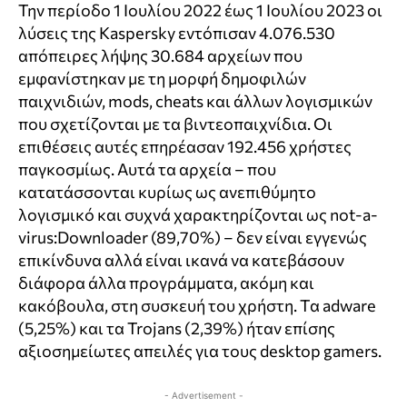
Την περίοδο 1 Ιουλίου 2022 έως 1 Ιουλίου 2023 οι
λύσεις της Kaspersky εντόπισαν 4.076.530
απόπειρες λήψης 30.684 αρχείων που
εμφανίστηκαν με τη μορφή δημοφιλών
παιχνιδιών, mods, cheats και άλλων λογισμικών
που σχετίζονται με τα βιντεοπαιχνίδια. Οι
επιθέσεις αυτές επηρέασαν 192.456 χρήστες
παγκοσμίως. Αυτά τα αρχεία – που
κατατάσσονται κυρίως ως ανεπιθύμητο
λογισμικό και συχνά χαρακτηρίζονται ως not-a-
virus:Downloader (89,70%) – δεν είναι εγγενώς
επικίνδυνα αλλά είναι ικανά να κατεβάσουν
διάφορα άλλα προγράμματα, ακόμη και
κακόβουλα, στη συσκευή του χρήστη. Τα adware
(5,25%) και τα Trojans (2,39%) ήταν επίσης
αξιοσημείωτες απειλές για τους desktop gamers.
- Advertisement -