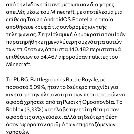
από την Ινδονησία αντιμετώπισαν διάφορες
απειλές μέσω του Minecraft, με αποτέλεσμα μια
επίθεση Trojan.AndroidOS.Pootel.a, η οποία
αποθήκευε κρυφά τις συνδρομές κινητής
τηλεφωνίας. Στην Ισλαμική Δημοκρατία του Ιράν
παρατηρήθηκε η μεγαλύτερη συχνότητα αυτών
των επιθέσεων, όπου στα 140.482 περιστατικά
επιθέσεων τα 54.467 αφορούσαν παίκτες του
Minecraft.
Το PUBG: Battlegrounds Battle Royale, με
ποσοστό 5,09%, ήταν το δεύτερο παιχνίδι για
κινητά, με την πλειονότητα των περιστατικών να
αφορά χρήστες από τη Ρωσική Ομοσπονδία. Το
Roblox (3,33%) κατέλαβε την τρίτη θέση όσον
αφορά τις ανιχνεύσεις, αλλά τη δεύτερη θέση
όσον αφορά τον αριθμό των επηρεαζόμενων
χρηστών.