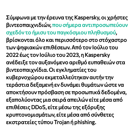
Σύμφωνα με την έρευνα της Kaspersky, οι χρήστες
βιντεοπαιχνιδιών,
που σήμερα αντιπροσωπεύουν
σχεδόν το ήμισυ του παγκόσμιου πληθυσμού
,
βρίσκονται όλο και περισσότερο στο στόχαστρο
των ψηφιακών επιθέσεων. Από τον Ιούλιο του
2022 έως τον Ιούλιο του 2023, η Κaspersky
ανέδειξε τον αυξανόμενο αριθμό ευπαθειών στα
βιντεοπαιχνίδια. Οι εγκληματίες του
κυβερνοχώρου εκμεταλλεύτηκαν αυτήν την
τεράστια δεξαμενή εν δυνάμει θυμάτων ώστε να
αποκτήσουν πρόσβαση σε προσωπικά δεδομένα,
εξαπολύοντας μια σειρά απειλών είτε μέσα από
επιθέσεις DDoS, είτε μέσω της εξόρυξης
κρυπτονομισμάτων, είτε μέσα από σύνθετες
εκστρατείες τύπου Trojan ή phishing.