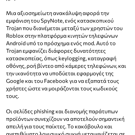
Μια αξιοσημείωτη ανακάλυψη αφορά την
εμφάνιση του SpyNote, ενός κατασκοπικού
Trojan που διανέμεται μεταξύ των χρηστών του
Roblox στην πλατφόρμα κινητών τηλεφώνων
Android υπό το πρόσχημα ενός mod. Αυτό το
Trojan εμφανίζει διάφορες δυνατότητες
κατασκοπείας, όπως keylogging, καταγραφή
οθόνης, ροή βίντεο από κάμερες τηλεφώνων, και
την ικανότητα να υποδύεται εφαρμογές της
Google και του Facebook για να εξαπατά τους
χρήστες ώστε να μοιράζονται τους κωδικούς
τους.
Οι σελίδες phishing και διανομής παράτυπων
προϊόντων συνεχίζουν να αποτελούν σημαντική
απειλή για τους παίκτες. Το κακόβουλο και
ανεπιθύμητο λογισμικό συχνά μεταμφιέζεται σε