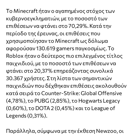
Το Minecraft ήταν ο αγαπημένος στόχος των
κυβερνοεγκληματιών, με το ποσοστό των
επιθέσεων να φτάνει στο 70,29%. Κατά την
περίοδο της έρευνας, οι επιθέσεις που
χρησιμοποίησαν το Minecraft ως δόλωμα
αφορούσαν 130.619 gamers παγκοσμίως. Το
Roblox ήταν ο δεύτερος πιο επιλεγμένος τίτλος
παιχνιδιού, με το ποσοστό των επιθέσεων να
φτάνει στο 20,37% επηρεάζοντας συνολικά
30.367 χρήστες. Στη λίστα των σημαντικών
παιχνιδιών που δέχθηκαν επιθέσεις ακολουθούν
κατά σειρά το Counter-Strike: Global Offensive
(4,78%), το PUBG (2,85%), το Hogwarts Legacy
(0,60%), το DOTA 2 (0,45%) και το League of
Legends (0,31%).
Παράλληλα, σύμφωνα με την έκθεση Newzoo, οι