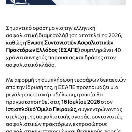
Σημαντικό ορόσημο για την ελληνική
ασφαλιστική διαμεσολάβηση αποτελεί το 2026,
καθώς η
Ένωση Συντονιστών Ασφαλιστικών
Πρακτόρων Ελλάδος (ΕΣΑΠΕ)
συμπληρώνει 40
χρόνια συνεχούς παρουσίας και δράσης στον
ασφαλιστικό κλάδο.
Με αφορμή τη συμπλήρωση τεσσάρων δεκαετιών
από την ίδρυσή της, η ΕΣΑΠΕ προετοιμάζει μια
μεγάλη επετειακή εκδήλωση, η οποία θα
πραγματοποιηθεί στις
16 Ιουλίου 2026
στον
Ιστιοπλοϊκό Όμιλο Πειραιώς
, συγκεντρώνοντας
στελέχη της ασφαλιστικής αγοράς, συντονιστές
ασφαλιστικών πρακτόρων, εκπροσώπους
ασφαλιστικών εταιρειών και θεσμικούς φορείς.