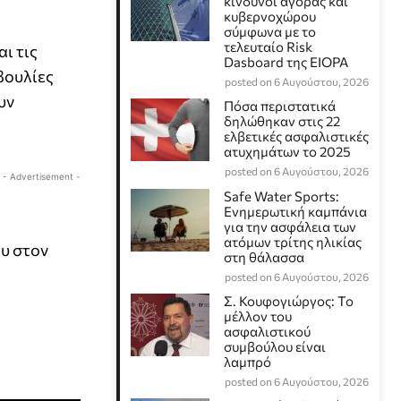
κίνδυνοι αγοράς και
κυβερνοχώρου
σύμφωνα με το
τελευταίο Risk
ι τις
Dasboard της EIOPA
βουλίες
posted on 6 Αυγούστου, 2026
υν
Πόσα περιστατικά
δηλώθηκαν στις 22
ελβετικές ασφαλιστικές
ατυχημάτων το 2025
posted on 6 Αυγούστου, 2026
- Advertisement -
Safe Water Sports:
Eνημερωτική καμπάνια
για την ασφάλεια των
ατόμων τρίτης ηλικίας
ου στον
στη θάλασσα
posted on 6 Αυγούστου, 2026
Σ. Κουφογιώργος: To
μέλλον του
ασφαλιστικού
συμβούλου είναι
λαμπρό
posted on 6 Αυγούστου, 2026