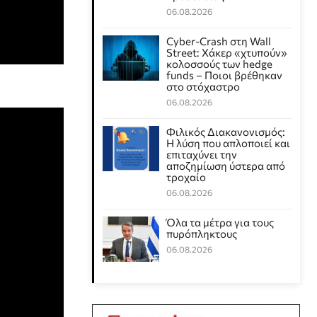
06.08.2026
Cyber-Crash στη Wall
Street: Χάκερ «χτυπούν»
κολοσσούς των hedge
funds – Ποιοι βρέθηκαν
στο στόχαστρο
06.08.2026
Φιλικός Διακανονισμός:
Η λύση που απλοποιεί και
επιταχύνει την
αποζημίωση ύστερα από
τροχαίο
06.08.2026
Όλα τα μέτρα για τους
πυρόπληκτους
06.08.2026