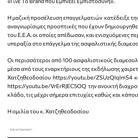
«Γίνε Το Brand που Εμπνέει Εμπιστοσύνη».
Η μαζική προσέλευση επαγγελματιών κατέδειξε την
αναγνωρίσιμες προοπτικές που έχουν δημιουργηθεί
του Ε.Ε.Α. οι οποίες απέδωσαν, και ενισχυόμενες 
υπεραξία στο επάγγελμα της ασφαλιστικής διαμεσ
Οι περισσότεροι από 100 ασφαλιστικούς διαμεσο
μέσα από τους εναρκτήριους της εκδήλωσης χαιρετι
Χατζηθεοδοσίου https://youtu.be/ZSUzQIqImS4 κα
https://youtu.be/VrErRJEC5OQ την ανοικτή διαχρον
κλάδο, τις μέχρι σήμερα επιτυχίες καθώς και κάποι
Η ομιλία του κ. Χατζηθεοδοσίου
- Advertisement -