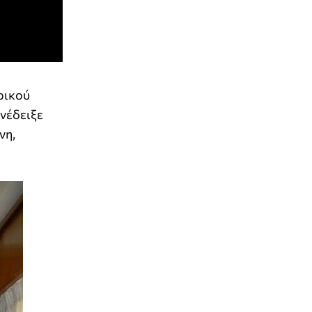
ρικού
ανέδειξε
νη,