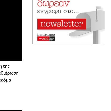
η της
καθιέρωση,
ακόμα