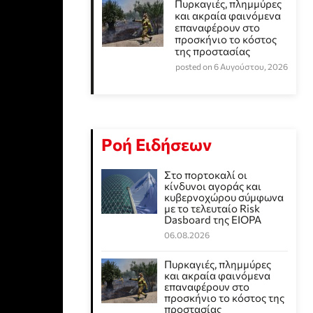
Πυρκαγιές, πλημμύρες
και ακραία φαινόμενα
επαναφέρουν στο
προσκήνιο το κόστος
της προστασίας
posted on 6 Αυγούστου, 2026
Ροή Ειδήσεων
Στο πορτοκαλί οι
κίνδυνοι αγοράς και
κυβερνοχώρου σύμφωνα
με το τελευταίο Risk
Dasboard της EIOPA
06.08.2026
Πυρκαγιές, πλημμύρες
και ακραία φαινόμενα
επαναφέρουν στο
προσκήνιο το κόστος της
προστασίας