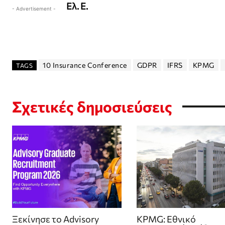
Ελ. Ε.
- Advertisement -
10 Insurance Conference
GDPR
IFRS
KPMG
TAGS
Σχετικές δημοσιεύσεις
Ξεκίνησε το Advisory
KPMG: Εθνικό