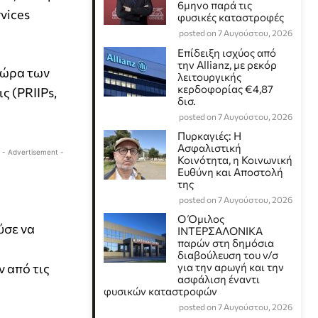
6μηνο παρά τις
rvices
φυσικές καταστροφές
posted on 7 Αυγούστου, 2026
Επίδειξη ισχύος από
την Allianz, με ρεκόρ
θώρα των
λειτουργικής
κερδοφορίας €4,87
ς (PRIIPs,
δισ.
posted on 7 Αυγούστου, 2026
Πυρκαγιές: Η
Ασφαλιστική
- Advertisement -
Κοινότητα, η Κοινωνική
Ευθύνη και Αποστολή
της
posted on 7 Αυγούστου, 2026
Ο Όμιλος
ύσε να
ΙΝΤΕΡΣΑΛΟΝΙΚΑ
παρών στη δημόσια
διαβούλευση του ν/σ
 από τις
για την αρωγή και την
ασφάλιση έναντι
φυσικών καταστροφών
posted on 7 Αυγούστου, 2026