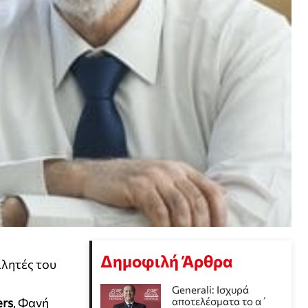
Δημοφιλή Άρθρα
ιλητές του
Generali: Ισχυρά
ers
, Φανή
αποτελέσματα το α΄