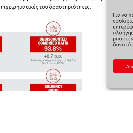
Για να 
cookies
επιτρέψ
πλοήγησ
μπορεί 
δυνατότ
Απ