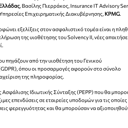
Ελλάδας
, Βασίλης Πιερράκος, Insurance IT Advisory Se
ς Υπηρεσίες Επιχειρηματικής Διακυβέρνησης,
KPMG
.
ρφώνει εξελίξεις στον ασφαλιστικό τομέα είναι η πλη
ήρωση της υιοθέτησης του Solvency II, νέες απαιτήσει
ί.
ου πηγάζουν από την υιοθέτηση του Γενικού
GDPR), όπου οι προσαρμογές αφορούν στο σύνολο
ιαχείριση της πληροφορίας.
 Ασφάλισης Ιδιωτικής Σύνταξης (PEPP) που θα μπορο
ξιμες επενδύσεις σε εταιρείες υποδομών για τις οποίες
εις φερεγγυότητας και θα μπορούσαν να αξιοποιηθούν