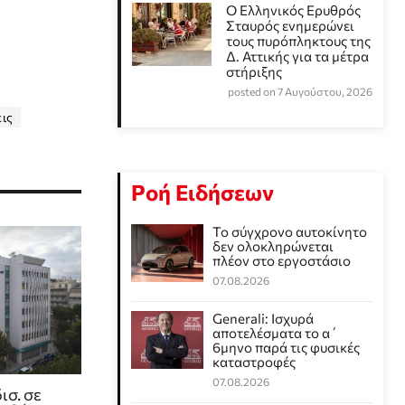
Ο Ελληνικός Ερυθρός
Σταυρός ενημερώνει
τους πυρόπληκτους της
Δ. Αττικής για τα μέτρα
στήριξης
posted on 7 Αυγούστου, 2026
ις
Ροή Ειδήσεων
Το σύγχρονο αυτοκίνητο
δεν ολοκληρώνεται
πλέον στο εργοστάσιο
07.08.2026
Generali: Ισχυρά
αποτελέσματα το α΄
6μηνο παρά τις φυσικές
καταστροφές
07.08.2026
ισ. σε