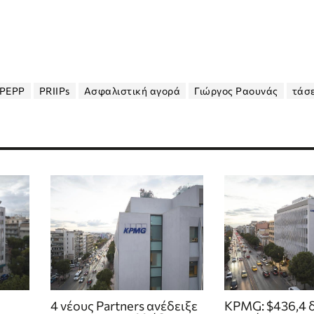
PEPP
PRIIPs
Ασφαλιστική αγορά
Γιώργος Ραουνάς
τάσε
4 νέους Partners ανέδειξε
KPMG: $436,4 δ