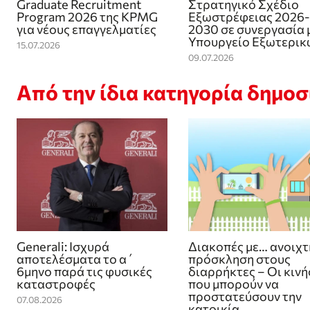
Graduate Recruitment
Στρατηγικό Σχέδιο
Program 2026 της KPMG
Εξωστρέφειας 2026-
για νέους επαγγελματίες
2030 σε συνεργασία 
Υπουργείο Εξωτερικ
15.07.2026
09.07.2026
Από την ίδια κατηγορία δημο
Generali: Ισχυρά
Διακοπές με… ανοιχτ
αποτελέσματα το α΄
πρόσκληση στους
6μηνο παρά τις φυσικές
διαρρήκτες – Οι κινή
καταστροφές
που μπορούν να
προστατεύσουν την
07.08.2026
κατοικία