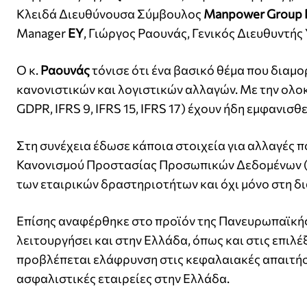
Κλειδά Διευθύνουσα Σύμβουλος
Manpower Group 
Manager
EY
, Γιώργος Ραουνάς, Γενικός Διευθυντή
O κ.
Ραουνάς
τόνισε ότι ένα βασικό θέμα που διαμο
κανονιστικών και λογιστικών αλλαγών. Με την ολοκλ
GDPR, IFRS 9, IFRS 15, IFRS 17) έχουν ήδη εμφανισθε
Στη συνέχεια έδωσε κάποια στοιχεία για αλλαγές π
Κανονισμού Προστασίας Προσωπικών Δεδομένων (
των εταιρικών δραστηριοτήτων και όχι μόνο στη δ
Επίσης αναφέρθηκε στο προϊόν της Πανευρωπαϊκής
λειτουργήσει και στην Ελλάδα, όπως και στις επιλέ
προβλέπεται ελάφρυνση στις κεφαλαιακές απαιτήσ
ασφαλιστικές εταιρείες στην Ελλάδα.