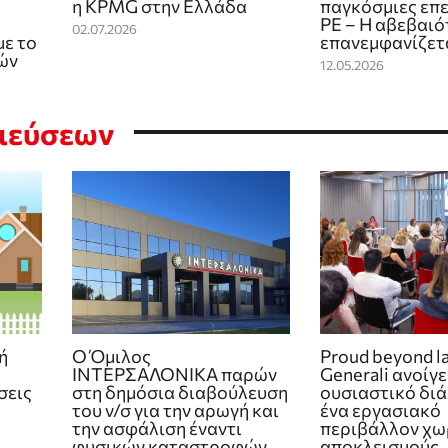
η KPMG στην Ελλάδα
παγκόσμιες επ
PE – Η αβεβαιό
02.07.2026
με το
επανεμφανίζετ
ών
12.05.2026
σιεύσεων
ή
Ο Όμιλος
Proud beyond la
ΙΝΤΕΡΣΑΛΟΝΙΚΑ παρών
Generali ανοίγε
σεις
στη δημόσια διαβούλευση
ουσιαστικό διά
του ν/σ για την αρωγή και
ένα εργασιακό
την ασφάλιση έναντι
περιβάλλον χω
φυσικών καταστροφών
αποκλεισμούς