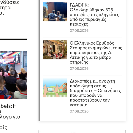
ενδύσεις
ΓΔΑΕΦΚ:
τητα
Ολοκληρώθηκαν 325
αι
αυτοψίες στις πληγείσες
από τις πυρκαγιές
περιοχές
07.08.2026
Ο Ελληνικός Ερυθρός
Σταυρός ενημερώνει τους
πυρόπληκτους της Δ.
Αττικής για τα μέτρα
στήριξης
07.08.2026
Διακοπές με… ανοιχτή
πρόσκληση στους
διαρρήκτες – Οι κινήσεις
που μπορούν να
προστατεύσουν την
κατοικία
bels: Η
ι
07.08.2026
λογο για
ρίς