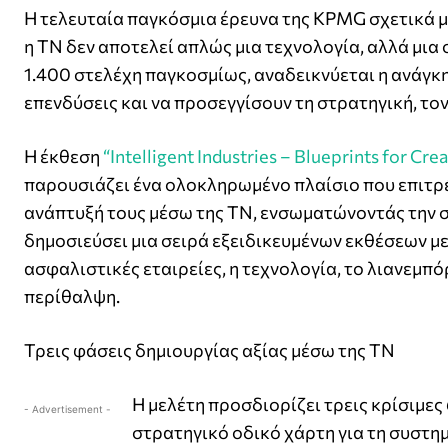
Η τελευταία παγκόσμια έρευνα της KPMG σχετικά μ
η ΤΝ δεν αποτελεί απλώς μια τεχνολογία, αλλά μια
1.400 στελέχη παγκοσμίως, αναδεικνύεται η ανάγκη 
επενδύσεις και να προσεγγίσουν τη στρατηγική, τον
Η έκθεση
“Intelligent Industries – Blueprints for Cr
παρουσιάζει ένα ολοκληρωμένο πλαίσιο που επιτρέ
ανάπτυξή τους μέσω της ΤΝ, ενσωματώνοντάς την σε
δημοσιεύσει μια σειρά εξειδικευμένων εκθέσεων με
ασφαλιστικές εταιρείες, η τεχνολογία, το λιανεμπόρ
περίθαλψη.
Τρεις φάσεις δημιουργίας αξίας μέσω της ΤΝ
Η μελέτη προσδιορίζει τρεις κρίσιμες
- Advertisement -
στρατηγικό οδικό χάρτη για τη συστη