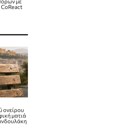
πόρων με
 CoReact
ύ ονείρου
φική ματιά
υνδουλάκη