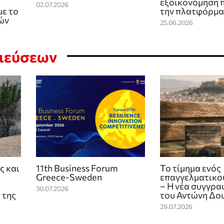
εξοικονόμηση 
02.07.2026
με το
την πλατφόρμα
ών
25.06.2026
σιεύσεων
ς και
11th Business Forum
Το τίμημα ενός
Greece-Sweden
επαγγελματικο
– Η νέα συγγρα
30.07.2026
 της
του Αντώνη Δο
29.07.2026