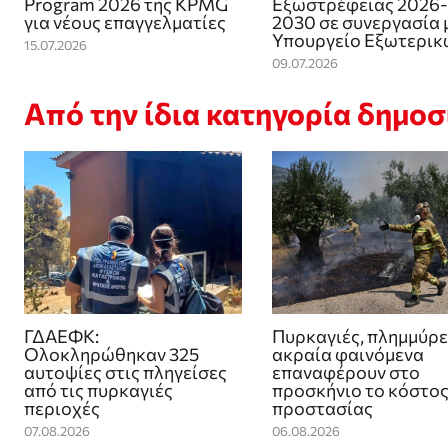
Program 2026 της KPMG
Εξωστρέφειας 2026-
για νέους επαγγελματίες
2030 σε συνεργασία 
Υπουργείο Εξωτερικ
15.07.2026
09.07.2026
Από την ίδια κατηγορία δημο
ΓΔΑΕΦΚ:
Πυρκαγιές, πλημμύρε
Ολοκληρώθηκαν 325
ακραία φαινόμενα
αυτοψίες στις πληγείσες
επαναφέρουν στο
από τις πυρκαγιές
προσκήνιο το κόστος
περιοχές
προστασίας
07.08.2026
06.08.2026