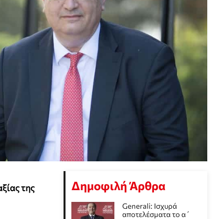
Δημοφιλή Άρθρα
αξίας της
Generali: Ισχυρά
αποτελέσματα το α΄