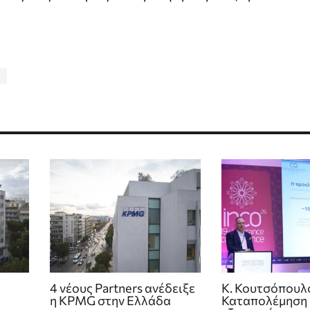
η
4 νέους Partners ανέδειξε
Κ. Κουτσόπουλ
η KPMG στην Ελλάδα
Καταπολέμηση 