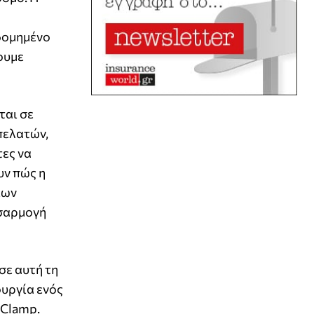
 δομημένο
ουμε
ται σε
πελατών,
τες να
υν πώς η
ίων
οσαρμογή
σε αυτή τη
ουργία ενός
 Clamp.