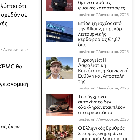
6μηνο παρά τις
λύπτει ότι
φυσικές καταστροφές
 σχεδόν σε
posted on 7 Αυγούστου, 2026
κές
Επίδειξη ισχύος από
την Allianz, με ρεκόρ
λειτουργικής
κερδοφορίας €4,87
δισ.
- Advertisement -
posted on 7 Αυγούστου, 2026
Πυρκαγιές: Η
Ασφαλιστική
η KPMG θα
Κοινότητα, η Κοινωνική
Ευθύνη και Αποστολή
της
υγειονομική
posted on 7 Αυγούστου, 2026
Το σύγχρονο
αυτοκίνητο δεν
ολοκληρώνεται πλέον
στο εργοστάσιο
posted on 7 Αυγούστου, 2026
τας έναν
Ο Ελληνικός Ερυθρός
Σταυρός ενημερώνει
τους πυρόπληκτους της