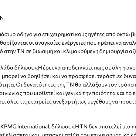
ΤΝ
όσιμο οδηγό για επιχειρηματικούς ηγέτες από οκτώ β
θορίζονται οι αναγκαίες ενέργειες που πρέπει να αναλ
 στην ΤΝ σε βιώσιμη και κλιμακούμενη δημιουργία αξ
λλάδα δήλωσε «Η έρευνα αποδεικνύει πως σε όλη η αγο
Ν μπορεί να βοηθήσει και να προσφέρει τεράστιες δυν
τητα. Οι δυνατότητες της ΤΝ θα αλλάξουν τον τρόπο 
οινωνίας που υιοθετεί και γενικά την ποιότητα και το 
σει όλες τις εταιρείες ανεξαρτήτως μεγέθους να προε
, KPMG International, δήλωσε «Η ΤΝ δεν αποτελεί μια 
εξελίσσεται και μετασχηματίζει τον επιχειρηματικό κ