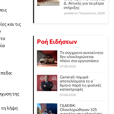
Δ. Αττικής για τα μέτρα
στήριξης
σεις
posted on 7 Αυγούστου, 2026
ες και τις
ν
 το
Ροή Ειδήσεων
μία
Το σύγχρονο αυτοκίνητο
δεν ολοκληρώνεται
πλέον στο εργοστάσιο
07.08.2026
ίπεδα:
Generali: Ισχυρά
αποτελέσματα το α΄
6μηνο παρά τις φυσικές
καταστροφές
ίσχυση της
07.08.2026
ΓΔΑΕΦΚ:
 τη λήψη
Ολοκληρώθηκαν 325
αυτοψίες στις πληγείσες