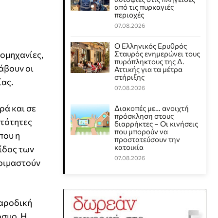
από τις πυρκαγιές
περιοχές
07.08.2026
Ο Ελληνικός Ερυθρός
ιομηχανίες,
Σταυρός ενημερώνει τους
πυρόπληκτους της Δ.
άβουν οι
Αττικής για τα μέτρα
στήριξης
ίας.
07.08.2026
ρά και σε
Διακοπές με… ανοιχτή
πρόσκληση στους
ατότητες
διαρρήκτες – Οι κινήσεις
που μπορούν να
που η
προστατεύσουν την
κατοικία
είδος των
07.08.2026
τοιμαστούν
παροδική
όσμο. Η