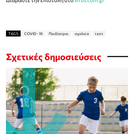
Διαβάστε την επιστολή στο
virus.com.gr
TAGS
CΟVID- 19
Παιδίατροι
σχολεία
τεστ
Σχετικές δημοσιεύσεις