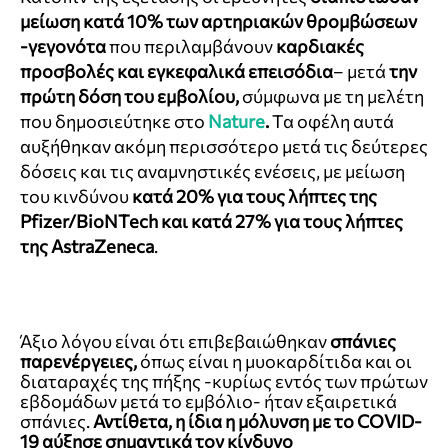
μείωση κατά 10% των αρτηριακών θρομβώσεων
-γεγονότα
που περιλαμβάνουν
καρδιακές
προσβολές και εγκεφαλικά επεισόδια
– μετά
την
πρώτη δόση του εμβολίου,
σύμφωνα με τη μελέτη
που δημοσιεύτηκε στο
Nature
.
Τα οφέλη αυτά
αυξήθηκαν ακόμη περισσότερο μετά τις δεύτερες
δόσεις και τις αναμνηστικές ενέσεις, με μείωση
του κινδύνου
κατά 20% για τους λήπτες της
Pfizer/BioNTech και κατά 27% για τους λήπτες
της AstraZeneca
.
Άξιο λόγου είναι ότι επιβεβαιώθηκαν
σπάνιες
παρενέργειες,
όπως είναι η μυοκαρδίτιδα και οι
διαταραχές της πήξης -κυρίως εντός των πρώτων
εβδομάδων μετά το εμβόλιο- ήταν εξαιρετικά
σπάνιες.
Αντίθετα, η ίδια η μόλυνση με το COVID-
19 αύξησε σημαντικά τον κίνδυνο