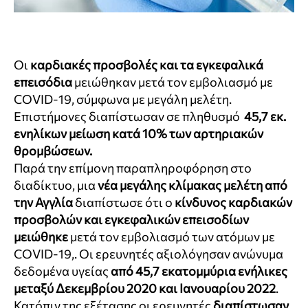
Οι
καρδιακές προσβολές και τα εγκεφαλικά
επεισόδια
μειώθηκαν μετά τον εμβολιασμό με
COVID-19, σύμφωνα με μεγάλη μελέτη.
Επιστήμονες διαπίστωσαν σε πληθυσμό
45,7 εκ.
ενηλίκων μείωση κατά 10% των αρτηριακών
θρομβώσεων.
Παρά την επίμονη παραπληροφόρηση στο
διαδίκτυο, μια
νέα μεγάλης κλίμακας μελέτη από
την Αγγλία
διαπίστωσε ότι ο
κίνδυνος καρδιακών
προσβολών και εγκεφαλικών επεισοδίων
μειώθηκε
μετά τον εμβολιασμό των ατόμων με
COVID-19,. Οι ερευνητές αξιολόγησαν ανώνυμα
δεδομένα υγείας
από 45,7 εκατομμύρια ενήλικες
μεταξύ Δεκεμβρίου 2020 και Ιανουαρίου 2022
.
Κατόπιν της εξέτασης οι ερευνητές
διαπίστωσαν