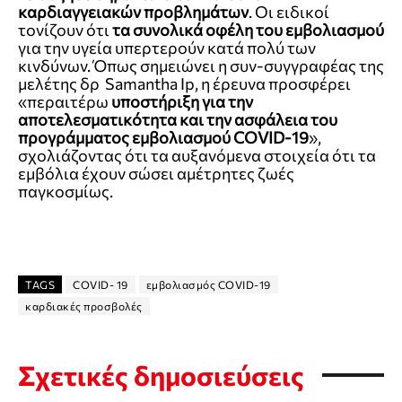
καρδιαγγειακών προβλημάτων
. Οι ειδικοί
τονίζουν ότι
τα συνολικά οφέλη του εμβολιασμού
για την υγεία υπερτερούν κατά πολύ των
κινδύνων. Όπως σημειώνει η συν-συγγραφέας της
μελέτης δρ Samantha Ip, η έρευνα προσφέρει
«περαιτέρω
υποστήριξη για την
αποτελεσματικότητα και την ασφάλεια του
προγράμματος εμβολιασμού COVID-19
»,
σχολιάζοντας ότι τα αυξανόμενα στοιχεία ότι τα
εμβόλια έχουν σώσει αμέτρητες ζωές
παγκοσμίως.
TAGS
CΟVID- 19
εμβολιασμός COVID-19
καρδιακές προσβολές
Σχετικές δημοσιεύσεις