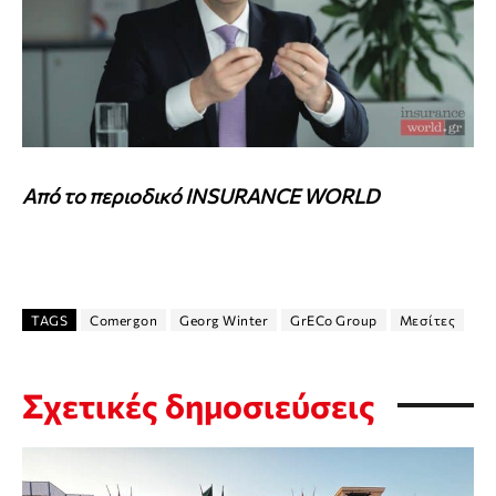
Aπό το περιοδικό INSURANCE WORLD
TAGS
Comergon
Georg Winter
GrECo Group
Μεσίτες
Σχετικές δημοσιεύσεις