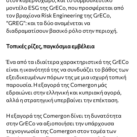
μοντέλο ESG της GrECo, που προσφέρεται από
τον βραχίονα Risk Engineering της GrECo,
“GREG”: και τα δύο αναμένεται να
διαδραματίσουν βασικό ρόλο στην περιοχή.
Τοπικές ρίζες, παγκόσμια εμβέλεια
Ένα από τα ιδιαίτερα χαρακτηριστικά της GrECo
είναι η ικανότητά της να συνδυάζει το βάθος των
εξειδικευμένων πόρων της με μια ισχυρή τοπική
παρουσία. Η εξαγορά της Comergon μάς
εδραιώνει στην ελληνική και κυπριακή αγορά,
αλλά η στρατηγική υπερβαίνει την επέκταση.
Η εξαγορά της Comergon δίνει τη δυνατότητα
στην GrECo να αξιοποιήσει την υπάρχουσα
τεχνογνωσία της Comergon στον τομέα των