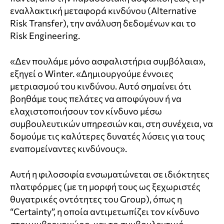
εναλλακτική μεταφορά κινδύνου (Alternative
Risk Transfer), την ανάλυση δεδομένων και το
Risk Engineering.
«Δεν πουλάμε μόνο ασφαλιστήρια συμβόλαια»,
εξηγεί ο Winter. «Δημιουργούμε έννοιες
μετριασμού του κινδύνου. Αυτό σημαίνει ότι
βοηθάμε τους πελάτες να αποφύγουν ή να
ελαχιστοποιήσουν τον κίνδυνο μέσω
συμβουλευτικών υπηρεσιών και, στη συνέχεια, να
δομούμε τις καλύτερες δυνατές λύσεις για τους
εναπομείναντες κινδύνους».
Αυτή η φιλοσοφία ενσωματώνεται σε ιδιόκτητες
πλατφόρμες (με τη μορφή τους ως ξεχωριστές
θυγατρικές οντότητες του Group), όπως η
“Certainty”, η οποία αντιμετωπίζει τον κίνδυνο
στον κυβερνοχώρο, και το συμβουλευτικό