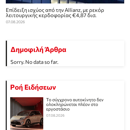
Επίδειξη ισχύος από την Allianz, με ρεκόρ
λειτουργικής κερδοφορίας €4,87 δισ.
07.08.2026
Δημοφιλή Άρθρα
Sorry. No data so far.
Ροή Ειδήσεων
Το σύγχρονο αυτοκίνητο δεν
ολοκληρώνεται πλέον στο
εργοστάσιο
07.08.2026