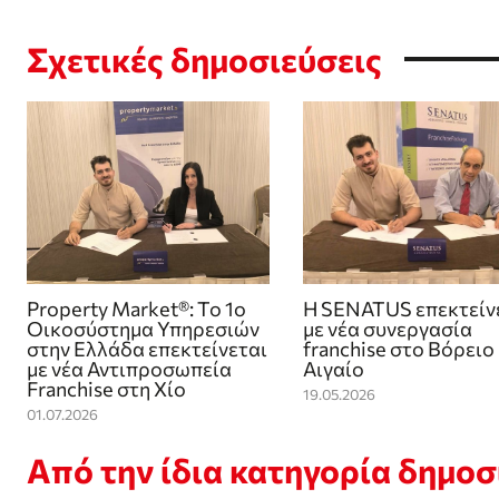
Σχετικές δημοσιεύσεις
Property Market®: Το 1ο
Η SENATUS επεκτείν
Οικοσύστημα Υπηρεσιών
με νέα συνεργασία
στην Ελλάδα επεκτείνεται
franchise στο Βόρειο
με νέα Αντιπροσωπεία
Αιγαίο
Franchise στη Χίο
19.05.2026
01.07.2026
Από την ίδια κατηγορία δημο