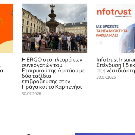
Η ERGO στο πλευρό των
Infotrust Insur
ι
συνεργατών του
Επένδυση 1,5 ε
ία
Εταιρικού της Δικτύου με
στη νέα ιδιόκτ
δύο ταξίδια
30.07.2026
επιβράβευσης στην
Πράγα και το Καρπενήσι
30.07.2026