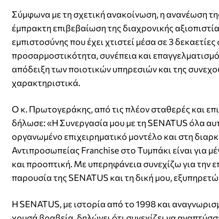
Σύμφωνα με τη σχετική ανακοίνωση, η ανανέωση τη
έμπρακτη επιβεβαίωση της διαχρονικής αξιοπιστία
εμπιστοσύνης που έχει χτιστεί μέσα σε 3 δεκαετίες
προσαρμοστικότητα, συνέπεια και επαγγελματισμό,
απόδειξη των ποιοτικών υπηρεσιών και της συνεχού
χαρακτηριστικά.
Ο κ. Πρωτογεράκης, από τις πλέον σταθερές και ε
δήλωσε: «Η Συνεργασία μου με τη SENATUS όλα αυτ
οργανωμένο επιχειρηματικό μοντέλο και στη διαρκ
Αντιπροσωπείας Franchise στο Τυμπάκι είναι για μ
και προοπτική. Με υπερηφάνεια συνεχίζω για την ε
παρουσία της SENATUS και τη δική μου, εξυπηρετώ
Η SENATUS, με ιστορία από το 1998 και αναγνωρισμ
χρυσά βραβεία, δηλώνει ότι συνεχίζει να αναπτύσσε