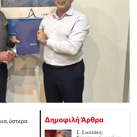
Δημοφιλή Άρθρα
νια, ύστερα
Σ. Σικοτάκη: