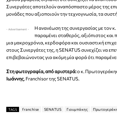
Συνεργάτες αποτελούν αναπόσπαστο μέρος της επιτ
μονάδες που αξιοποιούν την τεχνογνωσία, τα συστή
Η ανανέωση της συνεργασίας με τον κ
- Advertisement -
παραμένει σταθερός, αξιόπιστος και 
μια μακροχρόνια, κερδοφόρα και ουσιαστική επιχ
στους Συνεργάτες της, η SENATUS συνεχίζει να επε
επιβεβαιώνοντας για ακόμη μία φορά ότι παραμένει
Στη φωτογραφία, από αριστερά:
ο κ. Πρωτογεράκης
Ιωάννης
, Franchisor της SENATUS.
franchise
SENATUS
Γιουμπάκης
Πρωτογεράκ
TAGS