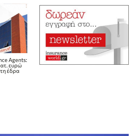
ance Agents:
κατ. ευρώ
ητη έδρα