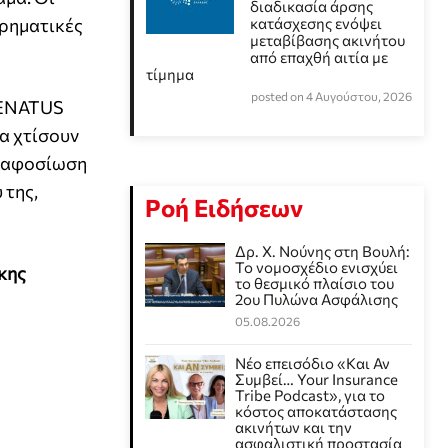
διαδικασία άρσης
ιρηματικές
κατάσχεσης ενόψει
μεταβίβασης ακινήτου
από επαχθή αιτία με
τίμημα
posted on 4 Αυγούστου, 2026
 SENATUS
α χτίσουν
ι αφοσίωση
 της,
Ροή Ειδήσεων
Δρ. Χ. Νούνης στη Βουλή:
Το νομοσχέδιο ενισχύει
κης
το θεσμικό πλαίσιο του
2ου Πυλώνα Ασφάλισης
05.08.2026
Νέο επεισόδιο «Και Αν
Συμβεί… Your Insurance
Tribe Podcast», για το
κόστος αποκατάστασης
ακινήτων και την
ασφαλιστική προστασία