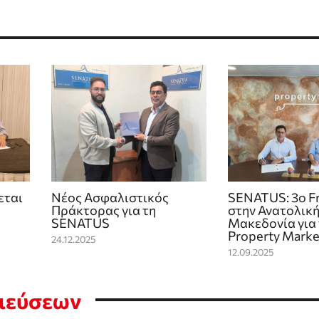
εται
Νέος Ασφαλιστικός
SENATUS: 3ο Fr
Πράκτορας για τη
στην Ανατολικ
SENATUS
Μακεδονία για 
Property Marke
24.12.2025
12.09.2025
σιεύσεων