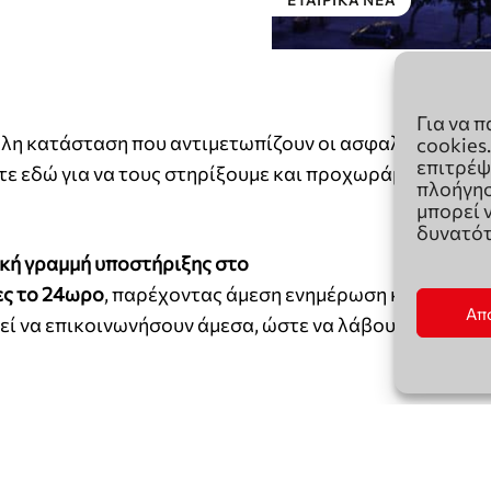
Για να 
cookies
επιτρέψ
πλοήγησ
μπορεί 
δυνατότ
Απ