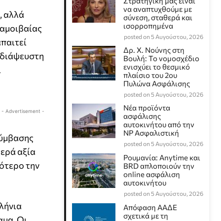
Στρατηγική μας είναι
να αναπτυχθούμε με
, αλλά
σύνεση, σταθερά και
ισορροπημένα
 αμοιβαίας
posted on 5 Αυγούστου, 2026
απαιτεί
Δρ. Χ. Νούνης στη
αδιάψευστη
Βουλή: Το νομοσχέδιο
ενισχύει το θεσμικό
ι
πλαίσιο του 2ου
Πυλώνα Ασφάλισης
posted on 5 Αυγούστου, 2026
Νέα προϊόντα
- Advertisement -
ασφάλισης
αυτοκινήτου από την
NP Ασφαλιστική
σύμβασης
posted on 5 Αυγούστου, 2026
θερά αξία
Ρουμανία: Anytime και
σότερο την
BRD απλοποιούν την
online ασφάλιση
αυτοκινήτου
posted on 5 Αυγούστου, 2026
λλήνια
Απόφαση ΑΑΔΕ
σχετικά με τη
αμα. Οι