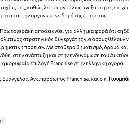
υχίας της, καθώς λειτουργούν ως ανεξάρτητες επιχε
ματα και την οργανωμένη δομή της εταιρείας.
. Πρωτογεράκη αποδεικνύει για άλλη μια φορά ότι «η
πολύτιμος στρατηγικός Συνεργάτης για όσους θέλουν ν
ειρηματική πορεία». Με σταθερό βηματισμό, όραμα κα
νδύει στην ανάπτυξη και στην ενδυνάμωση του Δικτύου
 η κορυφαία επιλογή Franchise στην ελληνική αγορά.
 Ευάγγελος, Αντιπρόσωπος Franchise, και ο κ.
Γιουμπά
ης