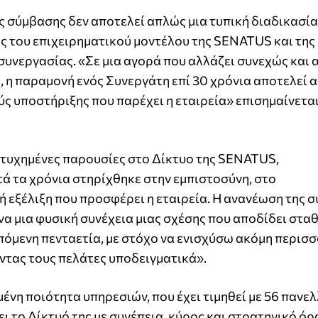
ς σύμβασης δεν αποτελεί απλώς μια τυπική διαδικασία
ς του επιχειρηματικού μοντέλου της SENATUS και της
 συνεργασίας. «Σε μια αγορά που αλλάζει συνεχώς και 
 η παραμονή ενός Συνεργάτη επί 30 χρόνια αποτελεί 
ς υποστήριξης που παρέχει η εταιρεία» επισημαίνετα
πιτυχημένες παρουσίες στο Δίκτυο της SENATUS,
ά τα χρόνια στηρίχθηκε στην εμπιστοσύνη, στο
ή εξέλιξη που προσφέρει η εταιρεία. Η ανανέωση της 
ένα μια φυσική συνέχεια μιας σχέσης που αποδίδει στα
πόμενη πενταετία, με στόχο να ενισχύσω ακόμη περισ
ντας τους πελάτες υποδειγματικά».
ένη ποιότητα υπηρεσιών, που έχει τιμηθεί με 56 πανε
ι το Δίκτυό της με συνέπεια, κύρος και στρατηγικό όρ