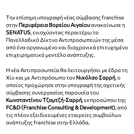
Tην επίσημη υπογραφή νέας σύμβασης franchise
στην
Περιφέρεια Βορείου Αιγαίου
ανακοίνωσε η
SENATUS
, ενισχύοντας περαιτέρω το
Πανελλαδικό Δίκτυο Αντιπροσωπειών της μέσα
από ένα οργανωμένο και διαχρονικά επιτυχημένο
επιχειρηματικό μοντέλο ανάπτυξης.
Η νέα Αντιπροσωπεία θα λειτουργήσει με έδρα τη
Χίο και με Αντιπρόσωπο τον
Νικόλαο Σαρρή
, ο
οποίος προχώρησε στην υπογραφή της σχετικής
σύμβασης συνεργασίας παρουσία του
Κωνσταντίνου Τζαμτζή-Σαρρή
, εκπροσώπου της
FC&D (Franchise Consulting & Development)
, από
τις πλέον εξειδικευμένες εταιρείες συμβούλων
ανάπτυξης franchise στην Ελλάδα.