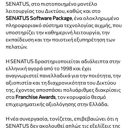
SENATUS, στο πιστοποιημένο μοντέλο
λειτουργίας του Δικτύου, καθώς και στο
SENATUS Software Package
, ένα ολοκληρωμένο
πληροφοριακό σύστημα τεχνολογίας αιχμής, που
υποστηρίζει την καθημερινή λειτουργία, την
εκπαίδευση και την ποιοτική εξυπηρέτηση των
πελατών.
Η SENATUS δραστηριοποιείται αδιάλειπτα στην
ελληνική αγορά από το 1998 και έχει
αναγνωριστεί πανελλαδικά για την ποιότητα, την
αξιοπιστία και τη διαχρονικότητα του Δικτύου
της, έχοντας αποσπάσει πολυάριθμες διακρίσεις
στα
Franchise Awards
, τον κορυφαίο θεσμό
επιχειρηματικής αξιολόγησης στην Ελλάδα.
Η νέα συνεργασία, τονίζεται, επιβεβαιώνει ότι η
SENATUS δεν ακολουθεί απλώς τις εξελίξεις της